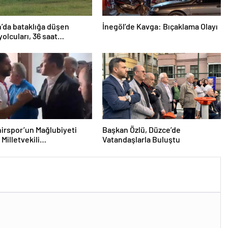
’da bataklığa düşen
İnegöl’de Kavga: Bıçaklama Olayı
yolcuları, 36 saat
lmayı bekledi
irspor’un Mağlubiyeti
Başkan Özlü, Düzce’de
Milletvekili
Vatandaşlarla Buluştu
ğlu’ndan Destek