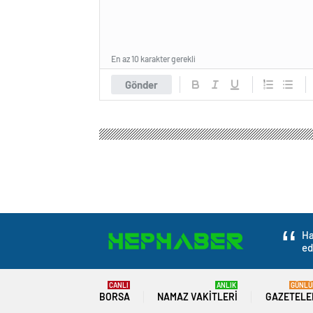
En az 10 karakter gerekli
Gönder
Hep Haber
Gündem
3.Sayfa
AK Parti İstanb
AK Parti İstanbul
Kurum İSTOÇ’u ziya