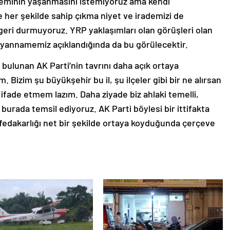
neminin yaşanmasını istemiyoruz ama kendi
her şekilde sahip çıkma niyet ve irademizi de
eri durmuyoruz. YRP yaklaşımları olan görüşleri olan
 Beyannamemiz açıklandığında da bu görülecektir.
e bulunan AK Parti’nin tavrını daha açık ortaya
Bizim şu büyükşehir bu il, şu ilçeler gibi bir ne alırsan
 ifade etmem lazım. Daha ziyade biz ahlaki temelli,
ı burada temsil ediyoruz. AK Parti böylesi bir ittifakta
fedakarlığı net bir şekilde ortaya koyduğunda çerçeve