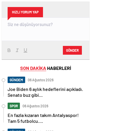
HIZLI YORUM YAP
GÖNDER
SON DAKİKA
HABERLERİ
GÜNDEM
06 Ağustos 2026
Joe Biden 6 aylık hedeflerini açıkladı.
Senato buz gibi…
SPOR
06 Ağustos 2026
En fazla kızaran takım Antalyaspor!
Tam 5 futbolcu….