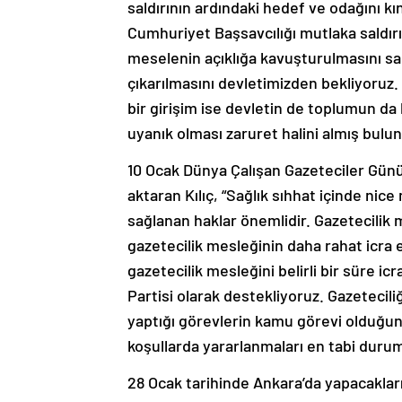
saldırının ardındaki hedef ve odağını kın
Cumhuriyet Başsavcılığı mutlaka saldırıy
meselenin açıklığa kavuşturulmasını sa
çıkarılmasını devletimizden bekliyoruz
bir girişim ise devletin de toplumun da 
uyanık olması zaruret halini almış bulu
10 Ocak Dünya Çalışan Gazeteciler Günü 
aktaran Kılıç, “Sağlık sıhhat içinde nice
sağlanan haklar önemlidir. Gazetecilik me
gazetecilik mesleğinin daha rahat icra
gazetecilik mesleğini belirli bir süre i
Partisi olarak destekliyoruz. Gazetecili
yaptığı görevlerin kamu görevi olduğun
koşullarda yararlanmaları en tabi durumd
28 Ocak tarihinde Ankara’da yapacakları