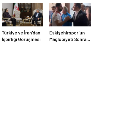
Türkiye ve İran’dan
Eskişehirspor’un
İşbirliği Görüşmesi
Mağlubiyeti Sonrası
Milletvekili
Hatipoğlu’ndan
Destek