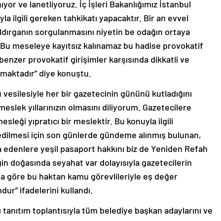
ıyor ve lanetliyoruz. İç İşleri Bakanlığımız İstanbul
la ilgili gereken tahkikatı yapacaktır. Bir an evvel
ldırganın sorgulanmasını niyetin be odağın ortaya
. Bu meseleye kayıtsız kalınamaz bu hadise provokatif
benzer provokatif girişimler karşısında dikkatli ve
nmaktadır” diye konuştu.
vesilesiyle her bir gazetecinin gününü kutladığını
 meslek yıllarınızın olmasını diliyorum. Gazetecilere
sleği yıpratıcı bir meslektir. Bu konuyla ilgili
 edilmesi için son günlerde gündeme alınmış bulunan,
cra edenlere yeşil pasaport hakkını biz de Yeniden Refah
ğin doğasında seyahat var dolayısıyla gazetecilerin
a göre bu haktan kamu görevlileriyle eş değer
ur” ifadelerini kullandı.
 tanıtım toplantısıyla tüm belediye başkan adaylarını ve