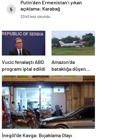
Putin’den Ermenistan’ı yıkan
açıklama: Karabağ
5
Azerbaycan’ın ayrılmaz bir
2340 kez okundu
parçasıdır!
Vucic fenalaştı ABD
Amazon’da
programı iptal edildi
bataklığa düşen
uçağın yolcuları, 36
saat kurtarılmayı
bekledi
İnegöl’de Kavga: Bıçaklama Olayı