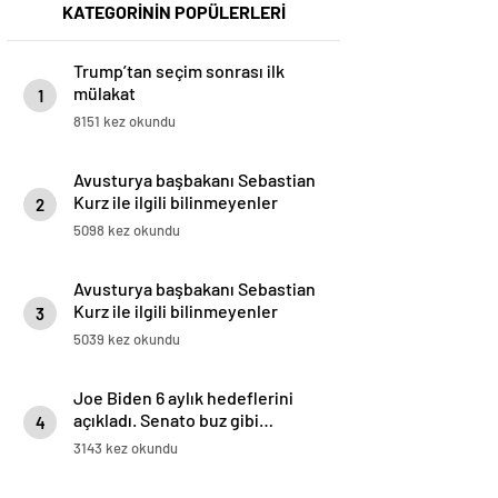
KATEGORİNİN POPÜLERLERİ
Trump’tan seçim sonrası ilk
mülakat
1
8151 kez okundu
Avusturya başbakanı Sebastian
Kurz ile ilgili bilinmeyenler
2
5098 kez okundu
Avusturya başbakanı Sebastian
Kurz ile ilgili bilinmeyenler
3
5039 kez okundu
Joe Biden 6 aylık hedeflerini
açıkladı. Senato buz gibi…
4
3143 kez okundu