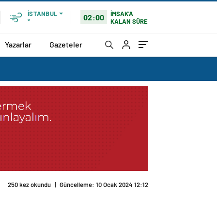
İMSAK'A
İSTANBUL
02:00
KALAN SÜRE
°
Yazarlar
Gazeteler