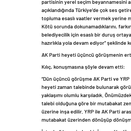
partisinin yerel seçim beyannamesini a
açıklandığında Türkiye’de çok ses getir
topluma esaslı vaatler vermek yerine
Kötü sorunda dokunamadıklarını, farkında
belediyecilik için esaslı bir duruş orta
hazırlıkla yola devam ediyor” şeklinde 
AK Parti heyeti üçüncü görüşmenin er
Kılıç, konuşmasına şöyle devam etti:
“Dün üçüncü görüşme AK Parti ve YRP h
heyeti zaman talebinde bulunarak görüşm
yaklaşımı olumlu karşıladık. Önümüzdeki
talebi olduğuna göre bir mutabakat zem
üzerine inşa edilir. YRP ile AK Parti ar
mutabakat üzerinden dönüşüp dönüşm