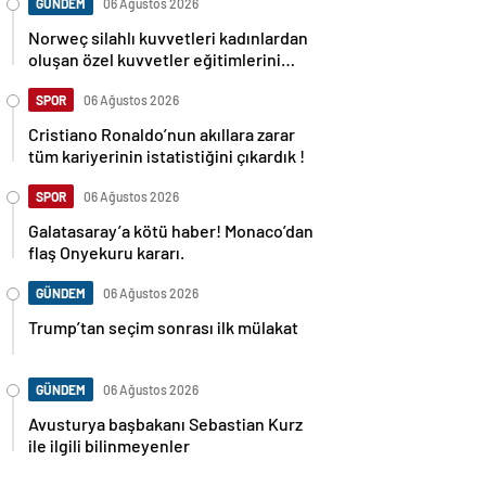
GÜNDEM
06 Ağustos 2026
Norweç silahlı kuvvetleri kadınlardan
oluşan özel kuvvetler eğitimlerini
başlattı.
SPOR
06 Ağustos 2026
Cristiano Ronaldo’nun akıllara zarar
tüm kariyerinin istatistiğini çıkardık !
SPOR
06 Ağustos 2026
Galatasaray’a kötü haber! Monaco’dan
flaş Onyekuru kararı.
GÜNDEM
06 Ağustos 2026
Trump’tan seçim sonrası ilk mülakat
GÜNDEM
06 Ağustos 2026
Avusturya başbakanı Sebastian Kurz
ile ilgili bilinmeyenler