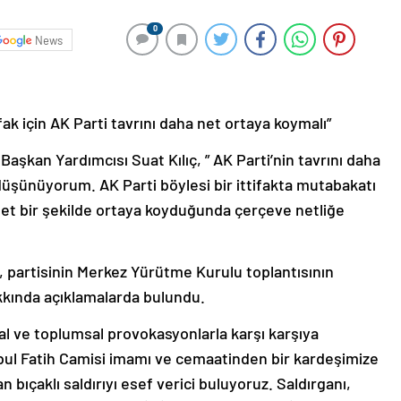
0
News
fak için AK Parti tavrını daha net ortaya koymalı”
şkan Yardımcısı Suat Kılıç, ” AK Parti’nin tavrını daha
düşünüyorum. AK Parti böylesi bir ittifakta mutabakatı
 net bir şekilde ortaya koyduğunda çerçeve netliğe
, partisinin Merkez Yürütme Kurulu toplantısının
kında açıklamalarda bulundu.
yal ve toplumsal provokasyonlarla karşı karşıya
anbul Fatih Camisi imamı ve cemaatinden bir kardeşimize
 bıçaklı saldırıyı esef verici buluyoruz. Saldırganı,