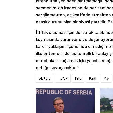
İstanbul’da yeninden bir İmamoğlu dö
seçmenimizin iradesine de her zeminde 
sergilemekten, açıkça ifade etmekten g
esaslı duruşu olan bir siyasi partidir.
İttifak oluşması için de ittifak talebind
koymasında yarar var diye düşünüyorum. 
kardır yaklaşımı içerisinde olmadığımızı
ilkeler temelli, duruş temelli bir anlayış
mutabakatı sağlamak için yapabileceği 
netliğe kavuşacaktır.”
Ak Parti
İttifak
Kılıç
Parti
Yrp