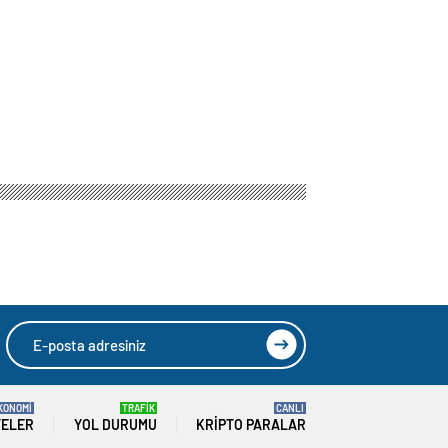
n Adayı Murat
HIZLI YORUM YAP