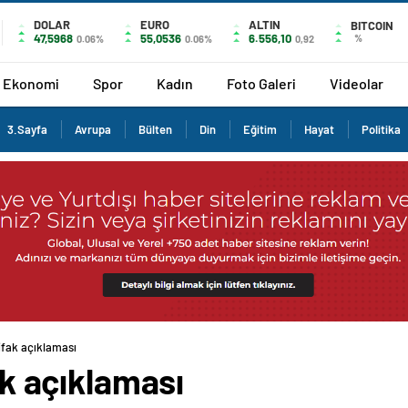
DOLAR
EURO
ALTIN
BITCOIN
47,5968
55,0536
6.556,10
%
0.06%
0.06%
0,92
Ekonomi
Spor
Kadın
Foto Galeri
Videolar
3.Sayfa
Avrupa
Bülten
Din
Eğitim
Hayat
Politika
tifak açıklaması
fak açıklaması