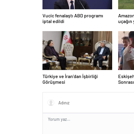
Vucic fenalaştı ABD programı
Amazon
iptal edildi
uçağın 
kurtarı
Türkiye ve İran’dan İşbirliği
Eskişeh
Görüşmesi
Sonrası 
Hatipo