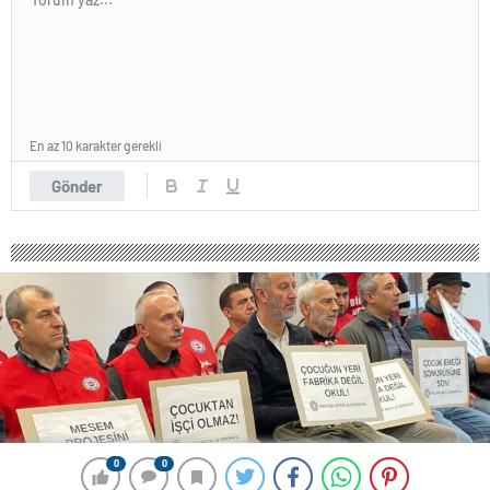
En az 10 karakter gerekli
Gönder
0
0
0
0