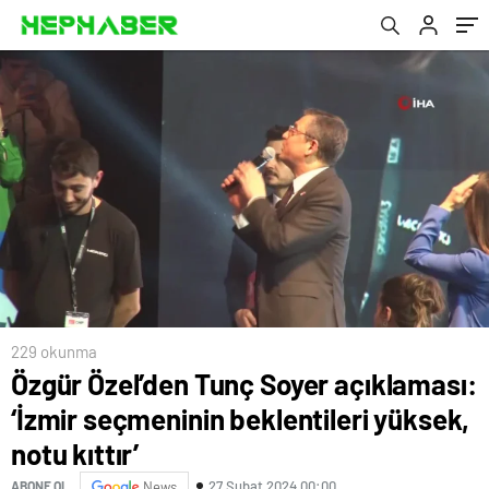
229 okunma
Özgür Özel’den Tunç Soyer açıklaması:
‘İzmir seçmeninin beklentileri yüksek,
notu kıttır’
27 Şubat 2024 00:00
ABONE OL
News