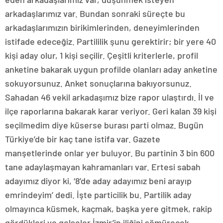
arkadaşlarımız var. Bundan sonraki süreçte bu
arkadaşlarımızın birikimlerinden, deneyimlerinden
istifade edeceğiz. Partililik şunu gerektirir; bir yere 40
kişi aday olur, 1 kişi seçilir. Çeşitli kriterlerle, profil
anketine bakarak uygun profilde olanları aday anketine
sokuyorsunuz. Anket sonuçlarına bakıyorsunuz.
Sahadan 46 vekil arkadaşımız bize rapor ulaştırdı. İl ve
ilçe raporlarına bakarak karar veriyor. Geri kalan 39 kişi
seçilmedim diye küserse burası parti olmaz. Bugün
Türkiye’de bir kaç tane istifa var. Gazete
manşetlerinde onlar yer buluyor. Bu partinin 3 bin 600
tane adaylaşmayan kahramanları var. Ertesi sabah
adayımız diyor ki, ‘8’de aday adayımız beni arayıp
emrindeyim’ dedi. İşte particilik bu. Partilik aday
olmayınca küsmek, kaçmak, başka yere gitmek, rakip
gördükleri ve gelseler İzmir’in iliğini sömürecek