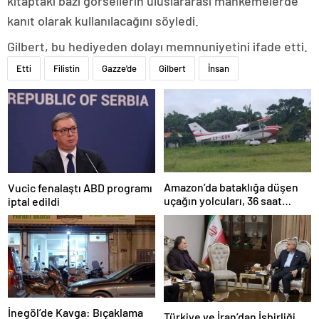
kitaptaki bazı görsellerin uluslararası mahkemelerde
kanıt olarak kullanılacağını söyledi.
Gilbert, bu hediyeden dolayı memnuniyetini ifade etti.
Etti
Filistin
Gazze'de
Gilbert
İnsan
Amazon’da bataklığa düşen
Vucic fenalaştı ABD programı
uçağın yolcuları, 36 saat
iptal edildi
kurtarılmayı bekledi
İnegöl’de Kavga: Bıçaklama
Türkiye ve İran’dan İşbirliği