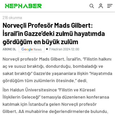
büyük zulüm
216 okunma
Norveçli Profesör Mads Gilbert:
İsrail’in Gazze’deki zulmü hayatımda
gördüğüm en büyük zulüm
7 Haziran 2024 12:00
ABONE OL
News
Norveçli profesör Mads Gilbert, İsrail’in, “Filistin halkını
aç ve susuz bıraktığı, dondurduğu, bombaladığı ve
sakat bıraktığı” Gazze’de yaşananlara ilişkin “Hayatımda
gördüğüm tüm zulümlerin ötesinde.” dedi.
İbn Haldun Üniversitesince “Filistin ve Küresel
İlişkilerin Geleceği” temasıyla düzenlenen konferansa
katılmak için İstanbul’a gelen Norveçli profesör
Gilbert, AA muhabirine değerlendirmelerde bulundu.