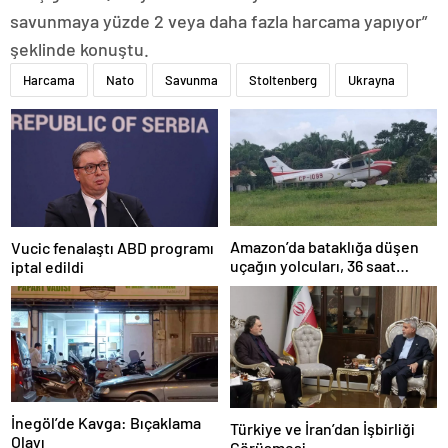
savunmaya yüzde 2 veya daha fazla harcama yapıyor”
şeklinde konuştu.
Harcama
Nato
Savunma
Stoltenberg
Ukrayna
Amazon’da bataklığa düşen
Vucic fenalaştı ABD programı
uçağın yolcuları, 36 saat
iptal edildi
kurtarılmayı bekledi
İnegöl’de Kavga: Bıçaklama
Türkiye ve İran’dan İşbirliği
Olayı
Görüşmesi