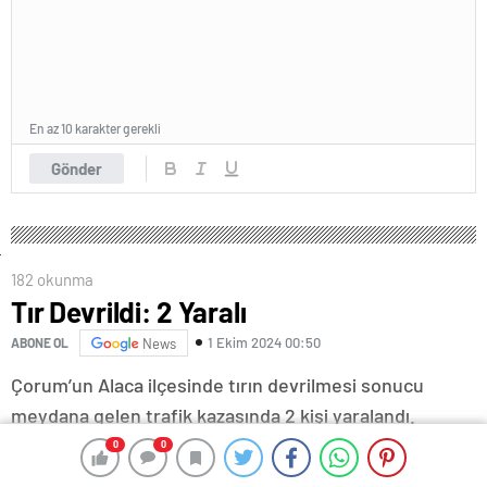
En az 10 karakter gerekli
Gönder
182 okunma
Tır Devrildi: 2 Yaralı
1 Ekim 2024 00:50
ABONE OL
News
Çorum’un Alaca ilçesinde tırın devrilmesi sonucu
meydana gelen trafik kazasında 2 kişi yaralandı.
0
0
0
0
Kaza, Çorum-Alaca karayolunda meydana geldi.
Edinilen bilgilere göre, Çorum’dan Alaca istikametine