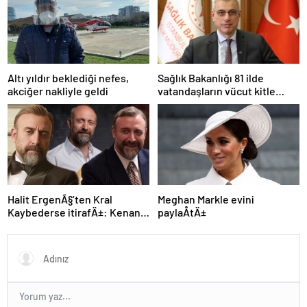
Altı yıldır beklediği nefes,
Sağlık Bakanlığı 81 ilde
akciğer nakliyle geldi
vatandaşların vücut kitle
indeksini ölçecek
Halit ErgenÃ§’ten Kral
Meghan Markle evini
Kaybederse itirafÄ±: Kenan
paylaÅtÄ±
Baran farklÄ± bir insan