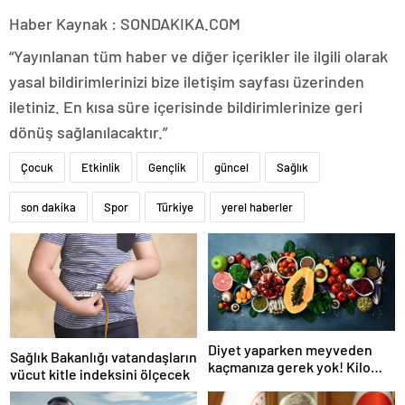
Haber Kaynak : SONDAKIKA.COM
“Yayınlanan tüm haber ve diğer içerikler ile ilgili olarak
yasal bildirimlerinizi bize iletişim sayfası üzerinden
iletiniz. En kısa süre içerisinde bildirimlerinize geri
dönüş sağlanılacaktır.”
Çocuk
Etkinlik
Gençlik
güncel
Sağlık
son dakika
Spor
Türkiye
yerel haberler
Diyet yaparken meyveden
Sağlık Bakanlığı vatandaşların
kaçmanıza gerek yok! Kilo
vücut kitle indeksini ölçecek
verme sürecine yardım eden
10 meyve!