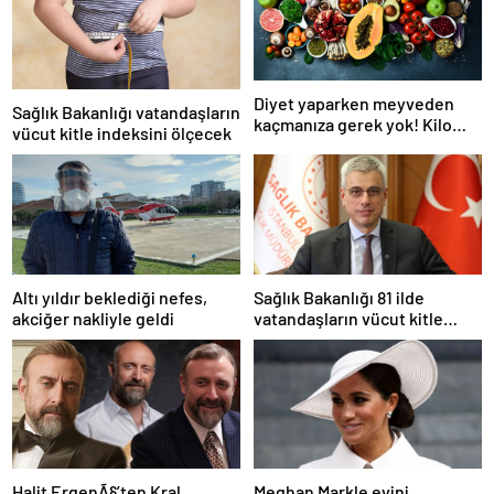
Diyet yaparken meyveden
Sağlık Bakanlığı vatandaşların
kaçmanıza gerek yok! Kilo
vücut kitle indeksini ölçecek
verme sürecine yardım eden
10 meyve!
Altı yıldır beklediği nefes,
Sağlık Bakanlığı 81 ilde
akciğer nakliyle geldi
vatandaşların vücut kitle
indeksini ölçecek
Halit ErgenÃ§’ten Kral
Meghan Markle evini