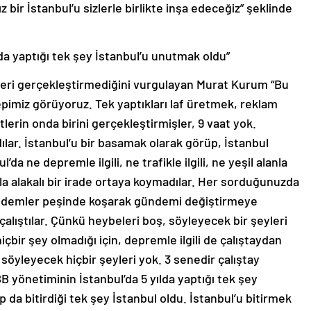
 bir İstanbul’u sizlerle birlikte inşa edeceğiz” şeklinde
lda yaptığı tek şey İstanbul’u unutmak oldu”
leri gerçekleştirmediğini vurgulayan Murat Kurum “Bu
epimiz görüyoruz. Tek yaptıkları laf üretmek, reklam
lerin onda birini gerçekleştirmişler, 9 vaat yok.
dılar. İstanbul’u bir basamak olarak görüp, İstanbul
da ne depremle ilgili, ne trafikle ilgili, ne yeşil alanla
ıyla alakalı bir irade ortaya koymadılar. Her sorduğunuzda
 gündemler peşinde koşarak gündemi değiştirmeye
 çalıştılar. Çünkü heybeleri boş, söyleyecek bir şeyleri
hiçbir şey olmadığı için, depremle ilgili de çalıştaydan
söyleyecek hiçbir şeyleri yok. 3 senedir çalıştay
 yönetiminin İstanbul’da 5 yılda yaptığı tek şey
p da bitirdiği tek şey İstanbul oldu. İstanbul’u bitirmek