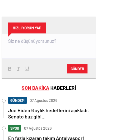
HIZLI YORUM YAP
GÖNDER
SON DAKİKA
HABERLERİ
GÜNDEM
07 Ağustos 2026
Joe Biden 6 aylık hedeflerini açıkladı.
Senato buz gibi…
SPOR
07 Ağustos 2026
En fazla kızaran takım Antalyaspor!