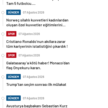
Tam 5 futbolcu….
GÜNDEM
07 Ağustos 2026
Norweç silahlı kuvvetleri kadınlardan
oluşan özel kuvvetler eğitimlerini
başlattı.
SPOR
07 Ağustos 2026
Cristiano Ronaldo’nun akıllara zarar
tüm kariyerinin istatistiğini çıkardık !
SPOR
07 Ağustos 2026
Galatasaray’a kötü haber! Monaco’dan
flaş Onyekuru kararı.
GÜNDEM
07 Ağustos 2026
Trump’tan seçim sonrası ilk mülakat
GÜNDEM
07 Ağustos 2026
Avusturya başbakanı Sebastian Kurz