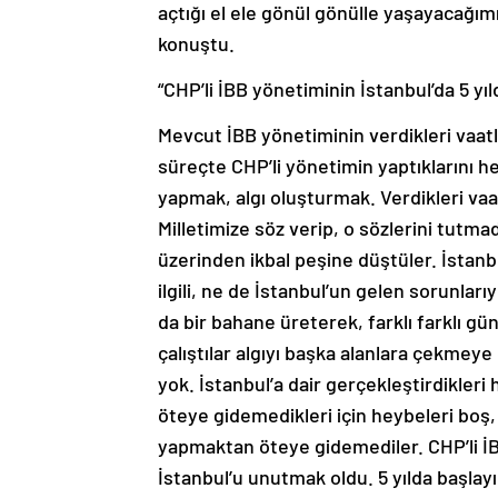
açtığı el ele gönül gönülle yaşayacağımız
konuştu.
“CHP’li İBB yönetiminin İstanbul’da 5 yı
Mevcut İBB yönetiminin verdikleri vaat
süreçte CHP’li yönetimin yaptıklarını h
yapmak, algı oluşturmak. Verdikleri vaat
Milletimize söz verip, o sözlerini tutma
üzerinden ikbal peşine düştüler. İstanbul’
ilgili, ne de İstanbul’un gelen sorunlar
da bir bahane üreterek, farklı farklı
çalıştılar algıyı başka alanlara çekmeye
yok. İstanbul’a dair gerçekleştirdikleri 
öteye gidemedikleri için heybeleri boş, 
yapmaktan öteye gidemediler. CHP’li İBB
İstanbul’u unutmak oldu. 5 yılda başlayı