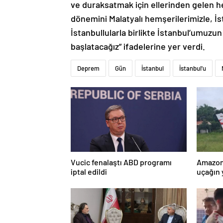
ve duraksatmak için ellerinden gelen her
dönemini Malatyalı hemşerilerimizle, İst
İstanbullularla birlikte İstanbul’umuzun 
başlatacağız” ifadelerine yer verdi.
Deprem
Gün
İstanbul
İstanbul'u
Vucic fenalaştı ABD programı
Amazon
iptal edildi
uçağın 
kurtarı