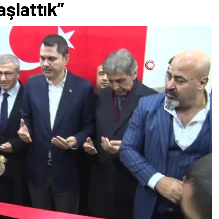
aşlattık”