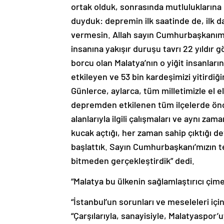
ortak olduk, sonrasında mutluluklarına 
duyduk: depremin ilk saatinde de, ilk d
vermesin. Allah sayın Cumhurbaşkanımız
insanına yakışır duruşu tavrı 22 yıldır
borcu olan Malatya’nın o yiğit insanları
etkileyen ve 53 bin kardeşimizi yitirdiğ
Günlerce, aylarca, tüm milletimizle el e
depremden etkilenen tüm ilçelerde önce
alanlarıyla ilgili çalışmaları ve aynı zam
kucak açtığı, her zaman sahip çıktığı de
başlattık. Sayın Cumhurbaşkanı’mızın teş
bitmeden gerçekleştirdik” dedi.
“Malatya bu ülkenin sağlamlaştırıcı çime
“İstanbul’un sorunları ve meseleleri iç
“Çarşılarıyla, sanayisiyle, Malatyaspor