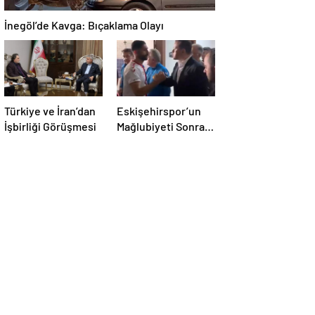
İnegöl’de Kavga: Bıçaklama Olayı
Türkiye ve İran’dan
Eskişehirspor’un
İşbirliği Görüşmesi
Mağlubiyeti Sonrası
Milletvekili
Hatipoğlu’ndan
Destek