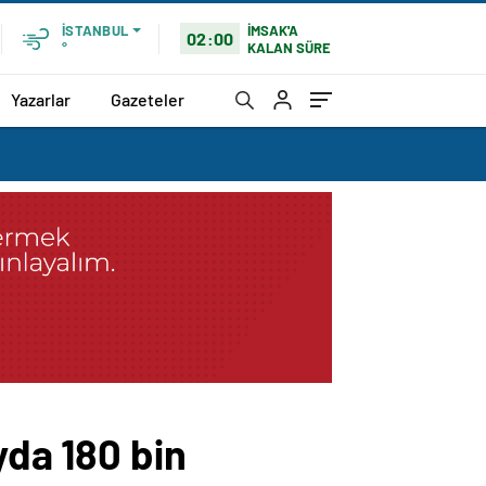
İMSAK'A
İSTANBUL
02:00
KALAN SÜRE
°
Yazarlar
Gazeteler
yda 180 bin