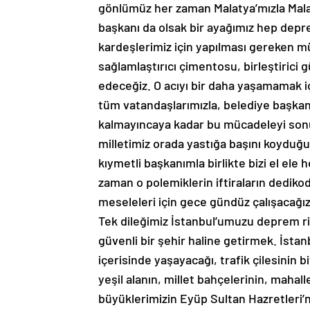
gönlümüz her zaman Malatya’mızla Malaty
başkanı da olsak bir ayağımız hep dep
kardeşlerimiz için yapılması gereken m
sağlamlaştırıcı çimentosu, birleştirici
edeceğiz. O acıyı bir daha yaşamamak i
tüm vatandaşlarımızla, belediye başkanlar
kalmayıncaya kadar bu mücadeleyi sonu
milletimiz orada yastığa başını koyduğ
kıymetli başkanımla birlikte bizi el ele
zaman o polemiklerin iftiraların dediko
meseleleri için gece gündüz çalışacağız
Tek dileğimiz İstanbul’umuzu deprem r
güvenli bir şehir haline getirmek. İsta
içerisinde yaşayacağı, trafik çilesinin 
yeşil alanın, millet bahçelerinin, mahall
büyüklerimizin Eyüp Sultan Hazretleri’n