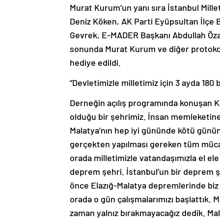
Murat Kurum’un yanı sıra İstanbul Mill
Deniz Köken, AK Parti Eyüpsultan İlçe
Gevrek, E-MADER Başkanı Abdullah Özati
sonunda Murat Kurum ve diğer protokol 
hediye edildi.
“Devletimizle milletimiz için 3 ayda 180 
Derneğin açılış programında konuşan K
olduğu bir şehrimiz. İnsan memleketine 
Malatya’nın hep iyi gününde kötü gününd
gerçekten yapılması gereken tüm mücade
orada milletimizle vatandaşımızla el ele
deprem şehri. İstanbul’un bir deprem şeh
önce Elazığ-Malatya depremlerinde biz 2
orada o gün çalışmalarımızı başlattık. Ma
zaman yalnız bırakmayacağız dedik. Mala