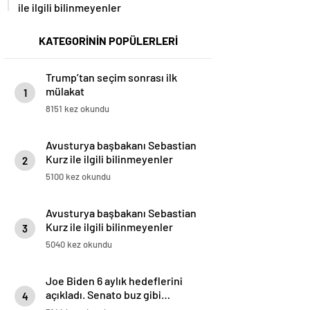
ile ilgili bilinmeyenler
KATEGORİNİN POPÜLERLERİ
Trump’tan seçim sonrası ilk
mülakat
1
8151 kez okundu
Avusturya başbakanı Sebastian
Kurz ile ilgili bilinmeyenler
2
5100 kez okundu
Avusturya başbakanı Sebastian
Kurz ile ilgili bilinmeyenler
3
5040 kez okundu
Joe Biden 6 aylık hedeflerini
açıkladı. Senato buz gibi…
4