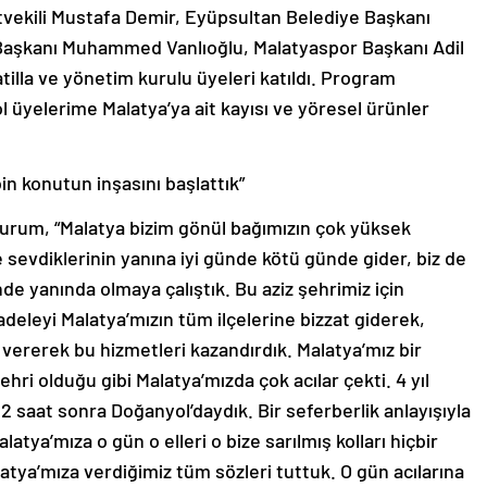
etvekili Mustafa Demir, Eyüpsultan Belediye Başkanı
 Başkanı Muhammed Vanlıoğlu, Malatyaspor Başkanı Adil
lla ve yönetim kurulu üyeleri katıldı. Program
üyelerime Malatya’ya ait kayısı ve yöresel ürünler
bin konutun inşasını başlattık”
urum, “Malatya bizim gönül bağımızın çok yüksek
sevdiklerinin yanına iyi günde kötü günde gider, biz de
e yanında olmaya çalıştık. Bu aziz şehrimiz için
leyi Malatya’mızın tüm ilçelerine bizzat giderek,
 vererek bu hizmetleri kazandırdık. Malatya’mız bir
ri olduğu gibi Malatya’mızda çok acılar çekti. 4 yıl
 saat sonra Doğanyol’daydık. Bir seferberlik anlayışıyla
latya’mıza o gün o elleri o bize sarılmış kolları hiçbir
tya’mıza verdiğimiz tüm sözleri tuttuk. O gün acılarına