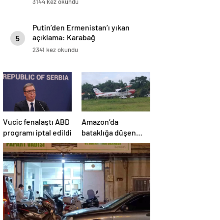
3144 kez okundu
Putin’den Ermenistan’ı yıkan
açıklama: Karabağ
5
Azerbaycan’ın ayrılmaz bir
2341 kez okundu
parçasıdır!
Vucic fenalaştı ABD
Amazon’da
programı iptal edildi
bataklığa düşen
uçağın yolcuları, 36
saat kurtarılmayı
bekledi