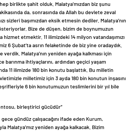
hep birlikte şahit olduk. Malatya’mızdan biz şunu
akikasında da, sonrasında da Allah bu devlete zeval
ı sizleri başımızdan eksik etmesin dediler. Malatya’nın
 gösteriyorlar. Bize de düşen, bizim de boynumuzun
na hizmet etmektir. 11 ilimizdeki 14 milyon vatandaşımızı
imiz 6 Şubat’ta asrın felaketinde de biz yine oradaydık.
le verdik. Malatya’nın yeniden ayağa kalkması için
 barınma ihtiyaçlarını, ardından geçici yaşam
anda 11 ilimizde 180 bin konutu başlattık. Bu milletin
vletimizle milletimiz için 3 ayda 180 bin konutun inşasını
rifleriyle 6 bin konutumuzun teslimlerini bir yıl bile
ntosu, birleştirici gücüdür”
in gece gündüz çalışacağını ifade eden Kurum,
’uyla Malatya’mız yeniden ayağa kalkacak. Bizim