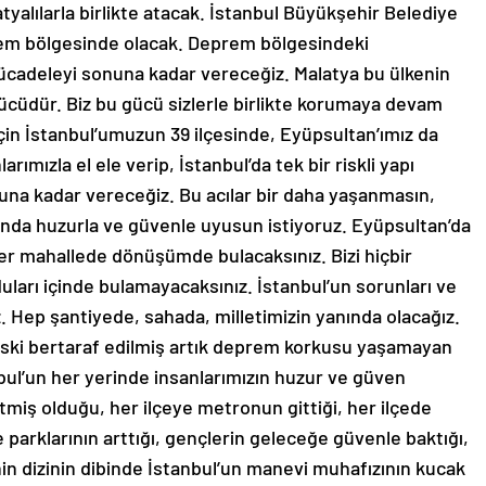
alılarla birlikte atacak. İstanbul Büyükşehir Belediye
rem bölgesinde olacak. Deprem bölgesindeki
ücadeleyi sonuna kadar vereceğiz. Malatya bu ülkenin
 gücüdür. Biz bu gücü sizlerle birlikte korumaya devam
çin İstanbul’umuzun 39 ilçesinde, Eyüpsultan’ımız da
ımızla el ele verip, İstanbul’da tek bir riskli yapı
na kadar vereceğiz. Bu acılar bir daha yaşanmasın,
unda huzurla ve güvenle uyusun istiyoruz. Eyüpsultan’da
 her mahallede dönüşümde bulacaksınız. Bizi hiçbir
duları içinde bulamayacaksınız. İstanbul’un sorunları ve
. Hep şantiyede, sahada, milletimizin yanında olacağız.
iski bertaraf edilmiş artık deprem korkusu yaşamayan
nbul’un her yerinde insanlarımızın huzur ve güven
bitmiş olduğu, her ilçeye metronun gittiği, her ilçede
e parklarının arttığı, gençlerin geleceğe güvenle baktığı,
in dizinin dibinde İstanbul’un manevi muhafızının kucak