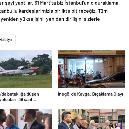
 şeyi yaptılar. 31 Mart’ta biz İstanbul’un o duraklama
anbullu kardeşlerimizle birlikte bitireceğiz. Tüm
yeniden yükselişini, yeniden dirilişini sizlerle
Malatya
’da bataklığa düşen
İnegöl’de Kavga: Bıçaklama Olayı
yolcuları, 36 saat
lmayı bekledi