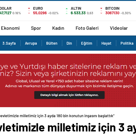
DOLAR
EURO
ALTIN
BITCOIN
47,7127
55,0296
6.533,33
3067130
0.16%
-0.02%
0,63
-0,30%
Ekonomi
Spor
Kadın
Foto Galeri
Videolar
3.Sayfa
Avrupa
Bülten
Din
Eğitim
Hayat
Politika
vletimizle milletimiz için 3 ayda 180 bin konutun inşasını başlattık”
etimizle milletimiz için 3 a