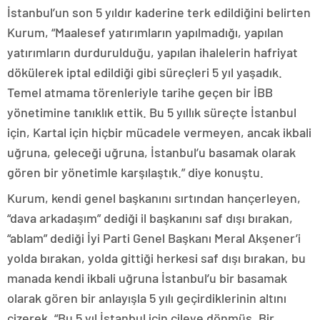
İstanbul’un son 5 yıldır kaderine terk edildiğini belirten
Kurum, “Maalesef yatırımların yapılmadığı, yapılan
yatırımların durdurulduğu, yapılan ihalelerin hafriyat
dökülerek iptal edildiği gibi süreçleri 5 yıl yaşadık.
Temel atmama törenleriyle tarihe geçen bir İBB
yönetimine tanıklık ettik. Bu 5 yıllık süreçte İstanbul
için, Kartal için hiçbir mücadele vermeyen, ancak ikbali
uğruna, geleceği uğruna, İstanbul’u basamak olarak
gören bir yönetimle karşılaştık.” diye konuştu.
Kurum, kendi genel başkanını sırtından hançerleyen,
“dava arkadaşım” dediği il başkanını saf dışı bırakan,
“ablam” dediği İyi Parti Genel Başkanı Meral Akşener’i
yolda bırakan, yolda gittiği herkesi saf dışı bırakan, bu
manada kendi ikbali uğruna İstanbul’u bir basamak
olarak gören bir anlayışla 5 yılı geçirdiklerinin altını
çizerek, “Bu 5 yıl İstanbul için çileye dönmüş. Bir