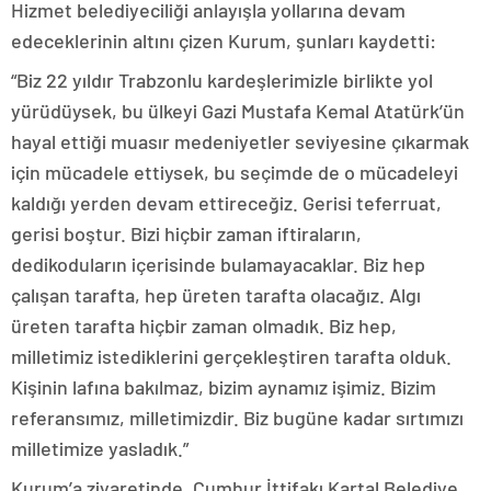
Hizmet belediyeciliği anlayışla yollarına devam
edeceklerinin altını çizen Kurum, şunları kaydetti:
“Biz 22 yıldır Trabzonlu kardeşlerimizle birlikte yol
yürüdüysek, bu ülkeyi Gazi Mustafa Kemal Atatürk’ün
hayal ettiği muasır medeniyetler seviyesine çıkarmak
için mücadele ettiysek, bu seçimde de o mücadeleyi
kaldığı yerden devam ettireceğiz. Gerisi teferruat,
gerisi boştur. Bizi hiçbir zaman iftiraların,
dedikoduların içerisinde bulamayacaklar. Biz hep
çalışan tarafta, hep üreten tarafta olacağız. Algı
üreten tarafta hiçbir zaman olmadık. Biz hep,
milletimiz istediklerini gerçekleştiren tarafta olduk.
Kişinin lafına bakılmaz, bizim aynamız işimiz. Bizim
referansımız, milletimizdir. Biz bugüne kadar sırtımızı
milletimize yasladık.”
Kurum’a ziyaretinde, Cumhur İttifakı Kartal Belediye