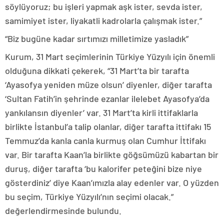
söylüyoruz; bu işleri yapmak aşk ister, sevda ister,
samimiyet ister, liyakatli kadrolarla çalışmak ister.”
“Biz bugüne kadar sırtımızı milletimize yasladık”
Kurum, 31 Mart seçimlerinin Türkiye Yüzyılı için önemli
olduğuna dikkati çekerek, “31 Mart’ta bir tarafta
‘Ayasofya yeniden müze olsun’ diyenler, diğer tarafta
‘Sultan Fatih’in şehrinde ezanlar ilelebet Ayasofya’da
yankılansın diyenler’ var. 31 Mart’ta kirli ittifaklarla
birlikte İstanbul’a talip olanlar, diğer tarafta ittifakı 15
Temmuz’da kanla canla kurmuş olan Cumhur İttifakı
var. Bir tarafta Kaan’la birlikte göğsümüzü kabartan bir
duruş, diğer tarafta ‘bu kalorifer peteğini bize niye
gösterdiniz’ diye Kaan’ımızla alay edenler var. O yüzden
bu seçim, Türkiye Yüzyılı’nın seçimi olacak.”
değerlendirmesinde bulundu.