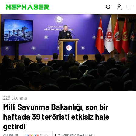
226 okunma
Milli Savunma Bakanlığı, son bir
haftada 39 teröristi etkisiz hale
getirdi
21 Şubat 2024 00:48
ABONE OL
News