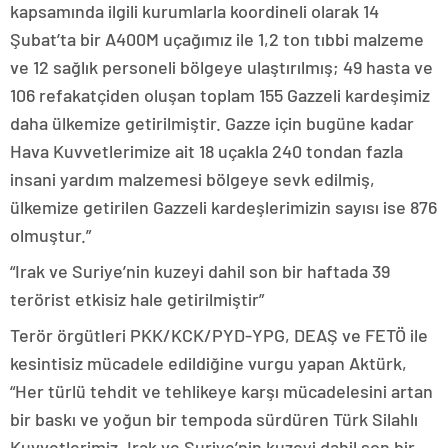
kapsamında ilgili kurumlarla koordineli olarak 14
Şubat’ta bir A400M uçağımız ile 1,2 ton tıbbi malzeme
ve 12 sağlık personeli bölgeye ulaştırılmış; 49 hasta ve
106 refakatçiden oluşan toplam 155 Gazzeli kardeşimiz
daha ülkemize getirilmiştir. Gazze için bugüne kadar
Hava Kuvvetlerimize ait 18 uçakla 240 tondan fazla
insani yardım malzemesi bölgeye sevk edilmiş,
ülkemize getirilen Gazzeli kardeşlerimizin sayısı ise 876
olmuştur.”
“Irak ve Suriye’nin kuzeyi dahil son bir haftada 39
terörist etkisiz hale getirilmiştir”
Terör örgütleri PKK/KCK/PYD-YPG, DEAŞ ve FETÖ ile
kesintisiz mücadele edildiğine vurgu yapan Aktürk,
“Her türlü tehdit ve tehlikeye karşı mücadelesini artan
bir baskı ve yoğun bir tempoda sürdüren Türk Silahlı
Kuvvetlerimiz, Irak ve Suriye’nin kuzeyi dahil son bir