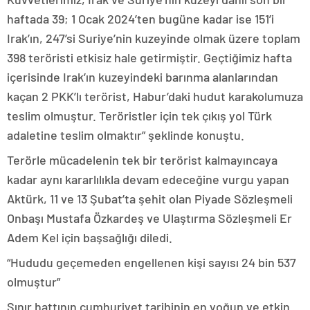
haftada 39; 1 Ocak 2024’ten bugüne kadar ise 151’i
Irak’ın, 247’si Suriye’nin kuzeyinde olmak üzere toplam
398 teröristi etkisiz hale getirmiştir. Geçtiğimiz hafta
içerisinde Irak’ın kuzeyindeki barınma alanlarından
kaçan 2 PKK’lı terörist, Habur’daki hudut karakolumuza
teslim olmuştur. Teröristler için tek çıkış yol Türk
adaletine teslim olmaktır” şeklinde konuştu.
Terörle mücadelenin tek bir terörist kalmayıncaya
kadar aynı kararlılıkla devam edeceğine vurgu yapan
Aktürk, 11 ve 13 Şubat’ta şehit olan Piyade Sözleşmeli
Onbaşı Mustafa Özkardeş ve Ulaştırma Sözleşmeli Er
Adem Kel için başsağlığı diledi.
“Hududu geçemeden engellenen kişi sayısı 24 bin 537
olmuştur”
Sınır hattının cumhuriyet tarihinin en yoğun ve etkin