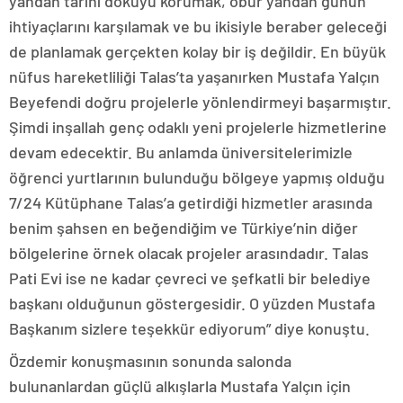
yandan tarihi dokuyu korumak, öbür yandan günün
ihtiyaçlarını karşılamak ve bu ikisiyle beraber geleceği
de planlamak gerçekten kolay bir iş değildir. En büyük
nüfus hareketliliği Talas’ta yaşanırken Mustafa Yalçın
Beyefendi doğru projelerle yönlendirmeyi başarmıştır.
Şimdi inşallah genç odaklı yeni projelerle hizmetlerine
devam edecektir. Bu anlamda üniversitelerimizle
öğrenci yurtlarının bulunduğu bölgeye yapmış olduğu
7/24 Kütüphane Talas’a getirdiği hizmetler arasında
benim şahsen en beğendiğim ve Türkiye’nin diğer
bölgelerine örnek olacak projeler arasındadır. Talas
Pati Evi ise ne kadar çevreci ve şefkatli bir belediye
başkanı olduğunun göstergesidir. O yüzden Mustafa
Başkanım sizlere teşekkür ediyorum” diye konuştu.
Özdemir konuşmasının sonunda salonda
bulunanlardan güçlü alkışlarla Mustafa Yalçın için