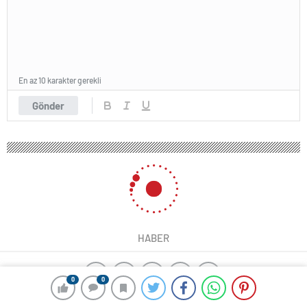
En az 10 karakter gerekli
Gönder
HABER
0
0
yangın algılama sistemleri