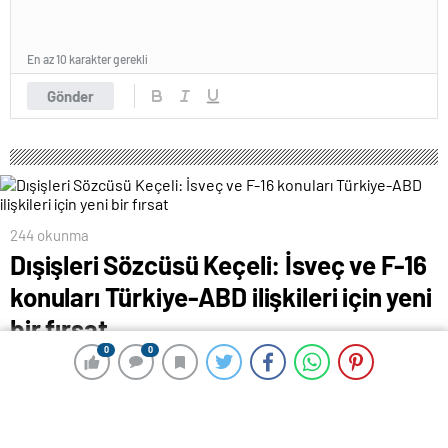
En az 10 karakter gerekli
Gönder
244 okunma
Dışişleri Sözcüsü Keçeli: İsveç ve F-16
konuları Türkiye-ABD ilişkileri için yeni
bir fırsat
0
0
0
0
15 Şubat 2024 12:12
ABONE OL
News
DIŞİŞLERİ Bakanlığı Sözcüsü Öncü Keçeli, “İsveç’in
NATO’ya üyeliği ve F-16 sürecinin tamamlanmış