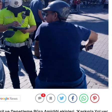
0
News
il ve Denetleme Büro Amirliği ekipleri, ‘Kaskınla Yol ver