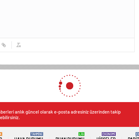
berleri anlık güncel olarak e-posta adresiniz üzerinden takip
ebilirsiniz.
K
TAHMİNİ
LİG
EKONOMİ
E