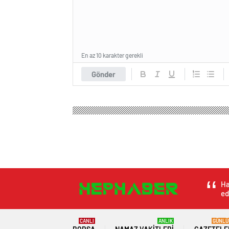
En az 10 karakter gerekli
Gönder
Ha
ed
CANLI
ANLIK
GÜNLÜ