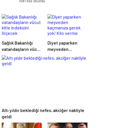
1581 kez okundu
Sağlık Bakanlığı
Diyet yaparken
vatandaşların vücut
meyveden
kitle indeksini
kaçmanıza gerek
ölçecek
yok! Kilo verme
sürecine yardım
eden 10 meyve!
Altı yıldır beklediği nefes, akciğer nakliyle
geldi