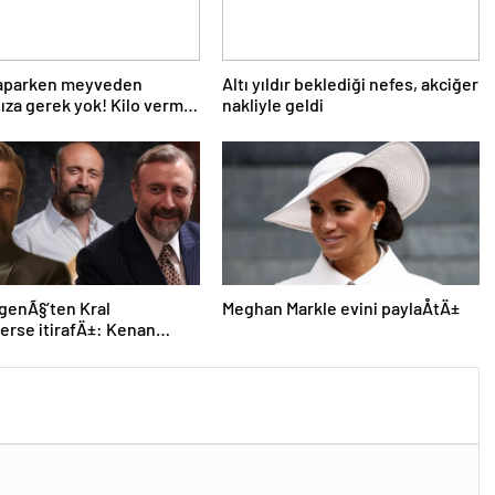
yaparken meyveden
Altı yıldır beklediği nefes, akciğer
za gerek yok! Kilo verme
nakliyle geldi
e yardım eden 10 meyve!
rgenÃ§’ten Kral
Meghan Markle evini paylaÅtÄ±
rse itirafÄ±: Kenan
arklÄ± bir insan