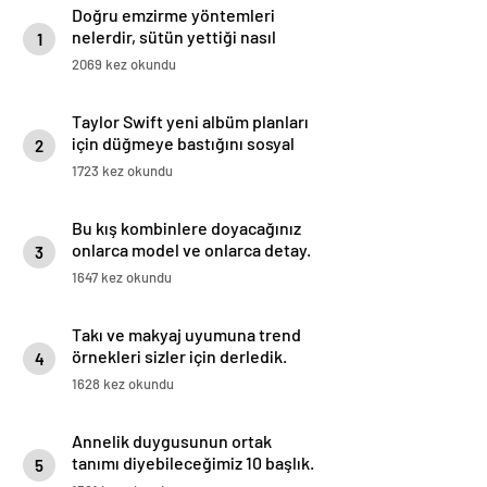
Doğru emzirme yöntemleri
nelerdir, sütün yettiği nasıl
1
anlaşılır?
2069 kez okundu
Taylor Swift yeni albüm planları
için düğmeye bastığını sosyal
2
medyadan duyurdu!
1723 kez okundu
Bu kış kombinlere doyacağınız
onlarca model ve onlarca detay.
3
1647 kez okundu
Takı ve makyaj uyumuna trend
örnekleri sizler için derledik.
4
1628 kez okundu
Annelik duygusunun ortak
tanımı diyebileceğimiz 10 başlık.
5