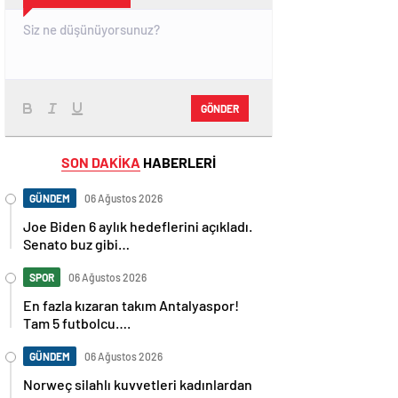
GÖNDER
SON DAKİKA
HABERLERİ
GÜNDEM
06 Ağustos 2026
Joe Biden 6 aylık hedeflerini açıkladı.
Senato buz gibi…
SPOR
06 Ağustos 2026
En fazla kızaran takım Antalyaspor!
Tam 5 futbolcu….
GÜNDEM
06 Ağustos 2026
Norweç silahlı kuvvetleri kadınlardan