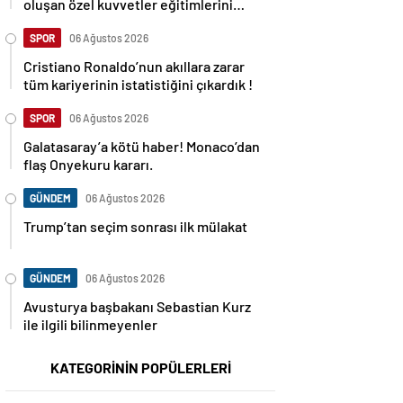
oluşan özel kuvvetler eğitimlerini
başlattı.
SPOR
06 Ağustos 2026
Cristiano Ronaldo’nun akıllara zarar
tüm kariyerinin istatistiğini çıkardık !
SPOR
06 Ağustos 2026
Galatasaray’a kötü haber! Monaco’dan
flaş Onyekuru kararı.
GÜNDEM
06 Ağustos 2026
Trump’tan seçim sonrası ilk mülakat
GÜNDEM
06 Ağustos 2026
Avusturya başbakanı Sebastian Kurz
ile ilgili bilinmeyenler
KATEGORİNİN POPÜLERLERİ