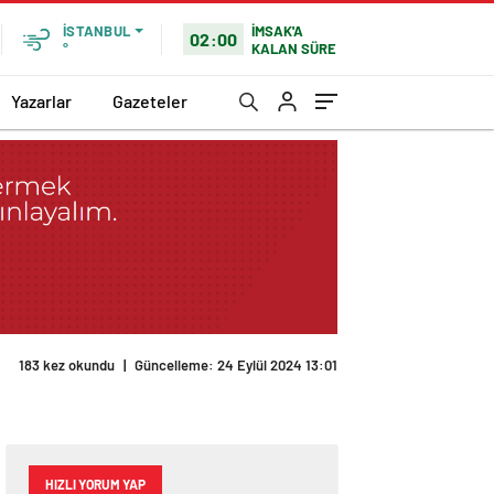
İMSAK'A
İSTANBUL
02:00
KALAN SÜRE
°
Yazarlar
Gazeteler
183 kez okundu
|
Güncelleme: 24 Eylül 2024 13:01
HIZLI YORUM YAP