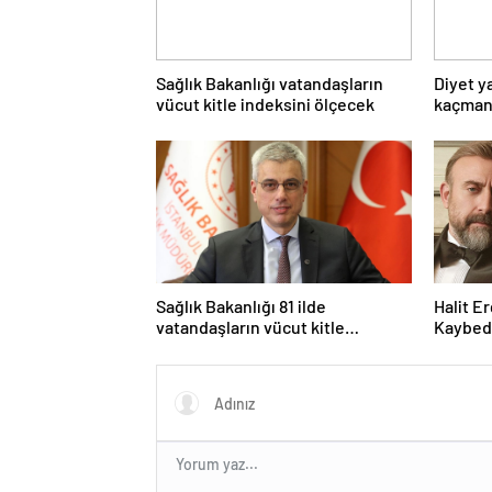
Sağlık Bakanlığı vatandaşların
Diyet 
vücut kitle indeksini ölçecek
kaçmanı
sürecin
Sağlık Bakanlığı 81 ilde
Halit E
vatandaşların vücut kitle
Kaybede
indeksini ölçecek
Baran f