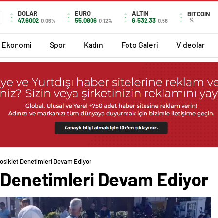
DOLAR
EURO
ALTIN
BITCOIN
47,6002
55,0806
6.532,33
%
0.06%
0.12%
0,56
Ekonomi
Spor
Kadın
Foto Galeri
Videolar
tosiklet Denetimleri Devam Ediyor
t Denetimleri Devam Ediyor