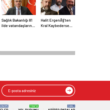
Sağlık Bakanlığı 81
Halit ErgenÃ§’ten
ilde vatandaşların
Kral Kaybederse
vücut kitle
itirafÄ±: Kenan
indeksini ölçecek
Baran farklÄ± bir
insan
KONOMİ
TRAFİK
CANLI