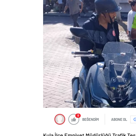
0
BEĞENDİM
ABONE OL
Kula İlçe Emniyet Müdürlüğü Trafik Tesc