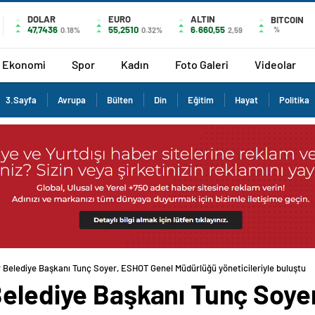
DOLAR
EURO
ALTIN
BITCOIN
47,7436
55,2510
6.660,55
%
0.18%
0.32%
2,59
Ekonomi
Spor
Kadın
Foto Galeri
Videolar
3.Sayfa
Avrupa
Bülten
Din
Eğitim
Hayat
Politika
 Belediye Başkanı Tunç Soyer, ESHOT Genel Müdürlüğü yöneticileriyle buluştu
Belediye Başkanı Tunç Soye