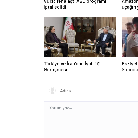
Vucic fenalaştı ABD programı
Amazon
iptal edildi
uçağın 
kurtarı
Türkiye ve İran’dan İşbirliği
Eskişeh
Görüşmesi
Sonrası 
Hatipo