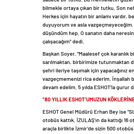
bilmekle ortaya çıkan bir tutku. Son ne
Herkes için hayatın bir anlamı vardır, 
duyuyorum ve asla vazgeçmeyeceğim. Siy
düşündüm hep. O sanatın daha neresin
çalışacağım” dedi.
Başkan Soyer, “Maalesef çok karanlık 
sarılmaktan, birbirimize tutunmaktan d
şehri ileriye taşımak için yapacağınız en 
vazgeçmemenizi rica ederim. İnşallah bu
devam edelim. 5 yılda ESHOT’la gurur 
“80 YILLIK ESHOT’UMUZUN KÖKLERİN
ESHOT Genel Müdürü Erhan Bey ise “Si
otobüs kattık. İZULAŞ’ın da kattığı 16 ot
araçla birlikte İzmir’de sizin 500 otobü