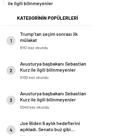
ile ilgili bilinmeyenler
KATEGORİNİN POPÜLERLERİ
Trump’tan seçim sonrası ilk
mülakat
1
8151 kez okundu
Avusturya başbakanı Sebastian
Kurz ile ilgili bilinmeyenler
2
5100 kez okundu
Avusturya başbakanı Sebastian
Kurz ile ilgili bilinmeyenler
3
5040 kez okundu
Joe Biden 6 aylık hedeflerini
açıkladı. Senato buz gibi…
4