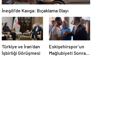
İnegöl’de Kavga: Bıçaklama Olayı
Türkiye ve İran’dan
Eskişehirspor’un
İşbirliği Görüşmesi
Mağlubiyeti Sonrası
Milletvekili
Hatipoğlu’ndan
Destek