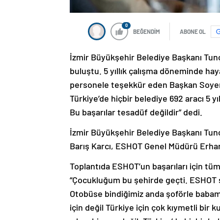
0
BEĞENDİM
ABONE OL
İzmir Büyükşehir Belediye Başkanı Tun
buluştu. 5 yıllık çalışma döneminde hay
personele teşekkür eden Başkan Soyer, 
Türkiye’de hiçbir belediye 692 aracı 5 y
Bu başarılar tesadüf değildir” dedi.
İzmir Büyükşehir Belediye Başkanı Tunç
Barış Karcı, ESHOT Genel Müdürü Erhan 
Toplantıda ESHOT’un başarıları için t
“Çocukluğum bu şehirde geçti. ESHOT şo
Otobüse bindiğimiz anda şoförle baba
için değil Türkiye için çok kıymetli bi