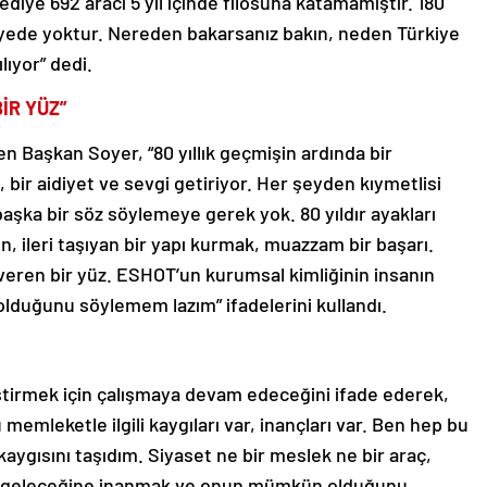
lediye 692 aracı 5 yıl içinde filosuna katamamıştır. 180
iyede yoktur. Nereden bakarsanız bakın, neden Türkiye
lıyor” dedi.
BİR YÜZ”
n Başkan Soyer, “80 yıllık geçmişin ardında bir
 bir aidiyet ve sevgi getiriyor. Her şeyden kıymetlisi
başka bir söz söylemeye gerek yok. 80 yıldır ayakları
n, ileri taşıyan bir yapı kurmak, muazzam bir başarı.
veren bir yüz. ESHOT’un kurumsal kimliğinin insanın
olduğunu söylemem lazım” ifadelerini kullandı.
leştirmek için çalışmaya devam edeceğini ifade ederek,
emleketle ilgili kaygıları var, inançları var. Ben hep bu
kaygısını taşıdım. Siyaset ne bir meslek ne bir araç,
el geleceğine inanmak ve onun mümkün olduğunu