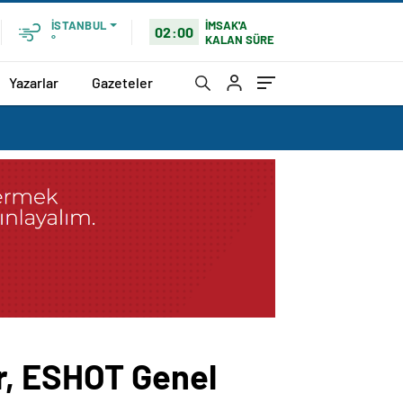
İMSAK'A
İSTANBUL
02:00
KALAN SÜRE
°
Yazarlar
Gazeteler
r, ESHOT Genel