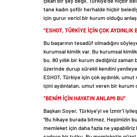
çıkan bir şey değil. Türkiye’de hiçbir be
tane kadın şoför herhalde hiçbir beled
için gurur verici bir kurum olduğu anlaşı
“ESHOT, TÜRKİYE İÇİN ÇOK AYDINLIK 
Bu başarının tesadüf olmadığını söyleye
kurumsal kimlik var. Bu kurumsal kimlik,
bu. 80 yıllık bir kurum dediğiniz zaman 
üzerinde durup sürekli kendini yenileye
ESHOT, Türkiye için çok aydınlık, umut 
içini aydınlatan, umut veren bir kurum 
“BENİM İÇİN HAYATIN ANLAMI BU”
Başkan Soyer, Türkiye’yi ve İzmir’i iyi
“Bu hikaye burada bitmez. Hepimizin bu m
memleket için daha fazla ne yapabiliriz 
sadece bir tutku. Bu memleketin güz