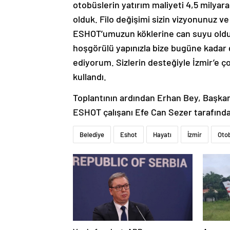
otobüslerin yatırım maliyeti 4,5 milyara
olduk. Filo değişimi sizin vizyonunuz ve 
ESHOT’umuzun köklerine can suyu oldun
hoşgörülü yapınızla bize bugüne kadar g
ediyorum. Sizlerin desteğiyle İzmir’e ço
kullandı.
Toplantının ardından Erhan Bey, Başkan
ESHOT çalışanı Efe Can Sezer tarafından
Belediye
Eshot
Hayatı
İzmir
Oto