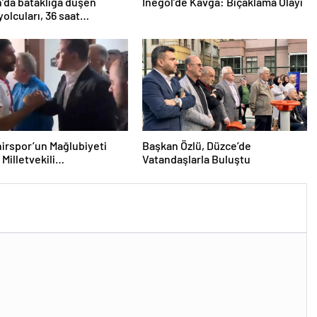
’da bataklığa düşen
İnegöl’de Kavga: Bıçaklama Olayı
yolcuları, 36 saat
lmayı bekledi
irspor’un Mağlubiyeti
Başkan Özlü, Düzce’de
Milletvekili
Vatandaşlarla Buluştu
ğlu’ndan Destek