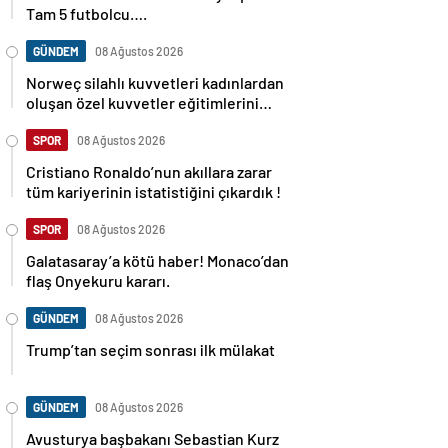
Tam 5 futbolcu….
GÜNDEM
08 Ağustos 2026
Norweç silahlı kuvvetleri kadınlardan
oluşan özel kuvvetler eğitimlerini
başlattı.
SPOR
08 Ağustos 2026
Cristiano Ronaldo’nun akıllara zarar
tüm kariyerinin istatistiğini çıkardık !
SPOR
08 Ağustos 2026
Galatasaray’a kötü haber! Monaco’dan
flaş Onyekuru kararı.
GÜNDEM
08 Ağustos 2026
Trump’tan seçim sonrası ilk mülakat
GÜNDEM
08 Ağustos 2026
Avusturya başbakanı Sebastian Kurz