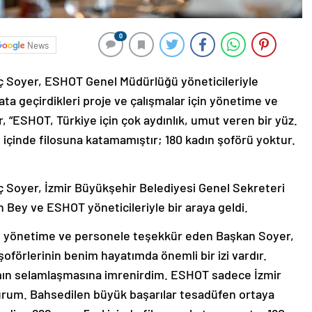
0
News
ç Soyer, ESHOT Genel Müdürlüğü yöneticileriyle
ata geçirdikleri proje ve çalışmalar için yönetime ve
“ESHOT, Türkiye için çok aydınlık, umut veren bir yüz.
ıl içinde filosuna katamamıştır; 180 kadın şoförü yoktur.
 Soyer, İzmir Büyükşehir Belediyesi Genel Sekreteri
Bey ve ESHOT yöneticileriyle bir araya geldi.
üm yönetime ve personele teşekkür eden Başkan Soyer,
förlerinin benim hayatımda önemli bir izi vardır.
mın selamlaşmasına imrenirdim. ESHOT sadece İzmir
r kurum. Bahsedilen büyük başarılar tesadüfen ortaya