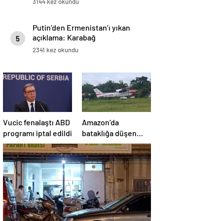
3144 kez okundu
Putin’den Ermenistan’ı yıkan
açıklama: Karabağ
5
Azerbaycan’ın ayrılmaz bir
2341 kez okundu
parçasıdır!
Vucic fenalaştı ABD
Amazon’da
programı iptal edildi
bataklığa düşen
uçağın yolcuları, 36
saat kurtarılmayı
bekledi