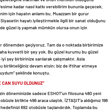
fesime kadar nasıl katkı verebilirim bununla geçecek.
benim için hayatın anlamı bu. Muazzam bir gurur
asetin hayatı iyileştirmekle ilgili bir sanat olduğunu
de güzel iş yapmak mümkün olursa onun için
bir dönemden geçiyoruz. Tam da o noktada birbirimize
aha kuvvetli bir şey yok. Bu güzel kurumu bu güzel
iyi şey birbirinize sarılarak çalışmaktır. Asla
 birlikteliğiniz devam etsin; biz de iftihar etmeye
duydum” şeklinde konuştu.
E CAN SUYU OLDUNUZ”
zin döneminizde sadece ESHOT’un filosuna 480 yeni
obüsle birlikte 496 araca ulaştık. İZTAŞIT’a aldığımız 196
s hedefinizi 692 otobüsle taçlandırdık. Toplamda bu