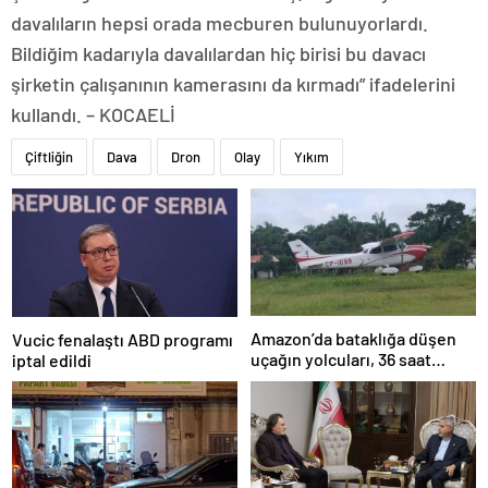
davalıların hepsi orada mecburen bulunuyorlardı.
Bildiğim kadarıyla davalılardan hiç birisi bu davacı
şirketin çalışanının kamerasını da kırmadı” ifadelerini
kullandı. – KOCAELİ
Çiftliğin
Dava
Dron
Olay
Yıkım
Amazon’da bataklığa düşen
Vucic fenalaştı ABD programı
uçağın yolcuları, 36 saat
iptal edildi
kurtarılmayı bekledi