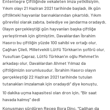
Ententegre Çiftliğinde vekaleten imza yetkilisiyim.
Yıkım olayı 21 Haziran 2021 tarihinde başladı. ilk gün
çiftlikteki hayvanlar barınaklarından çıkartıldı. Yıkım
görevlisi olarak zabıta, belediye ve jandarma oradaydı.
Olayın gerçekleştiği gün hayvanları başka çiftliğe
yerleştirmek için gitmiştim. Davalılardan İbrahim
Hasırcı bu çiftliğin yüzde 100 sahibi ve ortağı olur.
Çağhan Çileli, Milletvekili Lütfü Türkkan’ın şoförü olur.
Yusufcan Çapraz, Lütfü Türkkan’ın oğlu Mehmet’in
arkadaşı olur. Davalılardan Ahmet Yılmaz da
çiftliğimizin sorumlusudur. İbrahim Hasırcı olayın
gerçekleştiği 22 Haziran 2021 tarihinde tutulan
tutanakları imzalamak için oradaydı” diye konuştu.
10 dakika uçma kapasitesi olan dron için, “Bir saat
havada kalmış” dedi
Konuşmayı sürdüren Recep Bora Dinç, “Çağhan da