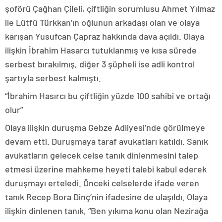
şoförü Çağhan Çileli, çiftliğin sorumlusu Ahmet Yılmaz
ile Lütfü Türkkan’ın oğlunun arkadaşı olan ve olaya
karışan Yusufcan Çapraz hakkında dava açıldı. Olaya
ilişkin İbrahim Hasarcı tutuklanmış ve kısa sürede
serbest bırakılmış, diğer 3 şüpheli ise adli kontrol
şartıyla serbest kalmıştı.
“İbrahim Hasırcı bu çiftliğin yüzde 100 sahibi ve ortağı
olur”
Olaya ilişkin duruşma Gebze Adliyesi’nde görülmeye
devam etti. Duruşmaya taraf avukatları katıldı. Sanık
avukatların gelecek celse tanık dinlenmesini talep
etmesi üzerine mahkeme heyeti talebi kabul ederek
duruşmayı erteledi. Önceki celselerde ifade veren
tanık Recep Bora Dinç’nin ifadesine de ulaşıldı. Olaya
ilişkin dinlenen tanık, “Ben yıkıma konu olan Nezirağa