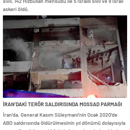
sivil, 142 Hizbullah mensubu ile 5 İsrailli sivil ve 9 İsrail
askeri öldü.
İRAN’DAKİ TERÖR SALDIRISINDA MOSSAD PARMAĞI
İran’da, General Kasım Süleymani’nin Ocak 2020’de
ABD saldırısında öldürülmesinin yıl dönümü dolayısıyla