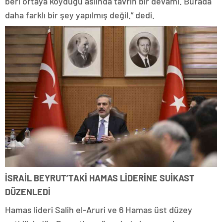
beri ortaya koyduğu aslında tavrın bir devamı. Burada
daha farklı bir şey yapılmış değil.” dedi.
İSRAİL BEYRUT’TAKİ HAMAS LİDERİNE SUİKAST
DÜZENLEDİ
Hamas lideri Salih el-Aruri ve 6 Hamas üst düzey