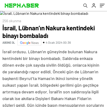
256 okunma
İsrail, Lübnan’ın Nakura kentindeki
binayı bombaladı
4 Ocak 2024 00:36
ABONE OL
News
İsrail ordusu, Lübnan’ın güneyinde bulunan Nakura
kentindeki bir binayı bombaladı. Saldırıda enkaza
dönen evde çok sayıda sivilin öldüğü, onlarca kişinin
de yaralandığı rapor edildi. Önceki gün de Lübnan’ın
başkenti Beyrut’ta Hamas’ın ikinci ismine yönelik
suikast yapan İsrail, bölgedeki gerilimi gün geçtikçe
artırmaya devam ediyor. İsrail’in son saldırısıyla ilgili
olarak ise akıllara Dışişleri Bakanı Hakan Fidan’ın
sözleri geldi. Gün içinde basın mensuplarının sorularını