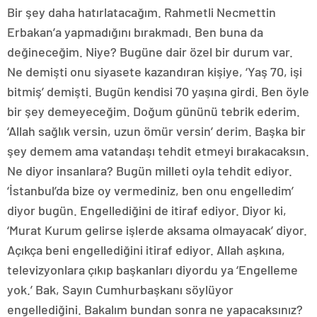
Bir şey daha hatırlatacağım. Rahmetli Necmettin
Erbakan’a yapmadığını bırakmadı. Ben buna da
değineceğim. Niye? Bugüne dair özel bir durum var.
Ne demişti onu siyasete kazandıran kişiye, ‘Yaş 70, işi
bitmiş’ demişti. Bugün kendisi 70 yaşına girdi. Ben öyle
bir şey demeyeceğim. Doğum gününü tebrik ederim.
‘Allah sağlık versin, uzun ömür versin’ derim. Başka bir
şey demem ama vatandaşı tehdit etmeyi bırakacaksın.
Ne diyor insanlara? Bugün milleti oyla tehdit ediyor.
‘İstanbul’da bize oy vermediniz, ben onu engelledim’
diyor bugün. Engellediğini de itiraf ediyor. Diyor ki,
‘Murat Kurum gelirse işlerde aksama olmayacak’ diyor.
Açıkça beni engellediğini itiraf ediyor. Allah aşkına,
televizyonlara çıkıp başkanları diyordu ya ‘Engelleme
yok.’ Bak, Sayın Cumhurbaşkanı söylüyor
engellediğini. Bakalım bundan sonra ne yapacaksınız?