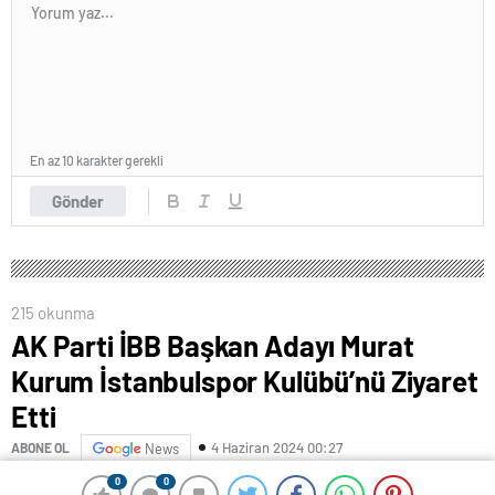
En az 10 karakter gerekli
Gönder
215 okunma
AK Parti İBB Başkan Adayı Murat
Kurum İstanbulspor Kulübü’nü Ziyaret
Etti
4 Haziran 2024 00:27
ABONE OL
News
0
0
0
0
AK Parti İBB Başkan Adayı Murat Kurum İstanbul spor