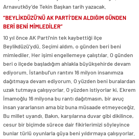
Arnavutköy’de Tekin Başkan tarih yazacak.
“BEYLİKDÜZÜ’NÜ AK PARTİ’DEN ALDIĞIM GÜNDEN
BERİ BENİ MİMLEDİLER”
10 yıl önce AK Parti’nin tek kaybettiği ilçe
Beylikdüzü’ydü. Seçimi aldım, o günden beri beni
mimlediler. Her işimi engellemeye çalıştılar. O günden
beri o ilçede başladığım ahlakla büyükşehirde devam
ediyorum. İstanbul’un rantını 16 milyon insanımıza
dağıtmaya devam ediyorum. O yüzden beni buralardan
uzak tutmaya çalışıyorlar. O yüzden istiyorlar ki, Ekrem
İmamoğlu 16 milyona bu rantı dağıtmasın, bir avuç
insan yararlansın ama biz buna müsaade etmeyeceğiz.
Bu millet uyandı. Bakın, karşılarına duvar gibi dikilince,
cesur bir biçimde sürece dair fikirlerimizi söyleyince
bunlar türlü oyunlarla güya beni yıldırmaya çalışıyorlar.