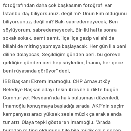
fotoğrafından daha çok başkasının fotoğrafı var
İstanbul’da; biliyorsunuz, değil mi? Onun kim olduğunu
biliyorsunuz, değil mi? Bak, sabredemeyecek. Ben
söylüyorum, sabredemeyecek. Bir-iki hafta sonra
sokak sokak, semt semt, ilçe ilçe gezip vallahi de
billahi de miting yapmaya başlayacak. Her gün illa beni
diline dolayacak. Seçildiğim günden beri, bu göreve
geldiğim günden beri hep söyledim. İnanın, her gece
beni rüyasında görüyor” dedi.
İBB Başkanı Ekrem İmamoğlu, CHP Arnavutköy
Belediye Başkan adayı Tekin Aras ile birlikte bugün
Cumhuriyet Meydanı’nda halk buluşması düzenledi.
İmamoğlu konuşmaya başladığı sırada, AKP’nin seçim
kampanyası aracı yüksek sesle müzik çalarak alanda
tur attı. Olaya tepki gösteren İmamoğlu, “Arada
buradan miting olduğunu bile bile müzik çalıp geçen