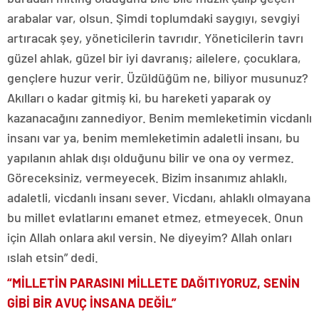
arabalar var, olsun. Şimdi toplumdaki saygıyı, sevgiyi
artıracak şey, yöneticilerin tavrıdır. Yöneticilerin tavrı
güzel ahlak, güzel bir iyi davranış; ailelere, çocuklara,
gençlere huzur verir. Üzüldüğüm ne, biliyor musunuz?
Akılları o kadar gitmiş ki, bu hareketi yaparak oy
kazanacağını zannediyor. Benim memleketimin vicdanlı
insanı var ya, benim memleketimin adaletli insanı, bu
yapılanın ahlak dışı olduğunu bilir ve ona oy vermez.
Göreceksiniz, vermeyecek. Bizim insanımız ahlaklı,
adaletli, vicdanlı insanı sever. Vicdanı, ahlaklı olmayana
bu millet evlatlarını emanet etmez, etmeyecek. Onun
için Allah onlara akıl versin. Ne diyeyim? Allah onları
ıslah etsin” dedi.
“MİLLETİN PARASINI MİLLETE DAĞITIYORUZ, SENİN
GİBİ BİR AVUÇ İNSANA DEĞİL”