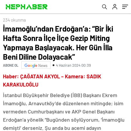
Başlayacak. Her Gün İlla Beni Diline
Dolayacak”
234 okunma
İmamoğlu’ndan Erdoğan’a: “Bir İki
Hafta Sonra İlçe İlçe Gezip Miting
Yapmaya Başlayacak. Her Gün İlla
Beni Diline Dolayacak”
4 Haziran 2024 00:39
ABONE OL
News
Haber: ÇAĞATAN AKYOL – Kamera: SADIK
KARAKULOĞLU
İstanbul Büyükşehir Belediye (İBB) Başkanı Ekrem
İmamoğlu, Arnavutköy’de düzenlenen mitingde; isim
vermeden Cumhurbaşkanı ve AKP Genel Başkanı
Erdoğan’a yönelik “Bugünden söylüyorum, ‘İmamoğlu
demişti’ derseniz. Şu anda bu acemi adayın