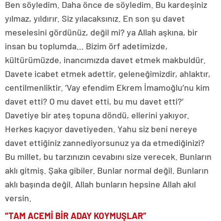
Ben söyledim. Daha önce de söyledim. Bu kardeşiniz
yılmaz, yıldırır. Siz yılacaksınız. En son şu davet
meselesini gördünüz, değil mi? ya Allah aşkına, bir
insan bu toplumda… Bizim örf adetimizde,
kültürümüzde, inancımızda davet etmek makbuldür.
Davete icabet etmek adettir, geleneğimizdir, ahlaktır,
centilmenliktir. ‘Vay efendim Ekrem İmamoğlu’nu kim
davet etti? O mu davet etti, bu mu davet etti?’
Davetiye bir ateş topuna döndü, ellerini yakıyor.
Herkes kaçıyor davetiyeden. Yahu siz beni nereye
davet ettiğiniz zannediyorsunuz ya da etmediğinizi?
Bu millet, bu tarzınızın cevabını size verecek. Bunların
aklı gitmiş. Şaka gibiler. Bunlar normal değil. Bunların
aklı başında değil. Allah bunların hepsine Allah akıl
versin.
“TAM ACEMİ BİR ADAY KOYMUŞLAR”