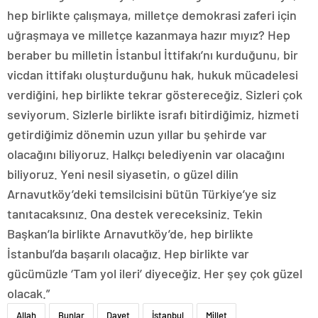
hep birlikte çalışmaya, milletçe demokrasi zaferi için
uğraşmaya ve milletçe kazanmaya hazır mıyız? Hep
beraber bu milletin İstanbul İttifakı’nı kurduğunu, bir
vicdan ittifakı oluşturduğunu hak, hukuk mücadelesi
verdiğini, hep birlikte tekrar göstereceğiz. Sizleri çok
seviyorum. Sizlerle birlikte israfı bitirdiğimiz, hizmeti
getirdiğimiz dönemin uzun yıllar bu şehirde var
olacağını biliyoruz. Halkçı belediyenin var olacağını
biliyoruz. Yeni nesil siyasetin, o güzel dilin
Arnavutköy’deki temsilcisini bütün Türkiye’ye siz
tanıtacaksınız. Ona destek vereceksiniz. Tekin
Başkan’la birlikte Arnavutköy’de, hep birlikte
İstanbul’da başarılı olacağız. Hep birlikte var
gücümüzle ‘Tam yol ileri’ diyeceğiz. Her şey çok güzel
olacak.”
Allah
Bunlar
Davet
İstanbul
Millet