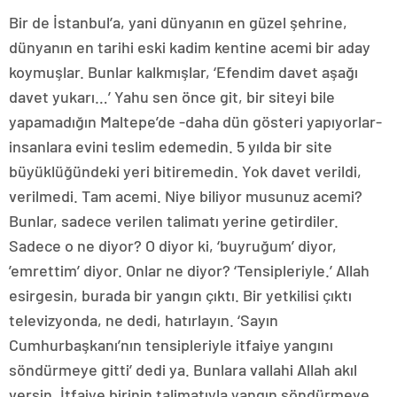
Bir de İstanbul’a, yani dünyanın en güzel şehrine,
dünyanın en tarihi eski kadim kentine acemi bir aday
koymuşlar. Bunlar kalkmışlar, ‘Efendim davet aşağı
davet yukarı…’ Yahu sen önce git, bir siteyi bile
yapamadığın Maltepe’de -daha dün gösteri yapıyorlar-
insanlara evini teslim edemedin. 5 yılda bir site
büyüklüğündeki yeri bitiremedin. Yok davet verildi,
verilmedi. Tam acemi. Niye biliyor musunuz acemi?
Bunlar, sadece verilen talimatı yerine getirdiler.
Sadece o ne diyor? O diyor ki, ‘buyruğum’ diyor,
’emrettim’ diyor. Onlar ne diyor? ‘Tensipleriyle.’ Allah
esirgesin, burada bir yangın çıktı. Bir yetkilisi çıktı
televizyonda, ne dedi, hatırlayın. ‘Sayın
Cumhurbaşkanı’nın tensipleriyle itfaiye yangını
söndürmeye gitti’ dedi ya. Bunlara vallahi Allah akıl
versin. İtfaiye birinin talimatıyla yangın söndürmeye