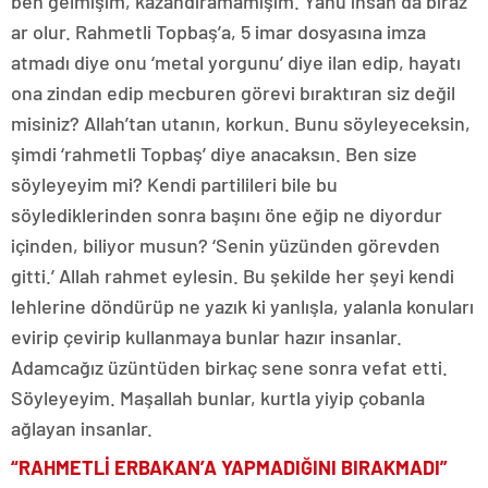
ben gelmişim, kazandıramamışım. Yahu insan da biraz
ar olur. Rahmetli Topbaş’a, 5 imar dosyasına imza
atmadı diye onu ‘metal yorgunu’ diye ilan edip, hayatı
ona zindan edip mecburen görevi bıraktıran siz değil
misiniz? Allah’tan utanın, korkun. Bunu söyleyeceksin,
şimdi ‘rahmetli Topbaş’ diye anacaksın. Ben size
söyleyeyim mi? Kendi partilileri bile bu
söylediklerinden sonra başını öne eğip ne diyordur
içinden, biliyor musun? ‘Senin yüzünden görevden
gitti.’ Allah rahmet eylesin. Bu şekilde her şeyi kendi
lehlerine döndürüp ne yazık ki yanlışla, yalanla konuları
evirip çevirip kullanmaya bunlar hazır insanlar.
Adamcağız üzüntüden birkaç sene sonra vefat etti.
Söyleyeyim. Maşallah bunlar, kurtla yiyip çobanla
ağlayan insanlar.
“RAHMETLİ ERBAKAN’A YAPMADIĞINI BIRAKMADI”