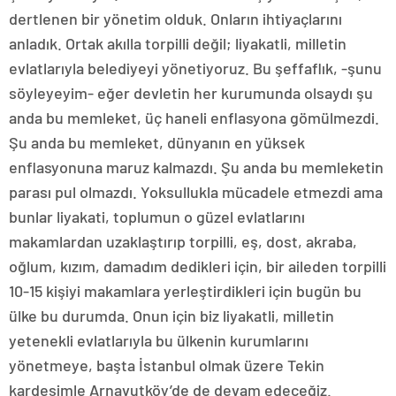
dertlenen bir yönetim olduk. Onların ihtiyaçlarını
anladık. Ortak akılla torpilli değil; liyakatli, milletin
evlatlarıyla belediyeyi yönetiyoruz. Bu şeffaflık, -şunu
söyleyeyim- eğer devletin her kurumunda olsaydı şu
anda bu memleket, üç haneli enflasyona gömülmezdi.
Şu anda bu memleket, dünyanın en yüksek
enflasyonuna maruz kalmazdı. Şu anda bu memleketin
parası pul olmazdı. Yoksullukla mücadele etmezdi ama
bunlar liyakati, toplumun o güzel evlatlarını
makamlardan uzaklaştırıp torpilli, eş, dost, akraba,
oğlum, kızım, damadım dedikleri için, bir aileden torpilli
10-15 kişiyi makamlara yerleştirdikleri için bugün bu
ülke bu durumda. Onun için biz liyakatli, milletin
yetenekli evlatlarıyla bu ülkenin kurumlarını
yönetmeye, başta İstanbul olmak üzere Tekin
kardeşimle Arnavutköy’de de devam edeceğiz.