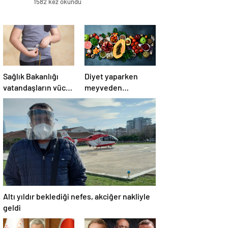
1582 kez okundu
Sağlık Bakanlığı
Diyet yaparken
vatandaşların vücut
meyveden
kitle indeksini
kaçmanıza gerek
ölçecek
yok! Kilo verme
sürecine yardım
eden 10 meyve!
Altı yıldır beklediği nefes, akciğer nakliyle
geldi