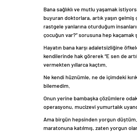
Bana sağlıklı ve mutlu yaşamak istiyo
buyuran doktorlara, artık yaşın gelmiş 
rastgele yanlarına oturduğum insanların
çocuğun var?” sorusuna hep kaçamak ş
Hayatın bana karşı adaletsizliğine öfkel
kendilerinde hak görerek “E sen de artı
vermekten yıllarca kaçtım.
Ne kendi hüznümle, ne de içimdeki kı
bilemedim.
Onun yerine bambaşka çözümlere odakla
operasyonu, mucizevi yumurtalık uya
Ama birgün hepsinden yorgun düştüm.
maratonuna katılmış, zaten yorgun olan