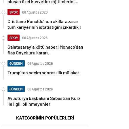
oluşan özel kuvvetler eğitimlerini
başlattı.
SPOR
06 Ağustos 2026
Cristiano Ronaldo’nun akıllara zarar
tüm kariyerinin istatistiğini çıkardık !
SPOR
06 Ağustos 2026
Galatasaray’a kötü haber! Monaco’dan
flaş Onyekuru kararı.
GÜNDEM
06 Ağustos 2026
Trump’tan seçim sonrası ilk mülakat
GÜNDEM
06 Ağustos 2026
Avusturya başbakanı Sebastian Kurz
ile ilgili bilinmeyenler
KATEGORİNİN POPÜLERLERİ