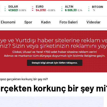
DOLAR
EURO
ALTIN
BITCOIN
47,6021
54,9781
6.505,33
%
0.06%
-0.08%
0,14
Ekonomi
Spor
Kadın
Foto Galeri
Videolar
poz gerçekten korkunç bir şey mi?
çekten korkunç bir şey mi