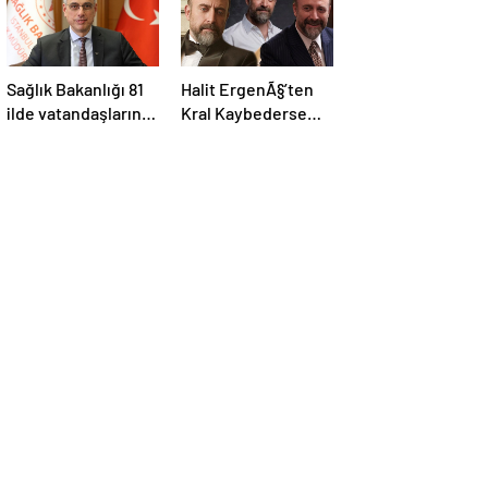
Sağlık Bakanlığı 81
Halit ErgenÃ§’ten
ilde vatandaşların
Kral Kaybederse
vücut kitle
itirafÄ±: Kenan
indeksini ölçecek
Baran farklÄ± bir
insan