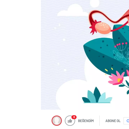
0
BEĞENDİM
ABONE OL