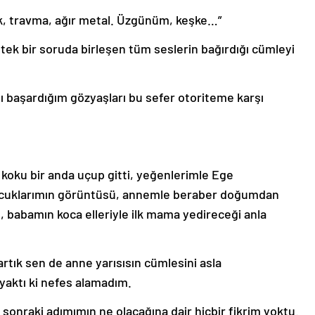
ik, travma, ağır metal. Üzgünüm, keşke…”
tek bir soruda birleşen tüm seslerin bağırdığı cümleyi
ı başardığım gözyaşları bu sefer otoriteme karşı
 koku bir anda uçup gitti, yeğenlerimle Ege
ocuklarımın görüntüsü, annemle beraber doğumdan
n, babamın koca elleriyle ilk mama yedireceği anla
artık sen de anne yarısısın cümlesini asla
aktı ki nefes alamadım.
r sonraki adımımın ne olacağına dair hiçbir fikrim yoktu.