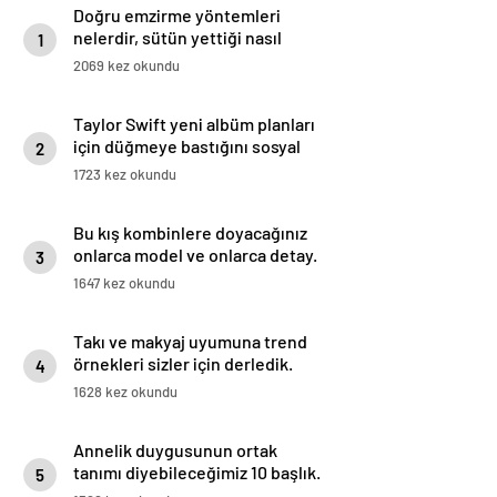
Doğru emzirme yöntemleri
nelerdir, sütün yettiği nasıl
1
anlaşılır?
2069 kez okundu
Taylor Swift yeni albüm planları
için düğmeye bastığını sosyal
2
medyadan duyurdu!
1723 kez okundu
Bu kış kombinlere doyacağınız
onlarca model ve onlarca detay.
3
1647 kez okundu
Takı ve makyaj uyumuna trend
örnekleri sizler için derledik.
4
1628 kez okundu
Annelik duygusunun ortak
tanımı diyebileceğimiz 10 başlık.
5