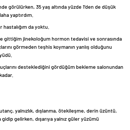
de görülürken, 35 yaş altında yüzde 1’den de düşük
daha yaptırdım.
r hastalığım da yoktu.
le gittiğim jinekoloğum hormon tedavisi ve sonrasında
çlarını görmeden teşhis koymanın yanlış olduğunu
üyüdü.
nuçlarını desteklediğini gördüğüm bekleme salonundan
kadar.
 utanç, yalnızlık, dışlanma, ötekileşme, derin üzüntü,
a gidip gelirken, dışarıya yalnız güler yüzümü