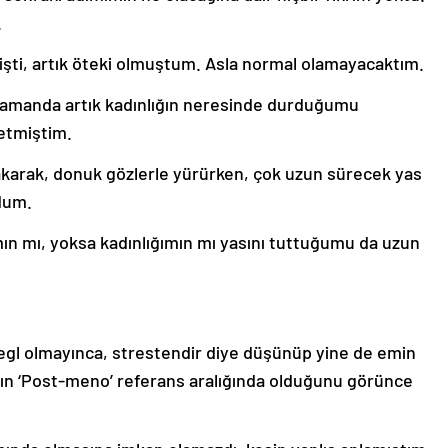
.
işti, artık öteki olmuştum. Asla normal olamayacaktım.
ı zamanda artık kadınlığın neresinde durduğumu
etmiştim.
karak, donuk gözlerle yürürken, çok uzun sürecek yas
dum.
ın mı, yoksa kadınlığımın mı yasını tuttuğumu da uzun
y regl olmayınca, strestendir diye düşünüp yine de emin
arın ‘Post-meno’ referans aralığında olduğunu görünce