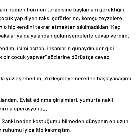
rsam hemen hormon terapisine başlamam gerektiğini
çocuk yap diyen taksi şoförlerine, komşu teyzelere,
 o hiç kendini tekrar etmekten sıkılmadıkları “Kaç
akalar ya da yalandan gülümsemelerle cevap verdim.
endim, içimi acıtan, insanların günaydın der gibi
k bir çocuk yapıver” sözlerine dürüstçe cevap
rıkla yüzleşemedim. Yüzleşmeye nereden başlayacağımı
ndım. Evlat edinme girişimleri, yumurta nakli
ndırma operasyonu…
 Sanki neden koştuğumu bilmeden dünyanın en uzun
 ruhumu iyice itip kakmıştım.