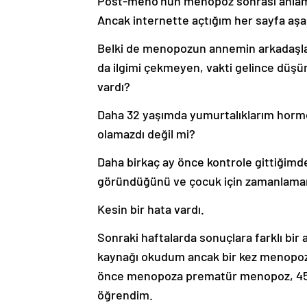
Post-meno’nun menopoz sonrası anlamı
Ancak internette açtığım her sayfa aşağ
Belki de menopozun annemin arkadaşları
da ilgimi çekmeyen, vakti gelince düşü
vardı?
Daha 32 yaşımda yumurtalıklarım horm
olamazdı değil mi?
Daha birkaç ay önce kontrole gittiğimde
göründüğünü ve çocuk için zamanlaman
Kesin bir hata vardı.
Sonraki haftalarda sonuçlara farklı bir
kaynağı okudum ancak bir kez menopoza
önce menopoza prematür menopoz, 45 
öğrendim.