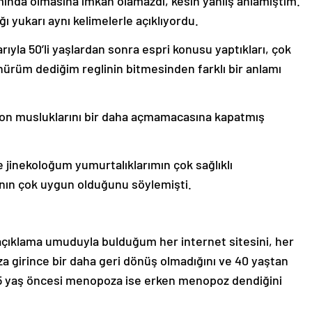
nda olmasına imkan olamazdı, kesin yanlış anlamıştım.
ı yukarı aynı kelimelerle açıklıyordu.
yla 50’li yaşlardan sonra espri konusu yaptıkları, çok
nürüm dediğim reglinin bitmesinden farklı bir anlamı
on musluklarını bir daha açmamacasına kapatmış
 jinekoloğum yumurtalıklarımın çok sağlıklı
ın çok uygun olduğunu söylemişti.
 açıklama umuduyla bulduğum her internet sitesini, her
 girince bir daha geri dönüş olmadığını ve 40 yaştan
yaş öncesi menopoza ise erken menopoz dendiğini