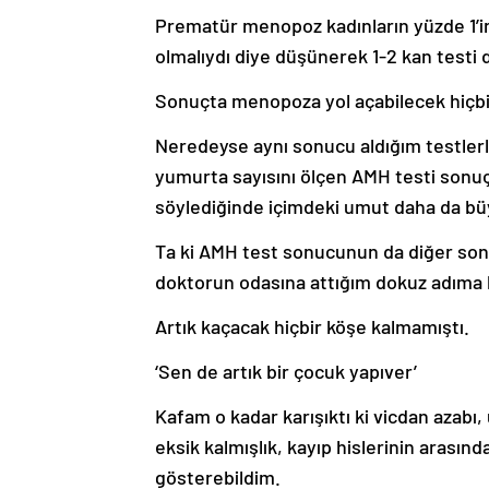
Prematür menopoz kadınların yüzde 1’in
olmalıydı diye düşünerek 1-2 kan testi 
Sonuçta menopoza yol açabilecek hiçbi
Neredeyse aynı sonucu aldığım testler
yumurta sayısını ölçen AMH testi sonu
söylediğinde içimdeki umut daha da b
Ta ki AMH test sonucunun da diğer so
doktorun odasına attığım dokuz adıma 
Artık kaçacak hiçbir köşe kalmamıştı.
‘Sen de artık bir çocuk yapıver’
Kafam o kadar karışıktı ki vicdan azabı,
eksik kalmışlık, kayıp hislerinin arasınd
gösterebildim.