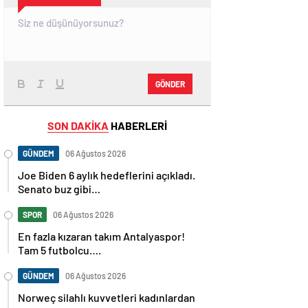
GÖNDER
SON DAKİKA
HABERLERİ
GÜNDEM
06 Ağustos 2026
Joe Biden 6 aylık hedeflerini açıkladı.
Senato buz gibi…
SPOR
06 Ağustos 2026
En fazla kızaran takım Antalyaspor!
Tam 5 futbolcu….
GÜNDEM
06 Ağustos 2026
Norweç silahlı kuvvetleri kadınlardan