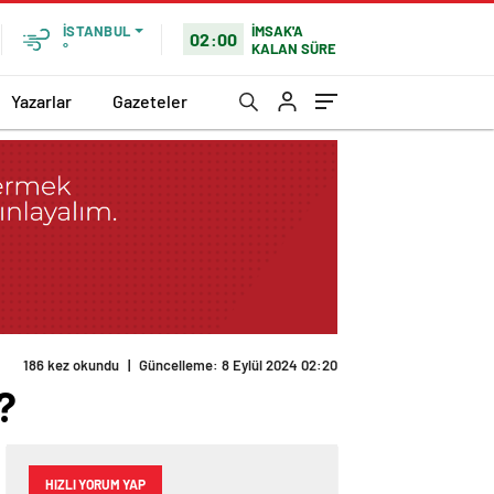
İMSAK'A
İSTANBUL
02:00
KALAN SÜRE
°
Yazarlar
Gazeteler
186 kez okundu
|
Güncelleme: 8 Eylül 2024 02:20
?
HIZLI YORUM YAP