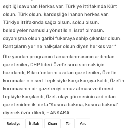
eşitliği savunan Herkes var. Türkiye ittifakında Kürt
olsun, Türk olsun, kardeşliğe inanan herkes var.
Türkiye ittifakında sağcı olsun, solcu olsun,
belediyeler namuslu yönetilsin, israf olmasın,
dayanışma olsun garibi fukaraya sahip çıkanlar olsun.
Rantçıların yerine halkçılar olsun diyen herkes var.”
Öte yandan programın tamamlanmasının ardından
gazeteciler, CHP lideri Özel’e soru sormak için
hazırlandı. Mikrofonlarını uzatan gazeteciler, Özel’in
korumalarının sert tepkisiyle karşı karşıya kaldı. Özel’in
korumasının bir gazeteciyi omuz atması ve itmesi
tepkiyle karşılandı. Özel, olayı görmesinin ardından
gazeteciden iki defa “Kusura bakma, kusura bakma”
diyerek özür diledi. – ANKARA
Belediye
İttifak
Olsun
Tür
Var.