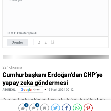
En az 10 karakter gerekli
Gönder
224 okunma
Cumhurbaşkanı Erdoğan’dan CHP’ye
yapay zeka göndermesi
16 Mart 2024 00:12
ABONE OL
News
Cumhurbaşkanı Recep Tayyip Erdoğan, Rize’den tüm
Türkiye’deki seçmenlere seslenerek “Belediye başkanı
0
0
0
0