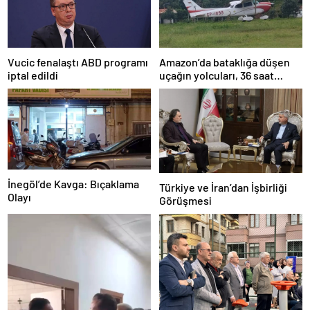
Amazon’da bataklığa düşen
Vucic fenalaştı ABD programı
uçağın yolcuları, 36 saat
iptal edildi
kurtarılmayı bekledi
İnegöl’de Kavga: Bıçaklama
Türkiye ve İran’dan İşbirliği
Olayı
Görüşmesi