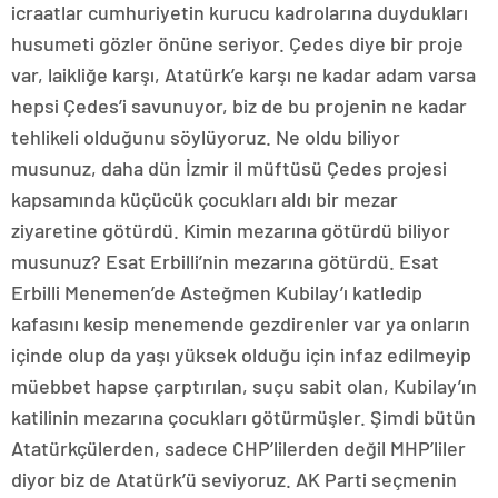
icraatlar cumhuriyetin kurucu kadrolarına duydukları
husumeti gözler önüne seriyor. Çedes diye bir proje
var, laikliğe karşı, Atatürk’e karşı ne kadar adam varsa
hepsi Çedes’i savunuyor, biz de bu projenin ne kadar
tehlikeli olduğunu söylüyoruz. Ne oldu biliyor
musunuz, daha dün İzmir il müftüsü Çedes projesi
kapsamında küçücük çocukları aldı bir mezar
ziyaretine götürdü. Kimin mezarına götürdü biliyor
musunuz? Esat Erbilli’nin mezarına götürdü. Esat
Erbilli Menemen’de Asteğmen Kubilay’ı katledip
kafasını kesip menemende gezdirenler var ya onların
içinde olup da yaşı yüksek olduğu için infaz edilmeyip
müebbet hapse çarptırılan, suçu sabit olan, Kubilay’ın
katilinin mezarına çocukları götürmüşler. Şimdi bütün
Atatürkçülerden, sadece CHP’lilerden değil MHP’liler
diyor biz de Atatürk’ü seviyoruz. AK Parti seçmenin