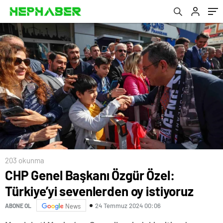
yolcuya çıkartıyoruz
203 okunma
CHP Genel Başkanı Özgür Özel:
Türkiye’yi sevenlerden oy istiyoruz
24 Temmuz 2024 00:06
ABONE OL
News