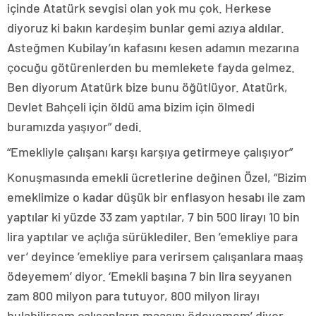
içinde Atatürk sevgisi olan yok mu çok. Herkese
diyoruz ki bakın kardeşim bunlar gemi azıya aldılar.
Asteğmen Kubilay’ın kafasını kesen adamın mezarına
çocuğu götürenlerden bu memlekete fayda gelmez.
Ben diyorum Atatürk bize bunu öğütlüyor. Atatürk,
Devlet Bahçeli için öldü ama bizim için ölmedi
buramızda yaşıyor” dedi.
“Emekliyle çalışanı karşı karşıya getirmeye çalışıyor”
Konuşmasında emekli ücretlerine değinen Özel, “Bizim
emeklimize o kadar düşük bir enflasyon hesabı ile zam
yaptılar ki yüzde 33 zam yaptılar, 7 bin 500 lirayı 10 bin
lira yaptılar ve açlığa sürüklediler. Ben ’emekliye para
ver’ deyince ’emekliye para verirsem çalışanlara maaş
ödeyemem’ diyor. ‘Emekli başına 7 bin lira seyyanen
zam 800 milyon para tutuyor, 800 milyon lirayı
bulabilirsem çalışanların maaşını ödeyemem’ diyor.