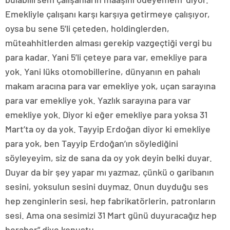
Emekliyle çalışanı karşı karşıya getirmeye çalışıyor,
oysa bu sene 5’li çeteden, holdinglerden,
müteahhitlerden alması gerekip vazgeçtiği vergi bu
para kadar. Yani 5’li çeteye para var, emekliye para
yok. Yani lüks otomobillerine, dünyanın en pahalı
makam aracına para var emekliye yok, uçan sarayına
para var emekliye yok. Yazlık sarayına para var
emekliye yok. Diyor ki eğer emekliye para yoksa 31
Mart’ta oy da yok. Tayyip Erdoğan diyor ki emekliye
para yok, ben Tayyip Erdoğan’ın söylediğini
söyleyeyim, siz de sana da oy yok deyin belki duyar.
Duyar da bir şey yapar mı yazmaz, çünkü o garibanın
sesini, yoksulun sesini duymaz. Onun duyduğu ses
hep zenginlerin sesi, hep fabrikatörlerin, patronların
sesi. Ama ona sesimizi 31 Mart günü duyuracağız hep
beraber” diye konuştu.