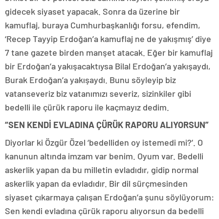
gidecek siyaset yapacak. Sonra da üzerine bir
kamuflaj, buraya Cumhurbaşkanlığı forsu, efendim,
‘Recep Tayyip Erdoğan’a kamuflaj ne de yakışmış’ diye
7 tane gazete birden manşet atacak. Eğer bir kamuflaj
bir Erdoğan’a yakışacaktıysa Bilal Erdoğan’a yakışaydı,
Burak Erdoğan’a yakışaydı. Bunu söyleyip biz
vatanseveriz biz vatanımızı severiz, sizinkiler gibi
bedelli ile çürük raporu ile kaçmayız dedim.
“SEN KENDİ EVLADINA ÇÜRÜK RAPORU ALIYORSUN”
Diyorlar ki Özgür Özel ‘bedelliden oy istemedi mi?’. O
kanunun altında imzam var benim. Oyum var. Bedelli
askerlik yapan da bu milletin evladıdır, gidip normal
askerlik yapan da evladıdır. Bir dil sürçmesinden
siyaset çıkarmaya çalışan Erdoğan’a şunu söylüyorum:
Sen kendi evladına çürük raporu alıyorsun da bedelli