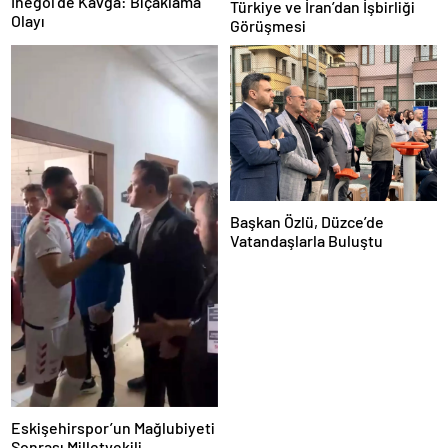
İnegöl’de Kavga: Bıçaklama
Türkiye ve İran’dan İşbirliği
Olayı
Görüşmesi
Başkan Özlü, Düzce’de
Vatandaşlarla Buluştu
Eskişehirspor’un Mağlubiyeti
Sonrası Milletvekili