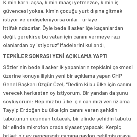
Kimin karnı açsa, kimin maaşı yetmezse, kimin iş
güvencesi yoksa, kimin çocuğu yurt dışına gitmek
istiyor ve endişeleniyorsa onlar Türkiye
ittifakındadırlar. Öyle bedelli askerliğe kaçanlardan
değil, gerekirse bu vatan için canını vermeye razı
olanlardan oy istiyoruz” ifadelerini kullandı.
TEPKİLER SONRASI YENİ AÇIKLAMA YAPTI
Sözlerinin bedelli askerlik yapanların tepkisini çekmesi
üzerine konuya ilişkin yeni bir açıklama yapan CHP
Genel Başkanı Özgür Özel, “Dedim ki bu ülke için canını
verecek herkesten oy istiyorum. Bir yandan da şunu
söylüyorum: Hepimiz bu ülke için canımızı veririz ama
Tayyip Erdoğan bu ülke için canını veren şehidin
tabutunun ucundan tutacak, bir elinde şehidin tabutu
bir elinde mikrofon orada siyaset yapacak. Kerpiç
briket bir ev penceresiz camına naylon çekilmiş oraya