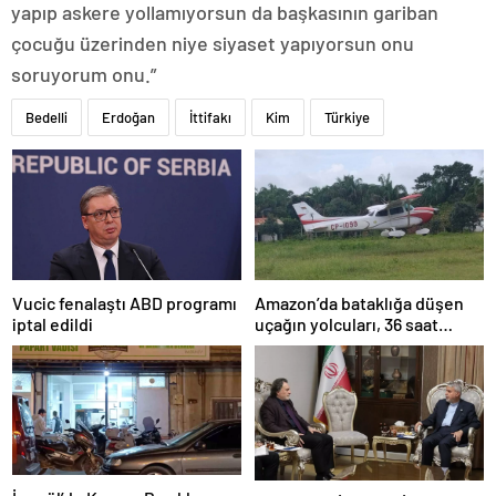
yapıp askere yollamıyorsun da başkasının gariban
çocuğu üzerinden niye siyaset yapıyorsun onu
soruyorum onu.”
Bedelli
Erdoğan
İttifakı
Kim
Türkiye
Amazon’da bataklığa düşen
Vucic fenalaştı ABD programı
uçağın yolcuları, 36 saat
iptal edildi
kurtarılmayı bekledi