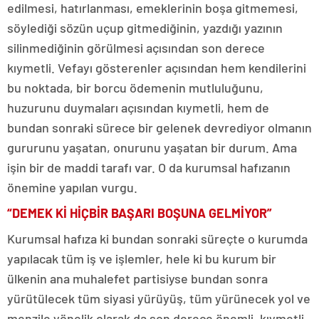
edilmesi, hatırlanması, emeklerinin boşa gitmemesi,
söylediği sözün uçup gitmediğinin, yazdığı yazının
silinmediğinin görülmesi açısından son derece
kıymetli. Vefayı gösterenler açısından hem kendilerini
bu noktada, bir borcu ödemenin mutluluğunu,
huzurunu duymaları açısından kıymetli, hem de
bundan sonraki sürece bir gelenek devrediyor olmanın
gururunu yaşatan, onurunu yaşatan bir durum. Ama
işin bir de maddi tarafı var. O da kurumsal hafızanın
önemine yapılan vurgu.
“DEMEK Kİ HİÇBİR BAŞARI BOŞUNA GELMİYOR”
Kurumsal hafıza ki bundan sonraki süreçte o kurumda
yapılacak tüm iş ve işlemler, hele ki bu kurum bir
ülkenin ana muhalefet partisiyse bundan sonra
yürütülecek tüm siyasi yürüyüş, tüm yürünecek yol ve
menzile yönelik olarak da son derece önemli, kıymetli