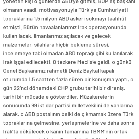
yöneten kişi o günlerde ABD’ye gitmiş, BOP eş başkanı
olmanın vaadi, motivasyonuyla Türkiye Cumhuriyeti
topraklarına 1,5 milyon ABD askeri sokmayı taahhüt
etmişti. Bütün havaalanlarımız Irak operasyonunda
kullanılacak, limanlarımız açılacak ve gelecek
malzemeler, silahlara hiçbir bekleme süresi,
incelemeye tabi olmadan ABD toprağı gibi kullanılarak
Irak işgal edilecekti. O tezkere Meclis’e geldi, o günkü
Genel Başkanımız rahmetli Deniz Baykal kapalı
oturumda 1,5 saatten fazla süren bir konuşma yaptı, o
gün 22’nci dönemdeki CHP grubu tarihi bir direniş,
tarihi bir mücadele gösterdiler. Müzakerelerin
sonucunda 99 iktidar partisi milletvekilini de yanlarına
alarak, o ABD postalının belki de çıkmamak üzere Türk
topraklarına gelmesine, yerleşmelerine ve daha sonra
Irak’ta dökülecek o kanın tamamına TBMM’nin ortak