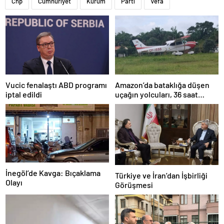
Chp
Cumhuriyet
Kurum
Parti
Vefa
Amazon’da bataklığa düşen
Vucic fenalaştı ABD programı
uçağın yolcuları, 36 saat
iptal edildi
kurtarılmayı bekledi
İnegöl’de Kavga: Bıçaklama
Türkiye ve İran’dan İşbirliği
Olayı
Görüşmesi