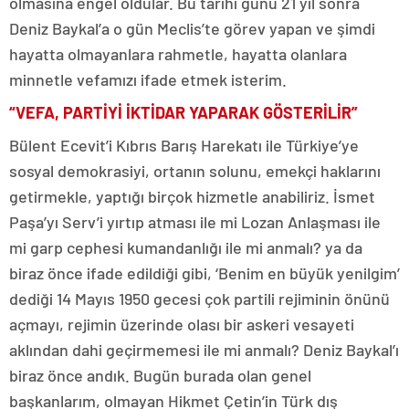
olmasına engel oldular. Bu tarihi günü 21 yıl sonra
Deniz Baykal’a o gün Meclis’te görev yapan ve şimdi
hayatta olmayanlara rahmetle, hayatta olanlara
minnetle vefamızı ifade etmek isterim.
“VEFA, PARTİYİ İKTİDAR YAPARAK GÖSTERİLİR”
Bülent Ecevit’i Kıbrıs Barış Harekatı ile Türkiye’ye
sosyal demokrasiyi, ortanın solunu, emekçi haklarını
getirmekle, yaptığı birçok hizmetle anabiliriz. İsmet
Paşa’yı Serv’i yırtıp atması ile mi Lozan Anlaşması ile
mi garp cephesi kumandanlığı ile mi anmalı? ya da
biraz önce ifade edildiği gibi, ‘Benim en büyük yenilgim’
dediği 14 Mayıs 1950 gecesi çok partili rejiminin önünü
açmayı, rejimin üzerinde olası bir askeri vesayeti
aklından dahi geçirmemesi ile mi anmalı? Deniz Baykal’ı
biraz önce andık. Bugün burada olan genel
başkanlarım, olmayan Hikmet Çetin’in Türk dış