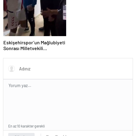
Eskişehirspor’un Mağlubiyeti
Sonrası Milletvekili
Hatipoğlu’ndan Destek
En az 10 karakter gerekli