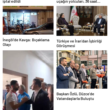
uçağın yolcuları, 36 saat
iptal edildi
kurtarılmayı bekledi
İnegöl’de Kavga: Bıçaklama
Türkiye ve İran’dan İşbirliği
Olayı
Görüşmesi
Başkan Özlü, Düzce’de
Vatandaşlarla Buluştu