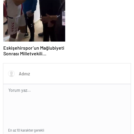
Eskişehirspor’un Mağlubiyeti
Sonrası Milletvekili
Hatipoğlu’ndan Destek
En az 10 karakter gerekli