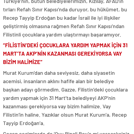
Türkiye’nin, bütün belediyelerimizin, Kızılay, AFAD’ın
tırları Refah Sınır Kapısı’nda duruyor, bu hükümet, bu
Recep Tayyip Erdoğan bu kadar İsrail ile iyi ilişkiler
geliştirmiş olmasına rağmen Refah Sınır Kapısı’ndan
Filistinli çocuklara yardım ulaştırmayı başaramıyor.
“FİLİSTİN’DEKİ ÇOCUKLARA YARDIM YAPMAK İÇİN 31
MART’TA AKP’NİN KAZANMASI GEREKİYORSA VAY
BİZİM HALİMİZE”
Murat Kurum’dan daha seviyesiz, daha siyasetin
acemisi, insanların aklını hafife alan bir belediye
başkan adayı görmedim. Gazze, Filistin’deki çocuklara
yardım yapmak için 31 Mart’ta belediyeyi AKP’nin
kazanması gerekiyorsa vay bizim halimize. Vay
Filistin’in haline. Yazıklar olsun Murat Kurum’a, Recep
Tayyip Erdoğan’a.
Geçen seçimlerde de ‘Oyu Binali Bey’e mi vereceksiniz,