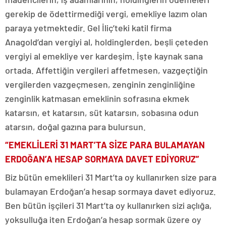
gerekip de ödettirmediği vergi, emekliye lazım olan
paraya yetmektedir. Gel İliç’teki katil firma
Anagold’dan vergiyi al, holdinglerden, beşli çeteden
vergiyi al emekliye ver kardeşim. İşte kaynak sana
ortada. Affettiğin vergileri affetmesen, vazgeçtiğin
vergilerden vazgeçmesen, zenginin zenginliğine
zenginlik katmasan emeklinin sofrasına ekmek
katarsın, et katarsın, süt katarsın, sobasına odun
atarsın, doğal gazına para bulursun.
“EMEKLİLERİ 31 MART’TA SİZE PARA BULAMAYAN
ERDOĞAN’A HESAP SORMAYA DAVET EDİYORUZ”
Biz bütün emeklileri 31 Mart’ta oy kullanırken size para
bulamayan Erdoğan’a hesap sormaya davet ediyoruz.
Ben bütün işçileri 31 Mart’ta oy kullanırken sizi açlığa,
yoksulluğa iten Erdoğan’a hesap sormak üzere oy