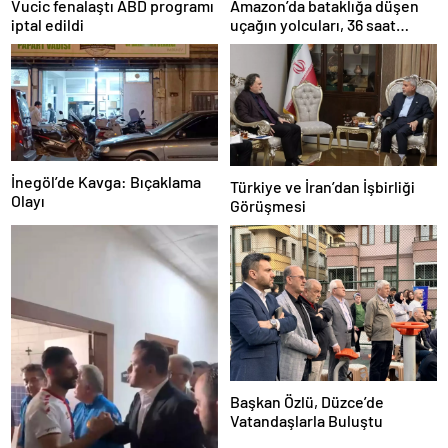
Amazon’da bataklığa düşen
Vucic fenalaştı ABD programı
uçağın yolcuları, 36 saat
iptal edildi
kurtarılmayı bekledi
İnegöl’de Kavga: Bıçaklama
Türkiye ve İran’dan İşbirliği
Olayı
Görüşmesi
Başkan Özlü, Düzce’de
Vatandaşlarla Buluştu