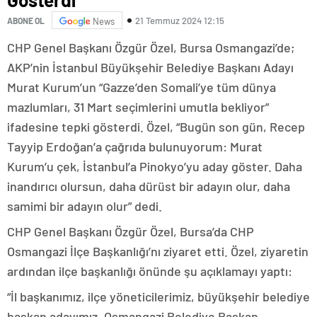
21 Temmuz 2024 12:15
ABONE OL
News
CHP Genel Başkanı Özgür Özel, Bursa Osmangazi’de;
AKP’nin İstanbul Büyükşehir Belediye Başkanı Adayı
Murat Kurum’un “Gazze’den Somali’ye tüm dünya
mazlumları, 31 Mart seçimlerini umutla bekliyor”
ifadesine tepki gösterdi. Özel, “Bugün son gün, Recep
Tayyip Erdoğan’a çağrıda bulunuyorum: Murat
Kurum’u çek, İstanbul’a Pinokyo’yu aday göster. Daha
inandırıcı olursun, daha dürüst bir adayın olur, daha
samimi bir adayın olur” dedi.
CHP Genel Başkanı Özgür Özel, Bursa’da CHP
Osmangazi İlçe Başkanlığı’nı ziyaret etti. Özel, ziyaretin
ardından ilçe başkanlığı önünde şu açıklamayı yaptı:
“İl başkanımız, ilçe yöneticilerimiz, büyükşehir belediye
başkan adayımız, Osmangazi Belediye Başkan