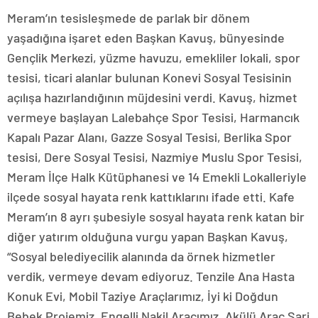
Meram’ın tesisleşmede de parlak bir dönem
yaşadığına işaret eden Başkan Kavuş, bünyesinde
Gençlik Merkezi, yüzme havuzu, emekliler lokali, spor
tesisi, ticari alanlar bulunan Konevi Sosyal Tesisinin
açılışa hazırlandığının müjdesini verdi. Kavuş, hizmet
vermeye başlayan Lalebahçe Spor Tesisi, Harmancık
Kapalı Pazar Alanı, Gazze Sosyal Tesisi, Berlika Spor
tesisi, Dere Sosyal Tesisi, Nazmiye Muslu Spor Tesisi,
Meram İlçe Halk Kütüphanesi ve 14 Emekli Lokalleriyle
ilçede sosyal hayata renk kattıklarını ifade etti. Kafe
Meram’ın 8 ayrı şubesiyle sosyal hayata renk katan bir
diğer yatırım olduğuna vurgu yapan Başkan Kavuş,
“Sosyal belediyecilik alanında da örnek hizmetler
verdik, vermeye devam ediyoruz. Tenzile Ana Hasta
Konuk Evi, Mobil Taziye Araçlarımız, İyi ki Doğdun
Bebek Projemiz, Engelli Nakil Aracımız, Akülü Araç Şarj