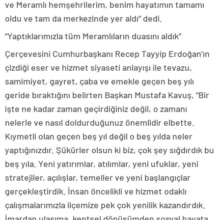
ve Meramlı hemşehrilerim, benim hayatımın tamamı
oldu ve tam da merkezinde yer aldı” dedi.
“Yaptıklarımızla tüm Meramlıların duasını aldık”
Çerçevesini Cumhurbaşkanı Recep Tayyip Erdoğan’ın
çizdiği eser ve hizmet siyaseti anlayışı ile tevazu,
samimiyet, gayret, çaba ve emekle geçen beş yılı
geride bıraktığını belirten Başkan Mustafa Kavuş, “Bir
işte ne kadar zaman geçirdiğiniz değil, o zamanı
nelerle ve nasıl doldurduğunuz önemlidir elbette.
Kıymetli olan geçen beş yıl değil o beş yılda neler
yaptığınızdır. Şükürler olsun ki biz, çok şey sığdırdık bu
beş yıla. Yeni yatırımlar, atılımlar, yeni ufuklar, yeni
stratejiler, açılışlar, temeller ve yeni başlangıçlar
gerçekleştirdik. İnsan öncelikli ve hizmet odaklı
çalışmalarımızla ilçemize pek çok yenilik kazandırdık.
İmardan ulaşıma, kentsel dönüşümden sosyal hayata