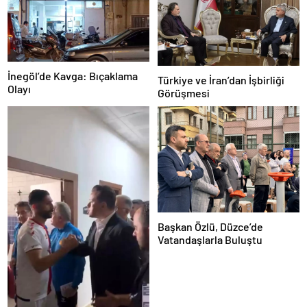
İnegöl’de Kavga: Bıçaklama
Türkiye ve İran’dan İşbirliği
Olayı
Görüşmesi
Başkan Özlü, Düzce’de
Vatandaşlarla Buluştu