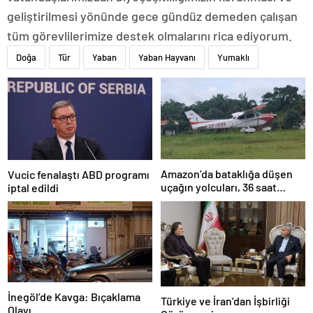
geliştirilmesi yönünde gece gündüz demeden çalışan
tüm görevlilerimize destek olmalarını rica ediyorum.
Doğa
Tür
Yaban
Yaban Hayvanı
Yumaklı
Amazon’da bataklığa düşen
Vucic fenalaştı ABD programı
uçağın yolcuları, 36 saat
iptal edildi
kurtarılmayı bekledi
İnegöl’de Kavga: Bıçaklama
Türkiye ve İran’dan İşbirliği
Olayı