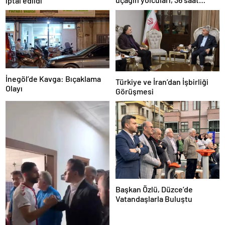
iptal edildi
kurtarılmayı bekledi
İnegöl’de Kavga: Bıçaklama
Türkiye ve İran’dan İşbirliği
Olayı
Görüşmesi
Başkan Özlü, Düzce’de
Vatandaşlarla Buluştu