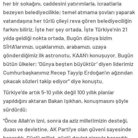
her bir sokağını, caddesini yatırımlarla, icraatlarla
bezeyen belediyecilikle; temel atmama şovları yaparak
vatandaşına her türlü çileyi reva gören belediyeciliğin
farkını biliriz. İşte her şey ortada. İşte Türkiye’nin 21
yılda geldiği nokta ortada. Bugün dünya bizim
SİHA’larımızı, uçaklarımızı, arabamızı, uzaya
gönderdiğimiz ilk astronotu, KAAN’ı konuşuyor. Bugün
bütün ülkeler; ‘Dünya beşten büyüktür’ diyen liderimiz
Cumhurbaşkanımız Recep Tayyip Erdoğan’ın ağzından
çıkacak sözleri takip ediyor” diye konuştu.
Türkiye’de artık 5-10 yıllık değil 100 yıllık planlar
yapıldığını aktaran Bakan Işıkhan, konuşmasını şöyle
sürdürdü:
“Önce Allah’ın izni, sonra da aziz milletimizin desteği,
duası ve devletine, AK Parti’ye olan güveni sayesinde
başardık. Güçlü millet, güçlü devlet şiarıyla başardık.