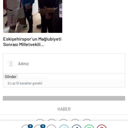
Eskişehirspor’un Mağlubiyeti
Sonrası Milletvekili
Hatipoğlu’ndan Destek
Gönder
En az 10 karakter gerekli
HABER
0
0