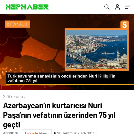
226 okunma
Azerbaycan’ın kurtarıcısı Nuri
Paşa’nın vefatının üzerinden 75 yıl
geçti
20 Temmuz 2024 00:36
ABONE OL
News