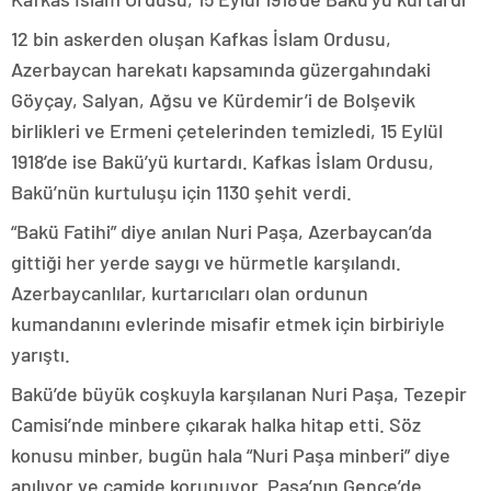
12 bin askerden oluşan Kafkas İslam Ordusu,
Azerbaycan harekatı kapsamında güzergahındaki
Göyçay, Salyan, Ağsu ve Kürdemir’i de Bolşevik
birlikleri ve Ermeni çetelerinden temizledi, 15 Eylül
1918’de ise Bakü’yü kurtardı. Kafkas İslam Ordusu,
Bakü’nün kurtuluşu için 1130 şehit verdi.
“Bakü Fatihi” diye anılan Nuri Paşa, Azerbaycan’da
gittiği her yerde saygı ve hürmetle karşılandı.
Azerbaycanlılar, kurtarıcıları olan ordunun
kumandanını evlerinde misafir etmek için birbiriyle
yarıştı.
Bakü’de büyük coşkuyla karşılanan Nuri Paşa, Tezepir
Camisi’nde minbere çıkarak halka hitap etti. Söz
konusu minber, bugün hala “Nuri Paşa minberi” diye
anılıyor ve camide korunuyor. Paşa’nın Gence’de