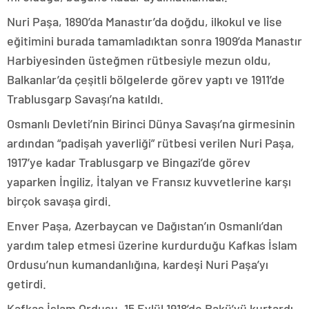
Nuri Paşa, 1890’da Manastır’da doğdu, ilkokul ve lise
eğitimini burada tamamladıktan sonra 1909’da Manastır
Harbiyesinden üsteğmen rütbesiyle mezun oldu,
Balkanlar’da çeşitli bölgelerde görev yaptı ve 1911’de
Trablusgarp Savaşı’na katıldı.
Osmanlı Devleti’nin Birinci Dünya Savaşı’na girmesinin
ardından “padişah yaverliği” rütbesi verilen Nuri Paşa,
1917’ye kadar Trablusgarp ve Bingazi’de görev
yaparken İngiliz, İtalyan ve Fransız kuvvetlerine karşı
birçok savaşa girdi.
Enver Paşa, Azerbaycan ve Dağıstan’ın Osmanlı’dan
yardım talep etmesi üzerine kurdurduğu Kafkas İslam
Ordusu’nun kumandanlığına, kardeşi Nuri Paşa’yı
getirdi.
Kafkas İslam Ordusu, 15 Eylül 1918’de Bakü’yü kurtardı