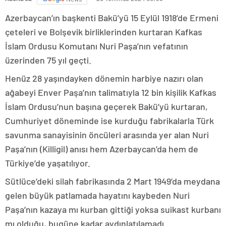
Azerbaycan’ın başkenti Bakü’yü 15 Eylül 1918’de Ermeni
çeteleri ve Bolşevik birliklerinden kurtaran Kafkas
İslam Ordusu Komutanı Nuri Paşa’nın vefatının
üzerinden 75 yıl geçti.
Henüz 28 yaşındayken dönemin harbiye nazırı olan
ağabeyi Enver Paşa’nın talimatıyla 12 bin kişilik Kafkas
İslam Ordusu’nun başına geçerek Bakü’yü kurtaran,
Cumhuriyet döneminde ise kurduğu fabrikalarla Türk
savunma sanayisinin öncüleri arasında yer alan Nuri
Paşa’nın (Killigil) anısı hem Azerbaycan’da hem de
Türkiye’de yaşatılıyor.
Sütlüce’deki silah fabrikasında 2 Mart 1949’da meydana
gelen büyük patlamada hayatını kaybeden Nuri
Paşa’nın kazaya mı kurban gittiği yoksa suikast kurbanı
mı olduğu, bugüne kadar aydınlatılamadı.