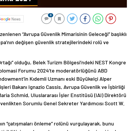
0
News
enlenen “Avrupa Güvenlik Mimarisinin Geleceği” başlıklı
a’nın değişen güvenlik stratejilerindeki rolü ve
 Ortağı” olduğu, Belek Turizm Bölgesi’ndeki NEST Kongre
 Diplomasi Forumu 2024’te moderatörlüğünü ABD
ndowment’in Kıdemli Uzmanı eski Büyükelçi Alper
şleri Bakanı Ignazio Cassis, Avrupa Güvenlik ve İşbirliği
aria Schmid, Uluslararası İşler Enstitüsü (IAI) Direktörü
Güvenlikten Sorumlu Genel Sekreter Yardımcısı Scott W.
nın “çatışmaları önleme” rolünü vurgulayarak, bunu