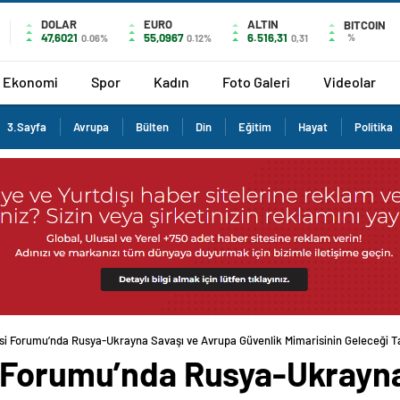
DOLAR
EURO
ALTIN
BITCOIN
47,6021
55,0967
6.516,31
%
0.06%
0.12%
0,31
Ekonomi
Spor
Kadın
Foto Galeri
Videolar
3.Sayfa
Avrupa
Bülten
Din
Eğitim
Hayat
Politika
i Forumu’nda Rusya-Ukrayna Savaşı ve Avrupa Güvenlik Mimarisinin Geleceği Tar
 Forumu’nda Rusya-Ukrayna