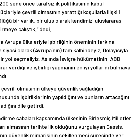
 200 sene önce tarafsızlık politikasının kabul
eriyle çevrili olmasının yarattığı koşullarla ilişkili
üğü bir varlık, bir ulus olarak kendimizi uluslararası
rmeye çalıştık.” dedi.
Avrupa ülkeleriyle işbirliğinin öneminin farkına
e siyasi olarak (Avrupa’nın) tam kalbindeyiz. Dolayısıyla
 bir yol seçmeliyiz. Aslında İsviçre hükümetinin, ABD
ar verdiği ve işbirliği yapmanın en iyi yollarını bulmaya
ndı.
 çevrili olmasının ülkeye güvenlik sağladığını
usunda işbirliklerinin yapıldığını ve bunların artacağını
dığını dile getirdi.
endirme çabaları kapsamında ülkesinin Birleşmiş Milletler
rı almasının tarihte ilk olduğunu vurgulayan Cassis,
’nın güvenlik mimarisinin şekillenmesi sürecinde yer