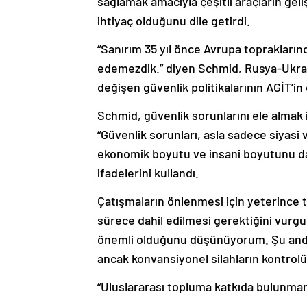
sağlamak amacıyla çeşitli araçların gel
ihtiyaç olduğunu dile getirdi.
“Sanırım 35 yıl önce Avrupa toprakların
edemezdik.” diyen Schmid, Rusya-Ukray
değişen güvenlik politikalarının AGİT’in
Schmid, güvenlik sorunlarını ele almak i
“Güvenlik sorunları, asla sadece siyasi v
ekonomik boyutu ve insani boyutunu da 
ifadelerini kullandı.
Çatışmaların önlenmesi için yeterince t
sürece dahil edilmesi gerektiğini vurg
önemli olduğunu düşünüyorum. Şu anda n
ancak konvansiyonel silahların kontro
“Uluslararası topluma katkıda bulunmanı