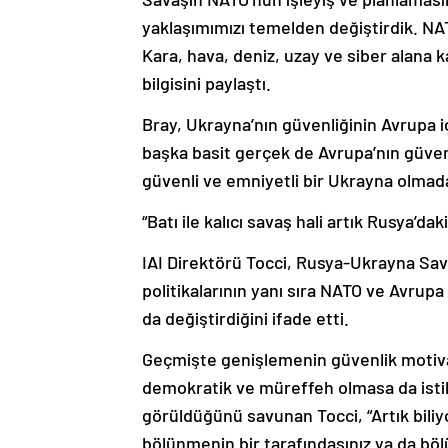
yaklaşımımızı temelden değiştirdik. N
Kara, hava, deniz, uzay ve siber alana k
bilgisini paylaştı.
Bray, Ukrayna’nın güvenliğinin Avrupa i
başka basit gerçek de Avrupa’nın güven
güvenli ve emniyetli bir Ukrayna olmada
“Batı ile kalıcı savaş hali artık Rusya’da
IAI Direktörü Tocci, Rusya-Ukrayna Sav
politikalarının yanı sıra NATO ve Avrupa 
da değiştirdiğini ifade etti.
Geçmişte genişlemenin güvenlik motiv
demokratik ve müreffeh olmasa da istikr
görüldüğünü savunan Tocci, “Artık biliyor
bölünmenin bir tarafındasınız ya da bö