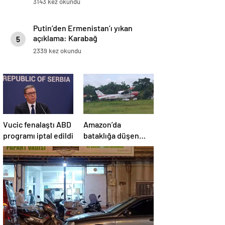
3143 kez okundu
Putin’den Ermenistan’ı yıkan
açıklama: Karabağ
5
Azerbaycan’ın ayrılmaz bir
2339 kez okundu
parçasıdır!
Vucic fenalaştı ABD
Amazon’da
programı iptal edildi
bataklığa düşen
uçağın yolcuları, 36
saat kurtarılmayı
bekledi