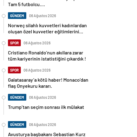
Tam 5 futbolcu….
GÜNDEM
06 Ağustos 2026
Norweç silahlı kuvvetleri kadınlardan
oluşan özel kuvvetler eğitimlerini
başlattı.
SPOR
06 Ağustos 2026
Cristiano Ronaldo’nun akıllara zarar
tüm kariyerinin istatistiğini çıkardık !
SPOR
06 Ağustos 2026
Galatasaray’a kötü haber! Monaco’dan
flaş Onyekuru kararı.
GÜNDEM
06 Ağustos 2026
Trump’tan seçim sonrası ilk mülakat
GÜNDEM
06 Ağustos 2026
Avusturya başbakanı Sebastian Kurz