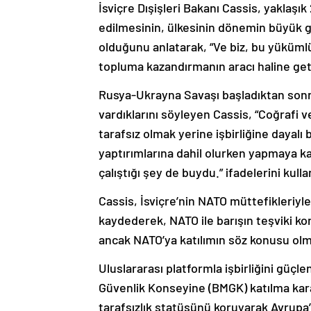
İsviçre Dışişleri Bakanı Cassis, yaklaşık
edilmesinin, ülkesinin dönemin büyük güçl
olduğunu anlatarak, “Ve biz, bu yükümlül
topluma kazandırmanın aracı haline geti
Rusya-Ukrayna Savaşı başladıktan sonra 
vardıklarını söyleyen Cassis, “Coğrafi v
tarafsız olmak yerine işbirliğine dayalı
yaptırımlarına dahil olurken yapmaya kar
çalıştığı şey de buydu.” ifadelerini kulla
Cassis, İsviçre’nin NATO müttefikleriyle
kaydederek, NATO ile barışın teşviki kon
ancak NATO’ya katılımın söz konusu olma
Uluslararası platformla işbirliğini güçl
Güvenlik Konseyine (BMGK) katılma kara
tarafsızlık statüsünü koruyarak Avrupa