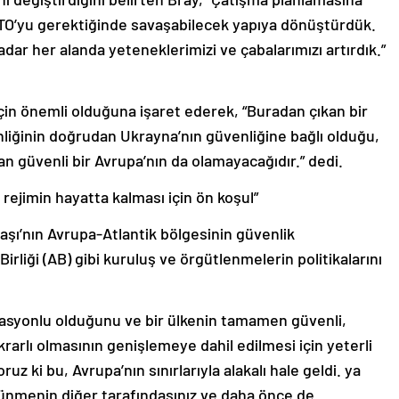
ATO’yu gerektiğinde savaşabilecek yapıya dönüştürdük.
adar her alanda yeteneklerimizi ve çabalarımızı artırdık.”
çin önemli olduğuna işaret ederek, “Buradan çıkan bir
liğinin doğrudan Ukrayna’nın güvenliğine bağlı olduğu,
n güvenli bir Avrupa’nın da olamayacağıdır.” dedi.
ki rejimin hayatta kalması için ön koşul”
aşı’nın Avrupa-Atlantik bölgesinin güvenlik
Birliği (AB) gibi kuruluş ve örgütlenmelerin politikalarını
asyonlu olduğunu ve bir ülkenin tamamen güvenli,
arlı olmasının genişlemeye dahil edilmesi için yeterli
uz ki bu, Avrupa’nın sınırlarıyla alakalı hale geldi. ya
lünmenin diğer tarafındasınız ve daha önce de