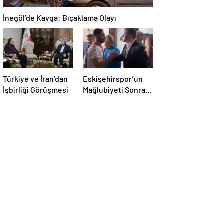
İnegöl’de Kavga: Bıçaklama Olayı
Türkiye ve İran’dan
Eskişehirspor’un
İşbirliği Görüşmesi
Mağlubiyeti Sonrası
Milletvekili
Hatipoğlu’ndan
Destek