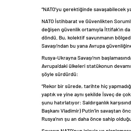
“NATO’yu gerektiğinde savaşabilecek y
NATO İstihbarat ve Güvenlikten Sorumlu
değişen güvenlik ortamıyla İttifak’ın da
döndü. Bu, kolektif savunmanın bölgede
Savaşı’ndan bu yana Avrupa güvenliğine y
Rusya-Ukrayna Savaşı’nın başlamasından 
Avrupa’daki ülkeleri statükonun devamın
şöyle sürdürdü:
“Rekor bir sürede, tarihte hiç yapmadığı
yaptık ve yine aynı şekilde İsveç de çok
şunu hatırlatıyor: Saldırganlık karşısın
Başkanı Vladimir) Putin’in savaştan önc
Rusya’nın şu an daha önce sahip olduğun
Savaşın NATO’nun işleyiş ve planlamasın