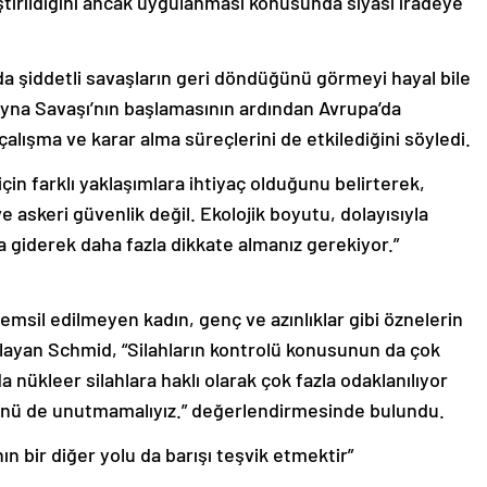
iştirildiğini ancak uygulanması konusunda siyasi iradeye
da şiddetli savaşların geri döndüğünü görmeyi hayal bile
na Savaşı’nın başlamasının ardından Avrupa’da
 çalışma ve karar alma süreçlerini de etkilediğini söyledi.
çin farklı yaklaşımlara ihtiyaç olduğunu belirterek,
e askeri güvenlik değil. Ekolojik boyutu, dolayısıyla
giderek daha fazla dikkate almanız gerekiyor.”
emsil edilmeyen kadın, genç ve azınlıklar gibi öznelerin
ulayan Schmid, “Silahların kontrolü konusunun da çok
ükleer silahlara haklı olarak çok fazla odaklanılıyor
lünü de unutmamalıyız.” değerlendirmesinde bulundu.
n bir diğer yolu da barışı teşvik etmektir”