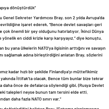
apıya dönüştürdük”
 Genel Sekreter Yardımcısı Bray, son 2 yılda Avrupa’da
 evrildiğine işaret ederek, “Bence devlet savaşları geri
 çok önemli bir şey olduğunu hatırlatıyor. İkinci Dünya
önelik en ciddi krizle karşı karşıyayız.” diye konuştu.
bu yana ülkelerin NATO’ya ilgisinin arttığını ve savaşın
ı sağlamak adına birleştirdiğini anlatan Bray, sözlerini
mız kadar hızlı bir şekilde Finlandiya’yı müttefikimiz
 yakında İttifak’ta olacak. Bence tüm bunlar bize tekrar
da daha önce de defalarca söylendiği gibi, (Rusya Devlet
eki talepleri neyse bunun tam tersini elde etti.
dan daha fazla NATO sınırı var.”
ı değiştirdiğini belirten Bray, “Çatışma planlamasına