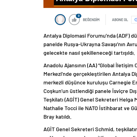
0
BEĞENDİM
ABONE OL
Antalya Diplomasi Forumu’nda (ADF) düz
panelde Rusya-Ukrayna Savaşı’nın Avrup
gelecekte nasıl şekilleneceği tartışıldı.
Anadolu Ajansının (AA) “Global İletişim
Merkezi’nde gerçekleştirilen Antalya
merkezli düşünce kuruluşu Carnegie E
Coşkun’un üstlendiği panele İsviçre Dışi
Teşkilatı (AGİT) Genel Sekreteri Helga M
Nathalie Tocci ile NATO İstihbarat ve 
Bray katıldı.
AGİT Genel Sekreteri Schmid, teşkilatı