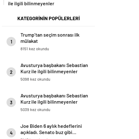
ile ilgili bilinmeyenler
KATEGORİNİN POPÜLERLERİ
Trump’tan seçim sonrası ilk
mülakat
1
8151 kez okundu
Avusturya başbakanı Sebastian
Kurz ile ilgili bilinmeyenler
2
5098 kez okundu
Avusturya başbakanı Sebastian
Kurz ile ilgili bilinmeyenler
3
5039 kez okundu
Joe Biden 6 aylık hedeflerini
açıkladı. Senato buz gibi…
4