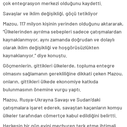
çok entegrasyon merkezi olduğunu kaydetti.
Savaşlar ve iklim değişikliği, göçü tetikliyor
Mazou, 117 milyon kişinin yerinden olduğunu aktararak,
“Ülkelerinden ayrılma sebepleri sadece çatışmalardan
kaynaklanmıyor, aynı zamanda doğrudan ve dolaylı
olarak iklim değişikliği ve hoşgörüsüzlükten
kaynaklanıyor.” diye konuştu.
Göçmenlerin, gittikleri ülkelerde, topluma entegre
olmasını sağlamanın gerekliliğine dikkati çeken Mazou,
onların, gittikleri ülkede ekonomiye katkıda
bulunmasının önemine vurgu yaptı.
Mazou, Rusya-Ukrayna Savaşı ve Sudan’daki
çatışmalara işaret ederek, savaştan kaçanların komşu
ülkeler tarafından cömertçe kabul edildiğini belirtti.
Herkesin bir gün evini mecburen terk etme ihtimali