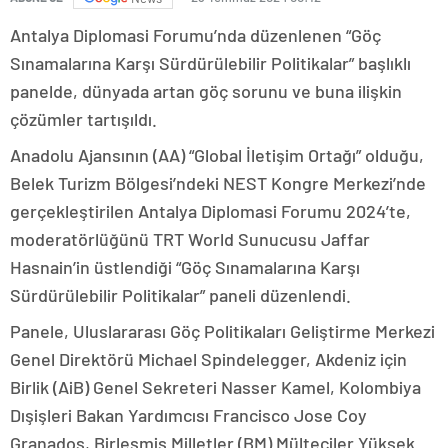
Antalya Diplomasi Forumu’nda düzenlenen “Göç
Sınamalarına Karşı Sürdürülebilir Politikalar” başlıklı
panelde, dünyada artan göç sorunu ve buna ilişkin
çözümler tartışıldı.
Anadolu Ajansının (AA) “Global İletişim Ortağı” olduğu,
Belek Turizm Bölgesi’ndeki NEST Kongre Merkezi’nde
gerçekleştirilen Antalya Diplomasi Forumu 2024’te,
moderatörlüğünü TRT World Sunucusu Jaffar
Hasnain’in üstlendiği “Göç Sınamalarına Karşı
Sürdürülebilir Politikalar” paneli düzenlendi.
Panele, Uluslararası Göç Politikaları Geliştirme Merkezi
Genel Direktörü Michael Spindelegger, Akdeniz için
Birlik (AiB) Genel Sekreteri Nasser Kamel, Kolombiya
Dışişleri Bakan Yardımcısı Francisco Jose Coy
Granados, Birleşmiş Milletler (BM) Mülteciler Yüksek