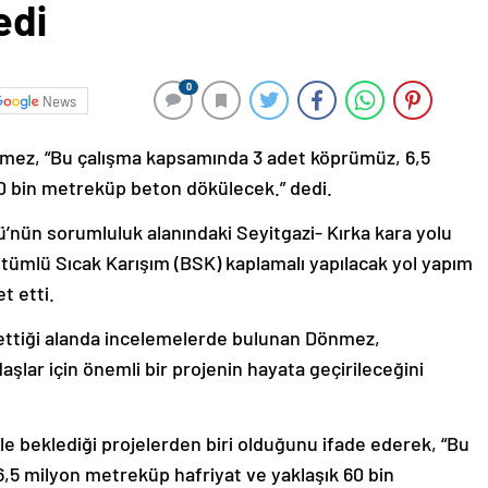
edi
0
News
Dönmez, “Bu çalışma kapsamında 3 adet köprümüz, 6,5
0 bin metreküp beton dökülecek.” dedi.
’nün sorumluluk alanındaki Seyitgazi- Kırka kara yolu
tümlü Sıcak Karışım (BSK) kaplamalı yapılacak yol yapım
t etti.
ettiği alanda incelemelerde bulunan Dönmez,
şlar için önemli bir projenin hayata geçirileceğini
e beklediği projelerden biri olduğunu ifade ederek, “Bu
5 milyon metreküp hafriyat ve yaklaşık 60 bin