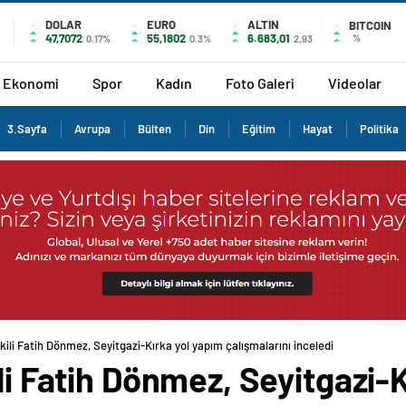
DOLAR
EURO
ALTIN
BITCOIN
47,7072
55,1802
6.683,01
%
0.17%
0.3%
2,93
Ekonomi
Spor
Kadın
Foto Galeri
Videolar
3.Sayfa
Avrupa
Bülten
Din
Eğitim
Hayat
Politika
ekili Fatih Dönmez, Seyitgazi-Kırka yol yapım çalışmalarını inceledi
ili Fatih Dönmez, Seyitgazi-