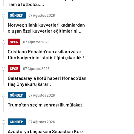
Tam 5 futbolcu….
GÜNDEM
07 Ağustos 2026
Norweç silahlı kuvvetleri kadınlardan
oluşan özel kuvvetler eğitimlerini
başlattı.
SPOR
07 Ağustos 2026
Cristiano Ronaldo’nun akıllara zarar
tüm kariyerinin istatistiğini çıkardık !
SPOR
07 Ağustos 2026
Galatasaray’a kötü haber! Monaco’dan
flaş Onyekuru kararı.
GÜNDEM
07 Ağustos 2026
Trump’tan seçim sonrası ilk mülakat
GÜNDEM
07 Ağustos 2026
Avusturya başbakanı Sebastian Kurz