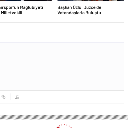
irspor’un Mağlubiyeti
Başkan Özlü, Düzce’de
Milletvekili
Vatandaşlarla Buluştu
ğlu’ndan Destek