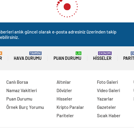
berleri anlık güncel olarak e-posta adresiniz üzerinden takip
ebilirsiniz.
K
TAHMİNİ
LİG
EKONOMİ
E
R
HAVA DURUMU
PUAN DURUMU
HISSELER
PARI
Canlı Borsa
Altınlar
Foto Galeri
Namaz Vakitleri
Dövizler
Video Galeri
Puan Durumu
Hisseler
Yazarlar
Örnek Burç Yorumu
Kripto Paralar
Gazeteler
Pariteler
Sıcak Haber