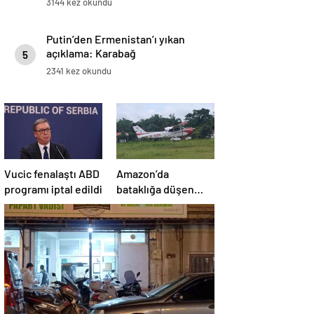
3144 kez okundu
Putin’den Ermenistan’ı yıkan
açıklama: Karabağ
5
Azerbaycan’ın ayrılmaz bir
2341 kez okundu
parçasıdır!
Vucic fenalaştı ABD
Amazon’da
programı iptal edildi
bataklığa düşen
uçağın yolcuları, 36
saat kurtarılmayı
bekledi