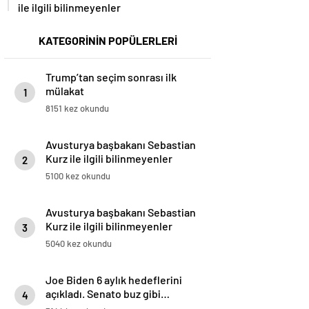
ile ilgili bilinmeyenler
KATEGORİNİN POPÜLERLERİ
Trump’tan seçim sonrası ilk
mülakat
1
8151 kez okundu
Avusturya başbakanı Sebastian
Kurz ile ilgili bilinmeyenler
2
5100 kez okundu
Avusturya başbakanı Sebastian
Kurz ile ilgili bilinmeyenler
3
5040 kez okundu
Joe Biden 6 aylık hedeflerini
açıkladı. Senato buz gibi…
4