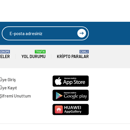
KONOMİ
TRAFİK
CANLI
TELER
YOL DURUMU
KRIPTO PARALAR
Üye Giriş
Üye Kayıt
Şifremi Unuttum