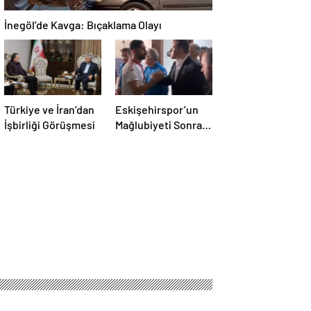
İnegöl’de Kavga: Bıçaklama Olayı
Türkiye ve İran’dan
Eskişehirspor’un
İşbirliği Görüşmesi
Mağlubiyeti Sonrası
Milletvekili
Hatipoğlu’ndan
Destek