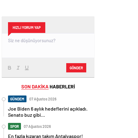
HIZLI YORUM YAP
GÖNDER
SON DAKİKA
HABERLERİ
GÜNDEM
07 Ağustos 2026
Joe Biden 6 aylık hedeflerini açıkladı.
Senato buz gibi…
SPOR
07 Ağustos 2026
En fazla kızaran takım Antalyaspor!