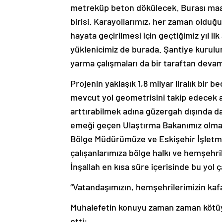
metreküp beton dökülecek. Burası maal
birisi. Karayollarımız, her zaman olduğ
hayata geçirilmesi için geçtiğimiz yıl ilk
yüklenicimiz de burada. Şantiye kurulum
yarma çalışmaları da bir taraftan devam
Projenin yaklaşık 1,8 milyar liralık bir
mevcut yol geometrisini takip edecek 
arttırabilmek adına güzergah dışında da
emeği geçen Ulaştırma Bakanımız olmak
Bölge Müdürümüze ve Eskişehir İşletm
çalışanlarımıza bölge halkı ve hemşehr
İnşallah en kısa süre içerisinde bu yol ç
“Vatandaşımızın, hemşehrilerimizin kafa
Muhalefetin konuyu zaman zaman kötüy
etti: