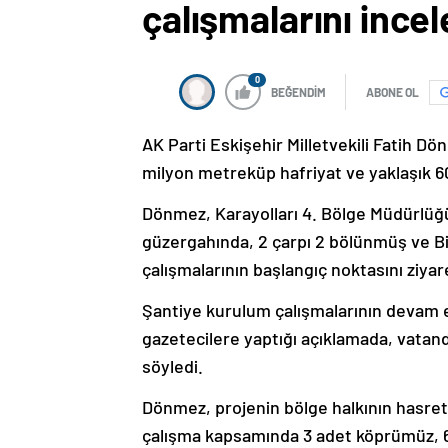
çalışmalarını incel
0
BEĞENDİM
ABONE OL
AK Parti Eskişehir Milletvekili Fatih 
milyon metreküp hafriyat ve yaklaşık 6
Dönmez, Karayolları 4. Bölge Müdürlüğü
güzergahında, 2 çarpı 2 bölünmüş ve Bi
çalışmalarının başlangıç noktasını ziyare
Şantiye kurulum çalışmalarının devam 
gazetecilere yaptığı açıklamada, vatanda
söyledi.
Dönmez, projenin bölge halkının hasretl
çalışma kapsamında 3 adet köprümüz, 6,