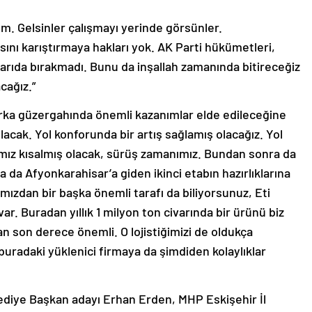
m. Gelsinler çalışmayı yerinde görsünler.
ını karıştırmaya hakları yok. AK Parti hükümetleri,
 yarıda bırakmadı. Bunu da inşallah zamanında bitireceğiz
cağız.”
ırka güzergahında önemli kazanımlar elde edileceğine
olacak. Yol konforunda bir artış sağlamış olacağız. Yol
nımız kısalmış olacak, sürüş zamanımız. Bundan sonra da
a da Afyonkarahisar’a giden ikinci etabın hazırlıklarına
mızdan bir başka önemli tarafı da biliyorsunuz, Eti
ar. Buradan yıllık 1 milyon ton civarında bir ürünü biz
an son derece önemli. O lojistiğimizi de oldukça
buradaki yüklenici firmaya da şimdiden kolaylıklar
ediye Başkan adayı Erhan Erden, MHP Eskişehir İl