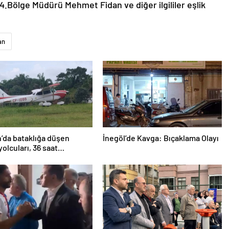
4.Bölge Müdürü Mehmet Fidan ve diğer ilgililer eşlik
an
’da bataklığa düşen
İnegöl’de Kavga: Bıçaklama Olayı
yolcuları, 36 saat
lmayı bekledi