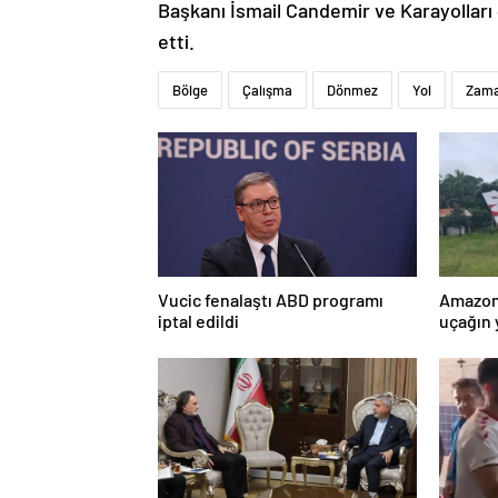
Başkanı İsmail Candemir ve Karayolları 
etti.
Bölge
Çalışma
Dönmez
Yol
Zam
Vucic fenalaştı ABD programı
Amazon
iptal edildi
uçağın 
kurtarı