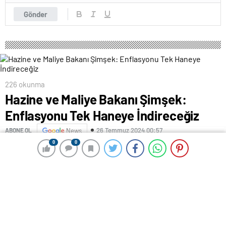
Gönder
226 okunma
Hazine ve Maliye Bakanı Şimşek:
Enflasyonu Tek Haneye İndireceğiz
26 Temmuz 2024 00:57
ABONE OL
News
0
0
0
0
Hazine ve Maliye Bakanı Mehmet Şimşek,
Bahçelievler’deki bir otelde düzenlenen “Güneydoğu
Sofrası İstanbul Buluşması” programında konuştu.
Enflasyonun dünyada da Türkiye’de de önemli bir
sorun olduğunun altını çizen Bakan Şimşek, “Ortaya
koyduğumuz programla biz tekrar enflasyonu tek