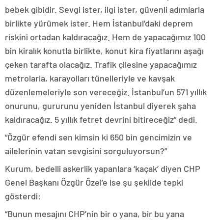
bebek gibidir. Sevgi ister, ilgi ister, güvenli adımlarla
birlikte yürümek ister. Hem İstanbul’daki deprem
riskini ortadan kaldıracağız. Hem de yapacağımız 100
bin kiralık konutla birlikte, konut kira fiyatlarını aşağı
çeken tarafta olacağız. Trafik çilesine yapacağımız
metrolarla, karayolları tünelleriyle ve kavşak
düzenlemeleriyle son vereceğiz. İstanbul’un 571 yıllık
onurunu, gururunu yeniden İstanbul diyerek şaha
kaldıracağız. 5 yıllık fetret devrini bitireceğiz” dedi.
“Özgür efendi sen kimsin ki 650 bin gencimizin ve
ailelerinin vatan sevgisini sorguluyorsun?”
Kurum, bedelli askerlik yapanlara ‘kaçak’ diyen CHP
Genel Başkanı Özgür Özel’e ise şu şekilde tepki
gösterdi:
“Bunun mesajını CHP’nin bir o yana, bir bu yana