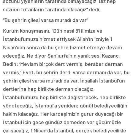
sözünü yiyenlerin tarafında olmayacağız. Biz hep
sözünü tutanların tarafında olacağız” dedi.
“Bu şehrin çilesi varsa muradı da var”
Kurum konuşmasını, “Dün nasıl 81 ilimize ve
İstanbul’umuza hizmet ettiysek Allah’ın izniyle 1
Nisan’dan sonra da bu şehre hizmet etmeye devam
edeceğiz. Ne diyor Şanlıurfa’nın yanık sesi Kazancı
Bedih: ‘Mevlam birçok dert vermiş, beraber derman
vermiş.’ Evet, bu şehrin derdi varsa dermanı da var, bu
şehrin çilesi varsa muradı da var. İnşallah İstanbul’un
dertlerine hep birlikte derman olacağız.
İstanbul’umuzu hep birlikte değiştirecek, hep birlikte
yöneteceğiz. İstanbul’a yeniden; gönül belediyeciliğini
hakim kılacağız. Her kardeşimizin gurur duyacağı bir
İstanbul için gece gündüz demeden var gücümüzle
çalışacağız. 1 Nisan’da İstanbul, gerçek belediyecilikle