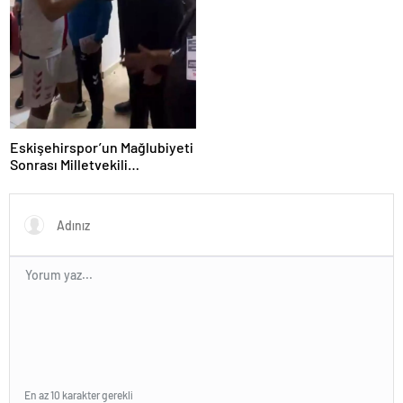
Eskişehirspor’un Mağlubiyeti
Sonrası Milletvekili
Hatipoğlu’ndan Destek
En az 10 karakter gerekli