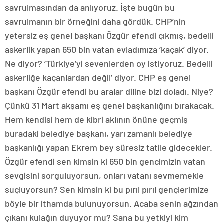
savrulmasından da anlıyoruz. İşte bugün bu
savrulmanın bir örneğini daha gördük. CHP’nin
yetersiz eş genel başkanı Özgür efendi çıkmış, bedelli
askerlik yapan 650 bin vatan evladımıza ‘kaçak’ diyor.
Ne diyor? ‘Türkiye’yi sevenlerden oy istiyoruz. Bedelli
askerliğe kaçanlardan değil’ diyor. CHP eş genel
başkanı Özgür efendi bu aralar diline bizi doladı. Niye?
Çünkü 31 Mart akşamı eş genel başkanlığını bırakacak.
Hem kendisi hem de kibri aklının önüne geçmiş
buradaki belediye başkanı, yarı zamanlı belediye
başkanlığı yapan Ekrem bey süresiz tatile gidecekler.
Özgür efendi sen kimsin ki 650 bin gencimizin vatan
sevgisini sorguluyorsun, onları vatanı sevmemekle
suçluyorsun? Sen kimsin ki bu pırıl pırıl gençlerimize
böyle bir ithamda bulunuyorsun. Acaba senin ağzından
çıkanı kulağın duyuyor mu? Sana bu yetkiyi kim