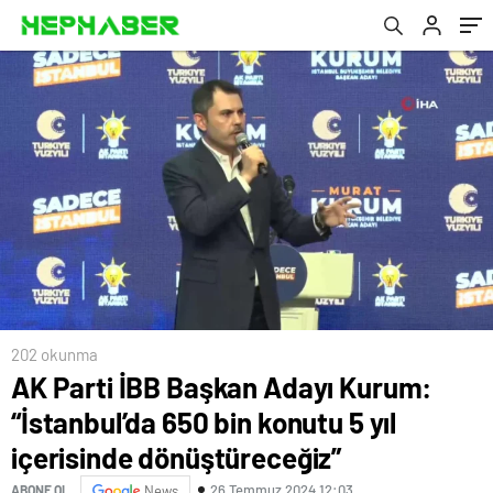
dönüştüreceğiz”
202 okunma
AK Parti İBB Başkan Adayı Kurum:
“İstanbul’da 650 bin konutu 5 yıl
içerisinde dönüştüreceğiz”
26 Temmuz 2024 12:03
ABONE OL
News