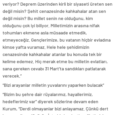
veriyor? Deprem üzerinden kirli bir siyaseti üreten sen
değil misin? Şehit cenazesinde kahkahalar atan sen
değil misin? Bu millet senin ne olduğunu, kim
olduğunu çok iyi biliyor. Milletimizin arasına nifak
tohumları ekmene asla müsaade etmedik,
etmeyeceğiz. Gençlerimize, bu vatanın hiçbir evladına
kimse yafta vuramaz. Hele hele şehidimizin
cenazesinde kahkahalar atanlar bu konuda tek bir
kelime edemez. Hiç merak etme bu milletin evlatları,
sana gereken cevabı 31 Mart’ta sandıkları patlatarak
verecek.”
“Bizi arayanlar milletin yuvalarını yaparken bulacak”
“Bizim bu şehre dair rüyalarımız, hayallerimiz,
hedeflerimiz var” diyerek sözlerine devam eden
Kurum, “Derdi olmayanlar bizi anlayamaz. Çünkü dert