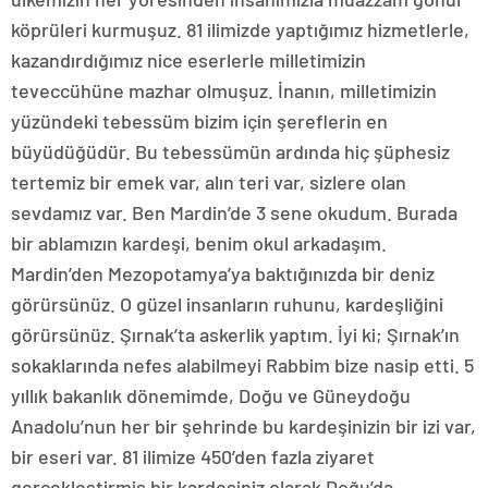
köprüleri kurmuşuz. 81 ilimizde yaptığımız hizmetlerle,
kazandırdığımız nice eserlerle milletimizin
teveccühüne mazhar olmuşuz. İnanın, milletimizin
yüzündeki tebessüm bizim için şereflerin en
büyüdüğüdür. Bu tebessümün ardında hiç şüphesiz
tertemiz bir emek var, alın teri var, sizlere olan
sevdamız var. Ben Mardin’de 3 sene okudum. Burada
bir ablamızın kardeşi, benim okul arkadaşım.
Mardin’den Mezopotamya’ya baktığınızda bir deniz
görürsünüz. O güzel insanların ruhunu, kardeşliğini
görürsünüz. Şırnak’ta askerlik yaptım. İyi ki; Şırnak’ın
sokaklarında nefes alabilmeyi Rabbim bize nasip etti. 5
yıllık bakanlık dönemimde, Doğu ve Güneydoğu
Anadolu’nun her bir şehrinde bu kardeşinizin bir izi var,
bir eseri var. 81 ilimize 450’den fazla ziyaret
gerçekleştirmiş bir kardeşiniz olarak Doğu’da,