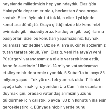
heyelanda milletimizin hep yanındaydık. Elazığ’da
Malatya’da depremler oldu, herkesten önce oraya
koştuk. Elleri öyle bir tuttuk ki, o eller 1 yıl içinde
konutlara dönüştü. Oraya gittiğimizde biz kendimizi
evimizde gibi hissediyoruz, kardeşleri gibi bağırlarına
basıyorlar. Bize ‘bu konutları yapamazsınız, kaynak
bulamazsınız’ dediler. Biz de Allah’a şükür ki sözlerimizi
tutan tarafta olduk. Yeni Elazığ, yeni Malatya’yı yeni
Pütürge’yi vatandaşımızla el ele vererek inşa ettik.
Asrın felaketinde 11 ilimizi, 14 milyon vatandaşımızı
etkileyen bir depremle uyandık. 6 Şubat’ta bu acıyı 85
milyon yaşadı. Tek yürek, tek yumruk oldu. 11 ilimizi
ayağa kaldırmak için, yeniden Ulu Camii’nin ezanlarını
duymak için, oradaki vatandaşlarımızın yüzünü
güldürmek için çalıştık. 3 ayda 180 bin konutun ihalesini
gerçekleştirdik. Dünyada hiçbir yerde bunu