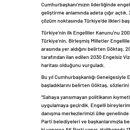
Cumhurbaşkanı’mızın liderliğinde engellil
geliştirme anlamında adeta çığır açtık.
çözüm noktasında Türkiye’de ilkleri baş
Türkiye’nin ilk Engelliler Kanunu’nu 200
Türkiye’nin, Birleşmiş Milletler Engellil
arasında yer aldığını belirten Göktaş
tarafından ilan edilen 2030 Engelsiz Viz
haritası olduğunu vurguladı.
Bu yıl Cumhurbaşkanlığı Genelgesiyle E
başladıklarını belirten Göktaş, sözlerin
“Sahaya yansımayan politikanın kıymeti y
uygulamaya geçirdik. Engelli bireylerim
danışma merkezlerimizi ülke genelinde h
Parti belediyeleri ve başkanlarımızla b
ki yaparsa AK Parti yapar. Halihazırda 