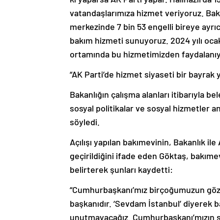
vatandaşlarımıza hizmet veriyoruz. Baka
merkezinde 7 bin 53 engelli bireye ayrıc
bakım hizmeti sunuyoruz. 2024 yılı ocak
ortamında bu hizmetimizden faydalanıy
“AK Parti’de hizmet siyaseti bir bayrak y
Bakanlığın çalışma alanları itibarıyla be
sosyal politikalar ve sosyal hizmetler 
söyledi.
Açılışı yapılan bakımevinin, Bakanlık il
geçirildiğini ifade eden Göktaş, bakımev
belirterek şunları kaydetti:
“Cumhurbaşkanı’mız birçoğumuzun gözü
başkanıdır. ‘Sevdam İstanbul’ diyerek 
unutmayacağız. Cumhurbaşkanı’mızın şe