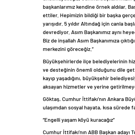
başkanlarımız kendine örnek aldılar. Baş
ettiler. Hepimizin bildiği bir başka ger
yarışıdır. 5 yıldır Altındağ için canla 
devrediyor. Asım Başkanımız aynı heye
Biz de inşallah Asım Başkanımıza çıktığ
merkezini göreceğiz.”
Büyükşehirlerde ilçe belediyelerinin h
ve desteğinin önemli olduğunu dile geti
kayıp yaşadığını, büyükşehir belediyesi
aksayan hizmetler ve yerine getirilmey
Göktaş, Cumhur İttifakı’nın Ankara Büy
ulaşımdan sosyal hayata, kısa sürede fa
“Engelli yaşam köyü kuracağız”
Cumhur İttifakı’nın ABB Başkan adayı Tu