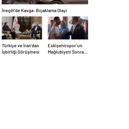
İnegöl’de Kavga: Bıçaklama Olayı
Türkiye ve İran’dan
Eskişehirspor’un
İşbirliği Görüşmesi
Mağlubiyeti Sonrası
Milletvekili
Hatipoğlu’ndan
Destek