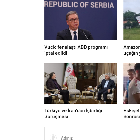
Vucic fenalaştı ABD programı
Amazon
iptal edildi
uçağın 
kurtarı
Türkiye ve İran’dan İşbirliği
Eskişeh
Görüşmesi
Sonrası 
Hatipo