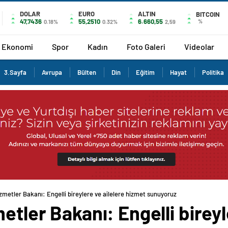
DOLAR
EURO
ALTIN
BITCOIN
47,7436
55,2510
6.660,55
%
0.18%
0.32%
2,59
Ekonomi
Spor
Kadın
Foto Galeri
Videolar
3.Sayfa
Avrupa
Bülten
Din
Eğitim
Hayat
Politika
izmetler Bakanı: Engelli bireylere ve ailelere hizmet sunuyoruz
etler Bakanı: Engelli bireyl