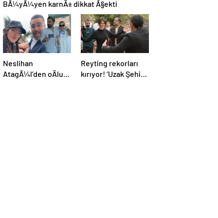
BÃ¼yÃ¼yen karnÄ± dikkat Ã§ekti
Neslihan
Reyting rekorları
AtagÃ¼l’den oÄlu
kırıyor! ‘Uzak Şehir’
Aziz ile yeni poz
oyuncuları dizinin
başarısını CNN
TÜRK’e anlattı