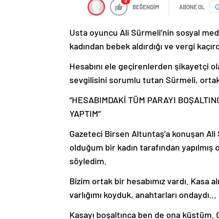
0
BEĞENDİM
ABONE OL
Usta oyuncu Ali Sürmeli’nin sosyal me
kadından bebek aldırdığı ve vergi kaçırdı
Hesabını ele geçirenlerden şikayetçi ola
sevgilisini sorumlu tutan Sürmeli, ortak
“HESABIMDAKİ TÜM PARAYI BOŞALTINC
YAPTIM”
Gazeteci Birsen Altuntaş’a konuşan Ali 
olduğum bir kadın tarafından yapılmış
söyledim.
Bizim ortak bir hesabımız vardı. Kasa a
varlığımı koyduk, anahtarları ondaydı…
Kasayı boşaltınca ben de ona küstüm. 