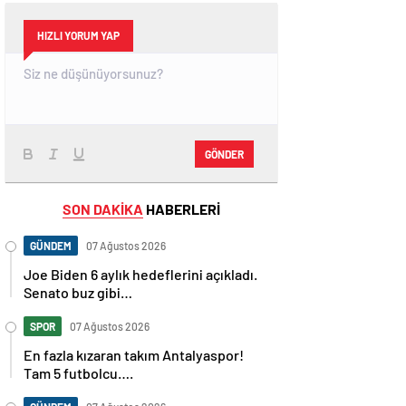
HIZLI YORUM YAP
GÖNDER
SON DAKİKA
HABERLERİ
GÜNDEM
07 Ağustos 2026
Joe Biden 6 aylık hedeflerini açıkladı.
Senato buz gibi…
SPOR
07 Ağustos 2026
En fazla kızaran takım Antalyaspor!
Tam 5 futbolcu….