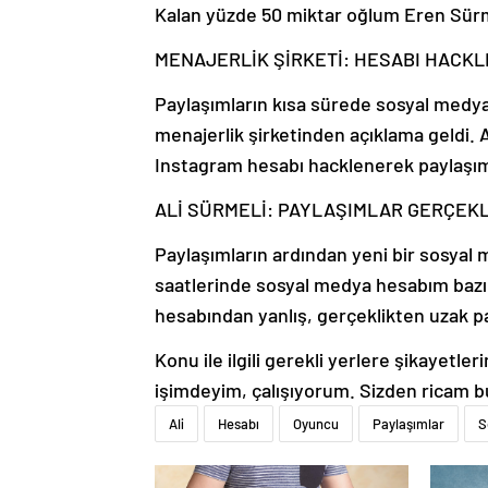
Kalan yüzde 50 miktar oğlum Eren Sürme
MENAJERLİK ŞİRKETİ: HESABI HACKL
Paylaşımların kısa sürede sosyal med
menajerlik şirketinden açıklama geldi. 
Instagram hesabı hacklenerek paylaşıml
ALİ SÜRMELİ: PAYLAŞIMLAR GERÇEK
Paylaşımların ardından yeni bir sosyal 
saatlerinde sosyal medya hesabım bazı kö
hesabından yanlış, gerçeklikten uzak pa
Konu ile ilgili gerekli yerlere şikayet
işimdeyim, çalışıyorum. Sizden ricam bu
Ali
Hesabı
Oyuncu
Paylaşımlar
S