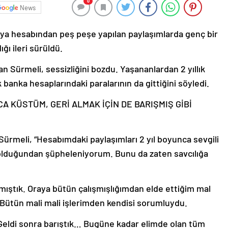
0
News
dya hesabından peş peşe yapılan paylaşımlarda genç bir
ğı ileri sürüldü.
n Sürmeli, sessizliğini bozdu. Yaşananlardan 2 yıllık
 banka hesaplarındaki paralarının da gittiğini söyledi.
A KÜSTÜM, GERİ ALMAK İÇİN DE BARIŞMIŞ GİBİ
Sürmeli, “Hesabımdaki paylaşımları 2 yıl boyunca sevgili
 olduğundan şüpheleniyorum. Bunu da zaten savcılığa
lmıştık. Oraya bütün çalışmışlığımdan elde ettiğim mal
 Bütün mali mali işlerimden kendisi sorumluydu.
Geldi sonra barıştık… Bugüne kadar elimde olan tüm