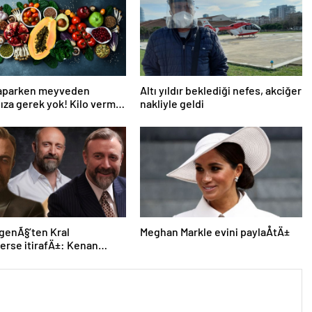
yaparken meyveden
Altı yıldır beklediği nefes, akciğer
za gerek yok! Kilo verme
nakliyle geldi
e yardım eden 10 meyve!
rgenÃ§’ten Kral
Meghan Markle evini paylaÅtÄ±
rse itirafÄ±: Kenan
arklÄ± bir insan