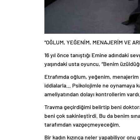
“OĞLUM, YEĞENİM, MENAJERİM VE ARK
16 yıl önce tanıştığı Emine adındaki se
yaşındaki usta oyuncu, “Benim üzüldüğ
Etrafımda oğlum, yeğenim, menajerim ar
iddialarla… Psikolojimle ne oynamaya 
ameliyatından dolayı kontrollerim vardı
Travma geçirdiğimi belirtip beni doktora
beni çok sakinleştirdi. Bu da benim sınavı
tarafımdan vazgeçmeyeceğim.
Bir kadın kızınca neler yapabiliyor on