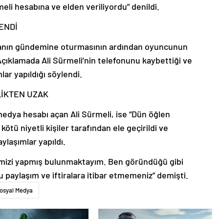
li hesabına ve elden veriliyordu” denildi.
ENDİ
yanın gündemine oturmasının ardından oyuncunun
Açıklamada Ali Sürmeli’nin telefonunu kaybettiği ve
ar yapıldığı söylendi.
LİKTEN UZAK
medya hesabı açan Ali Sürmeli, ise “Dün öğlen
tü niyetli kişiler tarafından ele geçirildi ve
ylaşımlar yapıldı.
lerimizi yapmış bulunmaktayım. Ben göründüğü gibi
 paylaşım ve iftiralara itibar etmemeniz” demişti.
osyal Medya