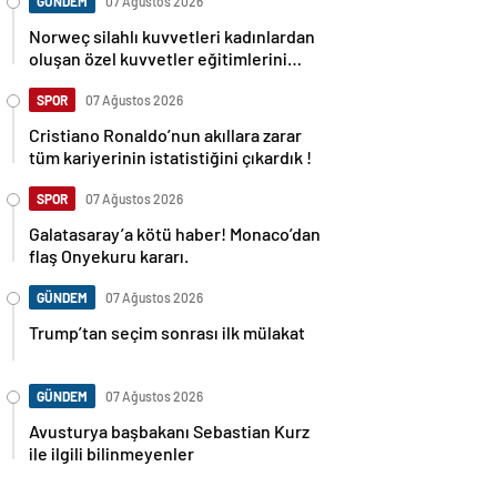
GÜNDEM
07 Ağustos 2026
Norweç silahlı kuvvetleri kadınlardan
oluşan özel kuvvetler eğitimlerini
başlattı.
SPOR
07 Ağustos 2026
Cristiano Ronaldo’nun akıllara zarar
tüm kariyerinin istatistiğini çıkardık !
SPOR
07 Ağustos 2026
Galatasaray’a kötü haber! Monaco’dan
flaş Onyekuru kararı.
GÜNDEM
07 Ağustos 2026
Trump’tan seçim sonrası ilk mülakat
GÜNDEM
07 Ağustos 2026
Avusturya başbakanı Sebastian Kurz
ile ilgili bilinmeyenler