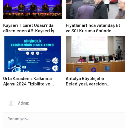
Kayseri Ticaret Odası’nda
Fiyatlar artınca vatandaş Et
düzenlenen AB-Kayseri İş
ve Süt Kurumu önünde
Forumu’nda yeşil dönüşüm
kuyruk oldu
ve dijitalleşme vurgusu
yapıldı
Orta Karadeniz Kalkınma
Antalya Büyükşehir
Ajansı 2024 Fizibilite ve
Belediyesi, yerelden
Teknik Destek Programlarını
kalkınmada model oluyor
İlan Etti