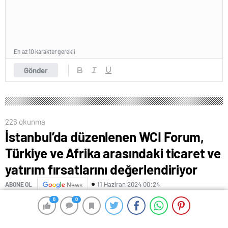
En az 10 karakter gerekli
Gönder
226 okunma
İstanbul’da düzenlenen WCI Forum,
Türkiye ve Afrika arasındaki ticaret ve
yatırım fırsatlarını değerlendiriyor
11 Haziran 2024 00:24
ABONE OL
News
0
0
0
0
İstanbul 10’uncu Dünya Sektörler Arası İşbirliği
Forumu’na (WCI Forum) ev sahipliği yapıyor. Afrika’nın