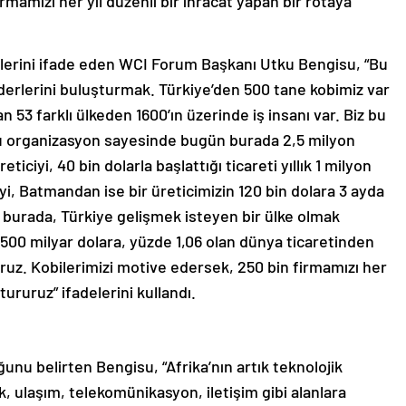
rmamızı her yıl düzenli bir ihracat yapan bir rotaya
lerini ifade eden WCI Forum Başkanı Utku Bengisu, “Bu
raderlerini buluşturmak. Türkiye’den 500 tane kobimiz var
an 53 farklı ülkeden 1600’ın üzerinde iş insanı var. Biz bu
 Bu organizasyon sayesinde bugün burada 2,5 milyon
eticiyi, 40 bin dolarla başlattığı ticareti yıllık 1 milyon
iyi, Batmandan ise bir üreticimizin 120 bin dolara 3 ayda
 burada, Türkiye gelişmek isteyen bir ülke olmak
, 500 milyar dolara, yüzde 1,06 olan dünya ticaretinden
uruz. Kobilerimizi motive edersek, 250 bin firmamızı her
tururuz” ifadelerini kullandı.
uğunu belirten Bengisu, “Afrika’nın artık teknolojik
mak, ulaşım, telekomünikasyon, iletişim gibi alanlara