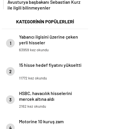
Avusturya başbakanı Sebastian Kurz
ile ilgili bilinmeyenler
KATEGORİNİN POPÜLERLERİ
Yabancı ilgisini üzerine çeken
yerli hisseler
1
63959 kez okundu
15 hisse hedef fiyatını yükseltti
2
11772 kez okundu
HSBC, havacılık hisselerini
mercek altına aldı
3
2162 kez okundu
Motorine 10 kuruş zam
4