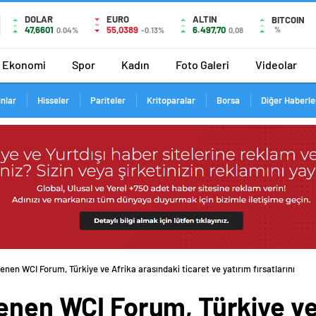
DOLAR
EURO
ALTIN
BITCOIN
47,6601
55,0389
6.497,70
%
0.04%
-0.13%
0,08
Ekonomi
Spor
Kadın
Foto Galeri
Videolar
ınlar
Hisseler
Pariteler
Kritoparalar
Borsa
Diğer Haberle
enen WCI Forum, Türkiye ve Afrika arasındaki ticaret ve yatırım fırsatlarını
enen WCI Forum, Türkiye ve