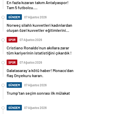
En fazla kızaran takım Antalyaspor!
Tam 5 futbolcu….
GÜNDEM
07 Ağustos 2026
Norweç silahlı kuvvetleri kadınlardan
oluşan özel kuvvetler eğitimlerini
başlattı.
SPOR
07 Ağustos 2026
Cristiano Ronaldo’nun akıllara zarar
tüm kariyerinin istatistiğini çıkardık !
SPOR
07 Ağustos 2026
Galatasaray’a kötü haber! Monaco’dan
flaş Onyekuru kararı.
GÜNDEM
07 Ağustos 2026
Trump’tan seçim sonrası ilk mülakat
GÜNDEM
07 Ağustos 2026