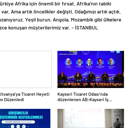
ürkiye Afrika için önemli bir fırsat. Afrika’nın tabiki
ı var. Ama artık öncelikler değişti. Odağımızı artık açtık.
anıyoruz. Yeşil burun, Angola, Mozambik gibi ülkelere
zce konuşan müşterilerimiz var. – İSTANBUL
itvanya’ya Ticaret Heyeti
Kayseri Ticaret Odası’nda
mı Düzenledi
düzenlenen AB-Kayseri İş
Forumu’nda yeşil dönüşüm ve
dijitalleşme vurgusu yapıldı