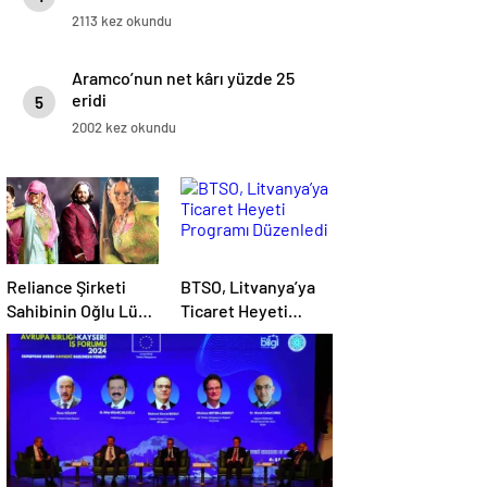
2113 kez okundu
Aramco’nun net kârı yüzde 25
eridi
5
2002 kez okundu
Reliance Şirketi
BTSO, Litvanya’ya
Sahibinin Oğlu Lüks
Ticaret Heyeti
Bir Düğün Töreni
Programı Düzenledi
Düzenledi