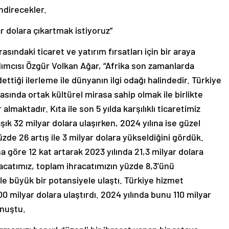
endirecekler.
ar dolara çıkartmak istiyoruz”
sındaki ticaret ve yatırım fırsatları için bir araya
rdımcısı Özgür Volkan Ağar, “Afrika son zamanlarda
ttiği ilerleme ile dünyanın ilgi odağı halindedir. Türkiye
sında ortak kültürel mirasa sahip olmak ile birlikte
almaktadır. Kıta ile son 5 yılda karşılıklı ticaretimiz
aşık 32 milyar dolara ulaşırken, 2024 yılına ise güzel
yüzde 26 artış ile 3 milyar dolara yükseldiğini gördük.
na göre 12 kat artarak 2023 yılında 21,3 milyar dolara
acatımız, toplam ihracatımızın yüzde 8,3’ünü
ile büyük bir potansiyele ulaştı. Türkiye hizmet
100 milyar dolara ulaştırdı. 2024 yılında bunu 110 milyar
onuştu.