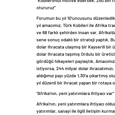
“Kobilerimizi motive edersek, 250 bin fi
otururuz”
Forumun bu yıl 10’uncusunu düzenledik
yıl amacımız, Türk Kobileri ile Afrika t
ve 68 farklı şehirden insan var. Afrika’d
sene sonuç odaklı bir strateji yaptık.
dolar ihracata ulaşmış bir Kayserili bir ür
dolar ihracata taşımış Ordulu bir üretic
gördüğü hikayeleri paylaştık. Amacımız
istiyorsa, 244 milyar dolar ihracatımızı
aldığımız payı yüzde 1,30’a çıkartmış ol
yıl düzenli bir ihracat yapan bir rotaya o
“Afrika’nın, yeni yatırımlara ihtiyacı var”
Afrika’nın, yeni yatırımlara ihtiyacı old
yatırımlar, sanayi ile ilgili iletişim kur