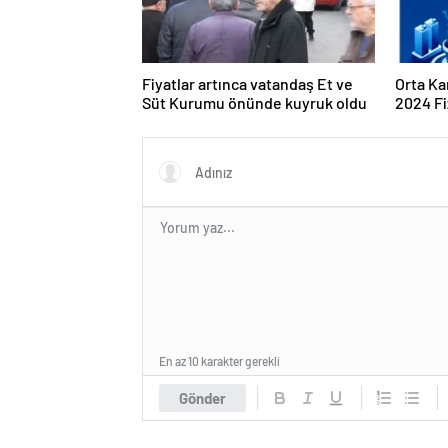
Fiyatlar artınca vatandaş Et ve
Orta Ka
Süt Kurumu önünde kuyruk oldu
2024 Fi
Program
En az 10 karakter gerekli
Gönder