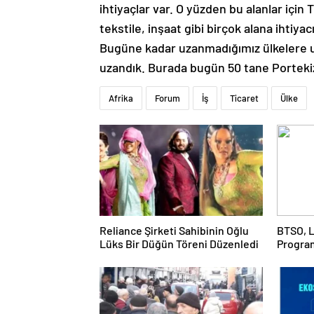
ihtiyaçlar var. O yüzden bu alanlar için T
tekstile, inşaat gibi birçok alana ihtiyac
Bugüne kadar uzanmadığımız ülkelere uz
uzandık. Burada bugün 50 tane Porteki
Afrika
Forum
İş
Ticaret
Ülke
Reliance Şirketi Sahibinin Oğlu
BTSO, L
Lüks Bir Düğün Töreni Düzenledi
Progra