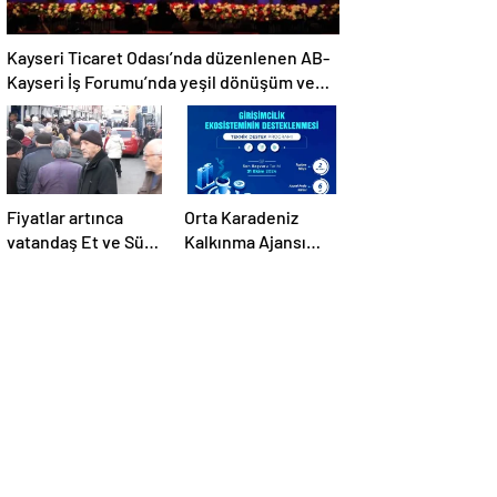
Kayseri Ticaret Odası’nda düzenlenen AB-
Kayseri İş Forumu’nda yeşil dönüşüm ve
dijitalleşme vurgusu yapıldı
Fiyatlar artınca
Orta Karadeniz
vatandaş Et ve Süt
Kalkınma Ajansı
Kurumu önünde
2024 Fizibilite ve
kuyruk oldu
Teknik Destek
Programlarını İlan
Etti