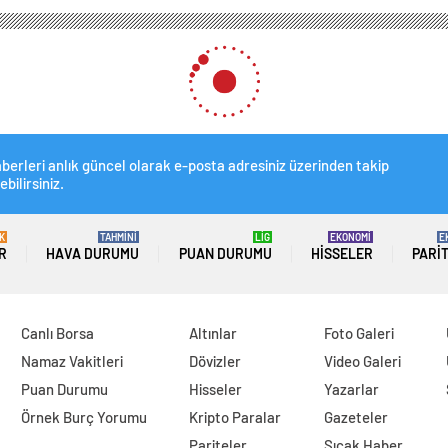
berleri anlık güncel olarak e-posta adresiniz üzerinden takip
ebilirsiniz.
K
TAHMİNİ
LİG
EKONOMİ
E
R
HAVA DURUMU
PUAN DURUMU
HISSELER
PARI
Canlı Borsa
Altınlar
Foto Galeri
Namaz Vakitleri
Dövizler
Video Galeri
Puan Durumu
Hisseler
Yazarlar
Örnek Burç Yorumu
Kripto Paralar
Gazeteler
Pariteler
Sıcak Haber