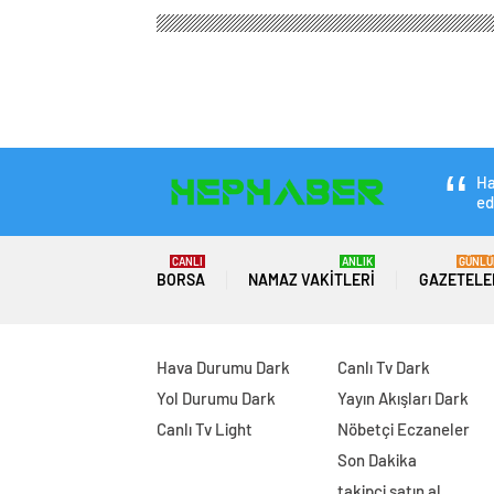
Ha
ed
CANLI
ANLIK
GÜNLÜ
BORSA
NAMAZ VAKITLERI
GAZETELE
Hava Durumu Dark
Canlı Tv Dark
Yol Durumu Dark
Yayın Akışları Dark
Canlı Tv Light
Nöbetçi Eczaneler
Son Dakika
takipçi satın al