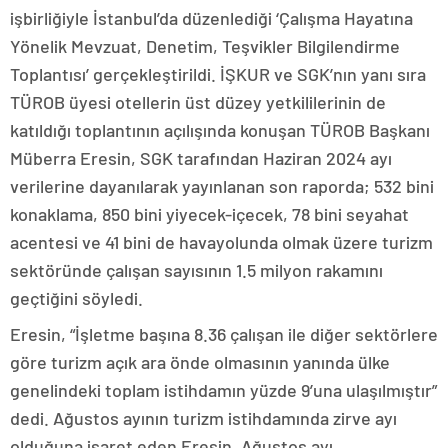
işbirliğiyle İstanbul’da düzenlediği ‘Çalışma Hayatına
Yönelik Mevzuat, Denetim, Teşvikler Bilgilendirme
Toplantısı’ gerçekleştirildi. İŞKUR ve SGK’nın yanı sıra
TÜROB üyesi otellerin üst düzey yetkililerinin de
katıldığı toplantının açılışında konuşan TÜROB Başkanı
Müberra Eresin, SGK tarafından Haziran 2024 ayı
verilerine dayanılarak yayınlanan son raporda; 532 bini
konaklama, 850 bini yiyecek-içecek, 78 bini seyahat
acentesi ve 41 bini de havayolunda olmak üzere turizm
sektöründe çalışan sayısının 1.5 milyon rakamını
geçtiğini söyledi.
Eresin, “İşletme başına 8.36 çalışan ile diğer sektörlere
göre turizm açık ara önde olmasının yanında ülke
genelindeki toplam istihdamın yüzde 9’una ulaşılmıştır”
dedi. Ağustos ayının turizm istihdamında zirve ayı
olduğuna işaret eden Eresin, Ağustos ayı