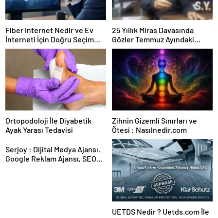
Fiber Internet Nedir ve Ev
25 Yıllık Miras Davasında
İnterneti İçin Doğru Seçim
Gözler Temmuz Ayındaki
Nasıl Yapılır
Karar Duruşmasına Çevrildi
Ortopodoloji İle Diyabetik
Zihnin Gizemli Sınırları ve
Ayak Yarası Tedavisi
Ötesi : Nasılnedir.com
Serjoy : Dijital Medya Ajansı,
Google Reklam Ajansı, SEO
Ajansı ve Web Tasarım Ajansı
UETDS Nedir ? Uetds.com İle