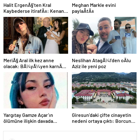
Halit ErgenÃ§’ten Kral
Meghan Markle evini
Kaybederse itirafÄ±: Kenan
paylaÅtÄ±
Baran farklÄ± bir insan
MeriÃ§ Aral ilk kez anne
Neslihan AtagÃ¼l’den oÄlu
olacak: BÃ¼yÃ¼yen karnÄ±
Aziz ile yeni poz
dikkat Ã§ekti
Yargıtay Gamze Açar’ın
Giresun’daki çifte cinayetin
ölümüne ilişkin davada
nedeni ortaya çıktı: Borcuna
cezaları onadı
kefil olmuş!