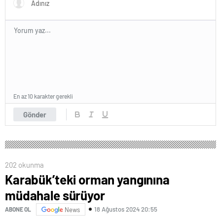
En az 10 karakter gerekli
Gönder
202 okunma
Karabük’teki orman yangınına
müdahale sürüyor
18 Ağustos 2024 20:55
ABONE OL
News