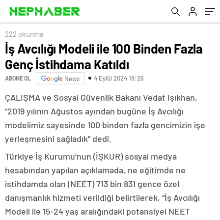
222 okunma
İş Avcılığı Modeli ile 100 Binden Fazla
Genç İstihdama Katıldı
4 Eylül 2024 18:26
ABONE OL
News
ÇALIŞMA ve Sosyal Güvenlik Bakanı Vedat Işıkhan,
“2019 yılının Ağustos ayından bugüne İş Avcılığı
modelimiz sayesinde 100 binden fazla gencimizin işe
yerleşmesini sağladık” dedi.
Türkiye İş Kurumu’nun (İŞKUR) sosyal medya
hesabından yapılan açıklamada, ne eğitimde ne
istihdamda olan (NEET) 713 bin 831 gence özel
danışmanlık hizmeti verildiği belirtilerek, “İş Avcılığı
Modeli ile 15-24 yaş aralığındaki potansiyel NEET