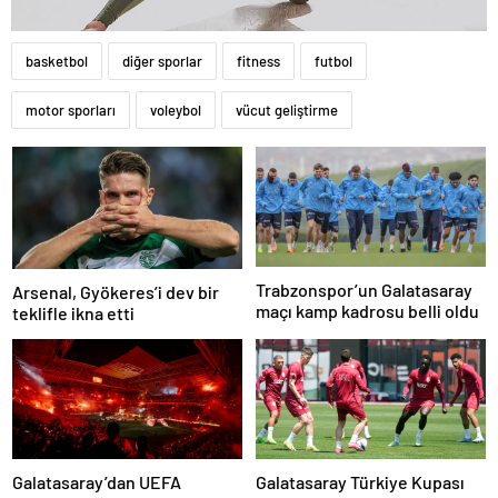
basketbol
diğer sporlar
fitness
futbol
motor sporları
voleybol
vücut geliştirme
Trabzonspor’un Galatasaray
Arsenal, Gyökeres’i dev bir
maçı kamp kadrosu belli oldu
teklifle ikna etti
Galatasaray’dan UEFA
Galatasaray Türkiye Kupası