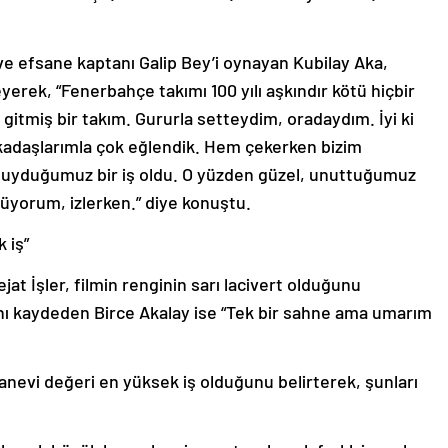
e efsane kaptanı Galip Bey’i oynayan Kubilay Aka,
eyerek, “Fenerbahçe takımı 100 yılı aşkındır kötü hiçbir
itmiş bir takım. Gururla setteydim, oradaydım. İyi ki
adaşlarımla çok eğlendik. Hem çekerken bizim
duyduğumuz bir iş oldu. O yüzden güzel, unuttuğumuz
üyorum, izlerken.” diye konuştu.
 iş”
t İşler, filmin renginin sarı lacivert olduğunu
ını kaydeden Birce Akalay ise “Tek bir sahne ama umarım
nevi değeri en yüksek iş olduğunu belirterek, şunları