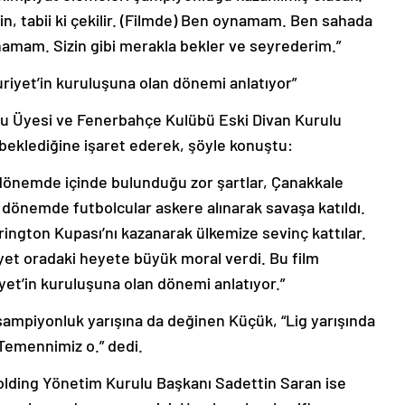
n, tabii ki çekilir. (Filmde) Ben oynamam. Ben sahada
amam. Sizin gibi merakla bekler ve seyrederim.”
iyet’in kuruluşuna olan dönemi anlatıyor”
u Üyesi ve Fenerbahçe Kulübü Eski Divan Kurulu
beklediğine işaret ederek, şöyle konuştu:
 dönemde içinde bulunduğu zor şartlar, Çanakkale
 dönemde futbolcular askere alınarak savaşa katıldı.
rington Kupası’nı kazanarak ülkemize sevinç kattılar.
yet oradaki heyete büyük moral verdi. Bu film
t’in kuruluşuna olan dönemi anlatıyor.”
şampiyonluk yarışına da değinen Küçük, “Lig yarışında
Temennimiz o.” dedi.
olding Yönetim Kurulu Başkanı Sadettin Saran ise