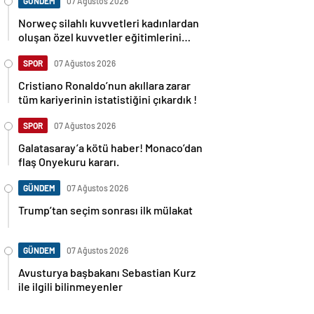
GÜNDEM
07 Ağustos 2026
Norweç silahlı kuvvetleri kadınlardan
oluşan özel kuvvetler eğitimlerini
başlattı.
SPOR
07 Ağustos 2026
Cristiano Ronaldo’nun akıllara zarar
tüm kariyerinin istatistiğini çıkardık !
SPOR
07 Ağustos 2026
Galatasaray’a kötü haber! Monaco’dan
flaş Onyekuru kararı.
GÜNDEM
07 Ağustos 2026
Trump’tan seçim sonrası ilk mülakat
GÜNDEM
07 Ağustos 2026
Avusturya başbakanı Sebastian Kurz
ile ilgili bilinmeyenler