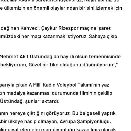
 ülkemizin en önemli olaylarından birisini izlemek için
 değinen Kahveci, Çaykur Rizespor maçına işaret
nümüzdeki her maçı kazanmak istiyoruz. Sahaya çıkıp
Mehmet Akif Üstündağ da hayırlı olsun temennisinde
 bekliyorum. Güzel bir film olduğunu düşünüyorum.”
rıyla çıkan A Milli Kadın Voleybol Takımı’nın yaz
tın madalya kazanması durumunda filminin çekilip
Üstündağ, şunları aktardı:
tanın nereye çıktığını görüyoruz. Bu belgeseli yaptık.
hiçbir ülkeye nasip olmayan, Avrupa Şampiyonluğu,
olimpiyat elemeleri şampiyonluğu kazanılmış olacak.