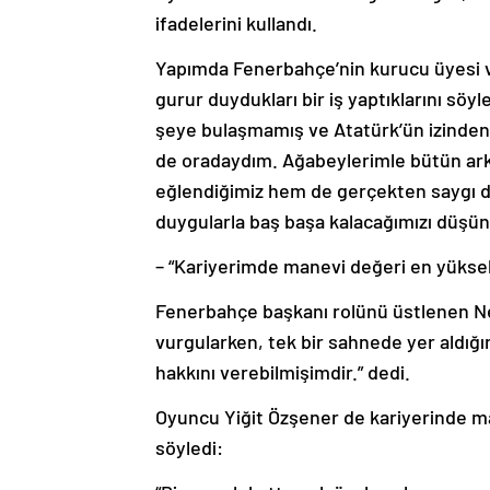
ifadelerini kullandı.
Yapımda Fenerbahçe’nin kurucu üyesi v
gurur duydukları bir iş yaptıklarını söyl
şeye bulaşmamış ve Atatürk’ün izinden g
de oradaydım. Ağabeylerimle bütün ark
eğlendiğimiz hem de gerçekten saygı 
duygularla baş başa kalacağımızı düşün
– “Kariyerimde manevi değeri en yüksek
Fenerbahçe başkanı rolünü üstlenen Neja
vurgularken, tek bir sahnede yer aldığ
hakkını verebilmişimdir.” dedi.
Oyuncu Yiğit Özşener de kariyerinde ma
söyledi: