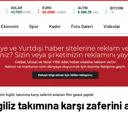
DOLAR
EURO
ALTIN
BITCOIN
47,7107
55,0080
6.585,78
%
0.17%
-0.02%
1,44
Ekonomi
Spor
Kadın
Foto Galeri
Videolar
in İngiliz takımına karşı zaferini anlatan film galası yapıldı
liz takımına karşı zaferini 