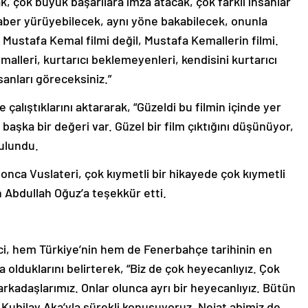
, çok büyük başarılara imza atacak, çok farklı insanlar
aber yürüyebilecek, aynı yöne bakabilecek, onunla
 Mustafa Kemal filmi değil, Mustafa Kemallerin filmi.
malleri, kurtarıcı beklemeyenleri, kendisini kurtarıcı
anları göreceksiniz.”
çalıştıklarını aktararak, “Güzeldi bu filmin içinde yer
 başka bir değeri var. Güzel bir film çıktığını düşünüyor,
ulundu.
onca Vuslateri, çok kıymetli bir hikayede çok kıymetli
n Abdullah Oğuz’a teşekkür etti.
ci, hem Türkiye’nin hem de Fenerbahçe tarihinin en
a olduklarını belirterek, “Biz de çok heyecanlıyız. Çok
arkadaşlarımız. Onlar olunca ayrı bir heyecanlıyız. Bütün
. Kubilay Aka’yla sürekli konuşuyoruz. Nejat abimiz de