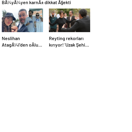
BÃ¼yÃ¼yen karnÄ± dikkat Ã§ekti
Neslihan
Reyting rekorları
AtagÃ¼l’den oÄlu
kırıyor! ‘Uzak Şehir’
Aziz ile yeni poz
oyuncuları dizinin
başarısını CNN
TÜRK’e anlattı