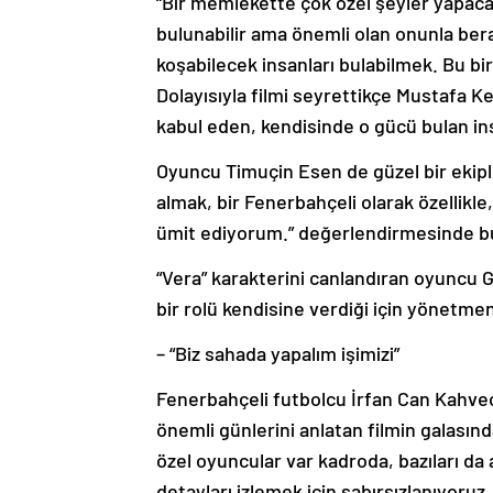
“Bir memlekette çok özel şeyler yapacak
bulunabilir ama önemli olan onunla ber
koşabilecek insanları bulabilmek. Bu bir
Dolayısıyla filmi seyrettikçe Mustafa Ke
kabul eden, kendisinde o gücü bulan ins
Oyuncu Timuçin Esen de güzel bir ekiple 
almak, bir Fenerbahçeli olarak özellikle,
ümit ediyorum.” değerlendirmesinde b
“Vera” karakterini canlandıran oyuncu G
bir rolü kendisine verdiği için yönetme
– “Biz sahada yapalım işimizi”
Fenerbahçeli futbolcu İrfan Can Kahve
önemli günlerini anlatan filmin galasınd
özel oyuncular var kadroda, bazıları da 
detayları izlemek için sabırsızlanıyoruz