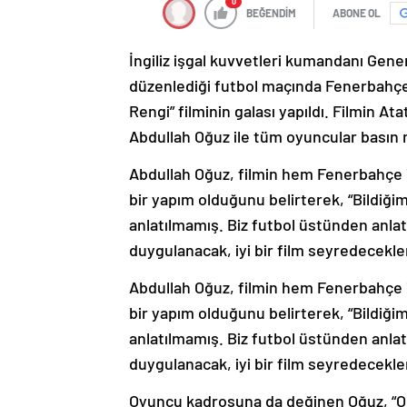
0
BEĞENDİM
ABONE OL
İngiliz işgal kuvvetleri kumandanı Gener
düzenlediği futbol maçında Fenerbahçe’ni
Rengi” filminin galası yapıldı. Filmin 
Abdullah Oğuz ile tüm oyuncular basın m
Abdullah Oğuz, filmin hem Fenerbahçe iç
bir yapım olduğunu belirterek, “Bildiğim
anlatılmamış. Biz futbol üstünden anlatt
duygulanacak, iyi bir film seyredecekler
Abdullah Oğuz, filmin hem Fenerbahçe iç
bir yapım olduğunu belirterek, “Bildiğim
anlatılmamış. Biz futbol üstünden anlatt
duygulanacak, iyi bir film seyredecekler
Oyuncu kadrosuna da değinen Oğuz, “Onl