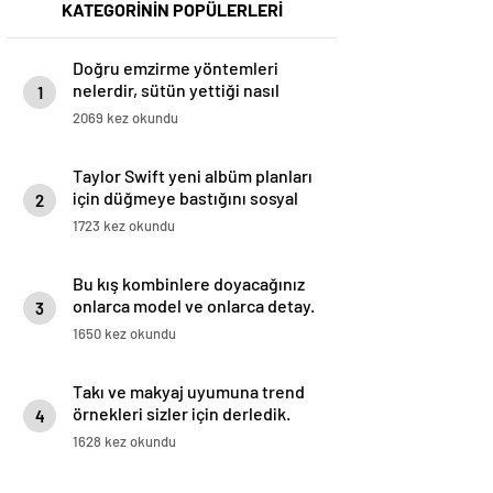
KATEGORİNİN POPÜLERLERİ
Doğru emzirme yöntemleri
nelerdir, sütün yettiği nasıl
1
anlaşılır?
2069 kez okundu
Taylor Swift yeni albüm planları
için düğmeye bastığını sosyal
2
medyadan duyurdu!
1723 kez okundu
Bu kış kombinlere doyacağınız
onlarca model ve onlarca detay.
3
1650 kez okundu
Takı ve makyaj uyumuna trend
örnekleri sizler için derledik.
4
1628 kez okundu