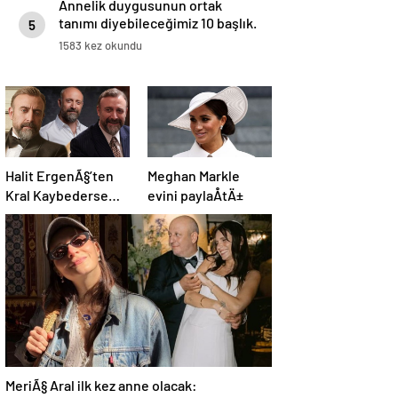
Annelik duygusunun ortak
tanımı diyebileceğimiz 10 başlık.
5
1583 kez okundu
Halit ErgenÃ§’ten
Meghan Markle
Kral Kaybederse
evini paylaÅtÄ±
itirafÄ±: Kenan
Baran farklÄ± bir
insan
MeriÃ§ Aral ilk kez anne olacak: