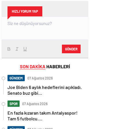
HIZLI YORUM YAP
GÖNDER
SON DAKİKA
HABERLERİ
GÜNDEM
07 Ağustos 2026
Joe Biden 6 aylık hedeflerini açıkladı.
Senato buz gibi…
SPOR
07 Ağustos 2026
En fazla kızaran takım Antalyaspor!
Tam 5 futbolcu….