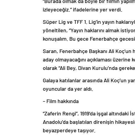
“Burada olmak da böyle bir filmin yapıl
izleyeceğiz.” ifadelerine yer verdi.
Süper Lig ve TFF 1. Lig’in yayın haklarıyl
yöneltilen, “Yayın haklarını almak isti
konuşalım. Bu gece Fenerbahçe gecesi.”
Saran, Fenerbahçe Başkanı Ali Koç’un h
aday olmayacağını açıklaması üzerine ke
olarak “Ali Bey, Divan Kurulu’nda gereke
Galaya katılanlar arasında Ali Koç’un ya
oyuncular da yer aldı.
– Film hakkında
“Zaferin Rengi”, 1919’da işgal altındaki
Anadolu’da başlatılan direnişin hikayes
beyazperdeye taşıyor.