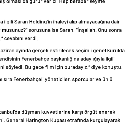
mış olması da gurur verici. Hep beraber keyifle
a ilgili Saran Holding’in ihaleyi alıp almayacağına dair
yor musunuz?” sorusuna ise Saran, “İnşallah. Onu sonra
 cevabını verdi.
aziran ayında gerçekleştirilecek seçimli genel kurulda
ndisinin Fenerbahçe başkanlığına adaylığıyla ilgili
ni söyledi. Bu gece film için buradayız.” diye konuştu.
nı sıra Fenerbahçeli yöneticiler, sporcular ve ünlü
 İstanbul’da düşman kuvvetlerine karşı örgütlenerek
ini, General Harington Kupası etrafında kurgulayarak