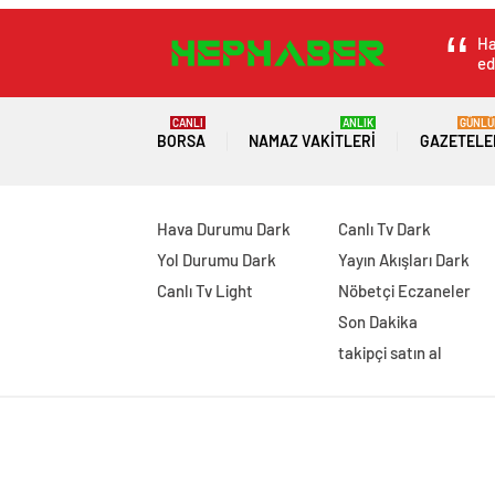
Ha
ed
CANLI
ANLIK
GÜNLÜ
BORSA
NAMAZ VAKITLERI
GAZETELE
Hava Durumu Dark
Canlı Tv Dark
Yol Durumu Dark
Yayın Akışları Dark
Canlı Tv Light
Nöbetçi Eczaneler
Son Dakika
takipçi satın al