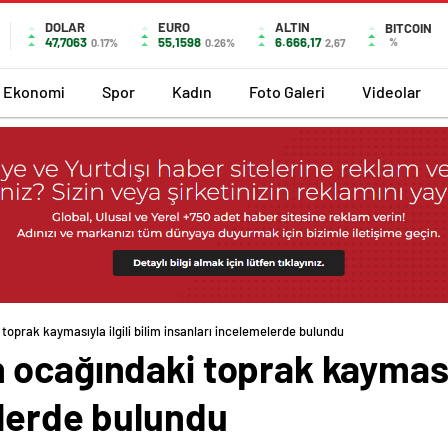
DOLAR
EURO
ALTIN
BITCOIN
47,7063
55,1598
6.666,17
%
0.17%
0.26%
2,67
Ekonomi
Spor
Kadın
Foto Galeri
Videolar
oprak kaymasıyla ilgili bilim insanları incelemelerde bulundu
ocağındaki toprak kaymasıyl
elerde bulundu