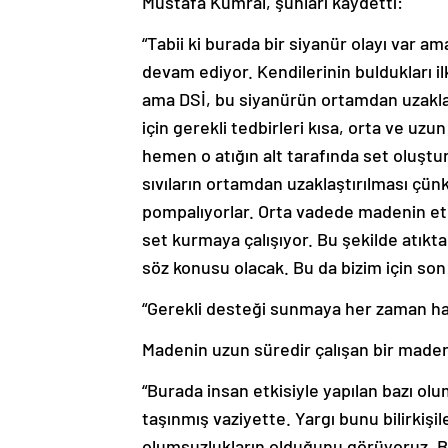
Mustafa Kumral, şunları kaydetti:
“Tabii ki burada bir siyanür olayı var 
devam ediyor. Kendilerinin buldukları 
ama DSİ, bu siyanürün ortamdan uzakla
için gerekli tedbirleri kısa, orta ve uzu
hemen o atığın alt tarafında set oluşt
sıvıların ortamdan uzaklaştırılması çün
pompalıyorlar. Orta vadede madenin et
set kurmaya çalışıyor. Bu şekilde atıkt
söz konusu olacak. Bu da bizim için son
“Gerekli desteği sunmaya her zaman haz
Madenin uzun süredir çalışan bir made
“Burada insan etkisiyle yapılan bazı ol
taşınmış vaziyette. Yargı bunu bilirkişi
olumsuzlukların olduğunu görüyoruz. Bir