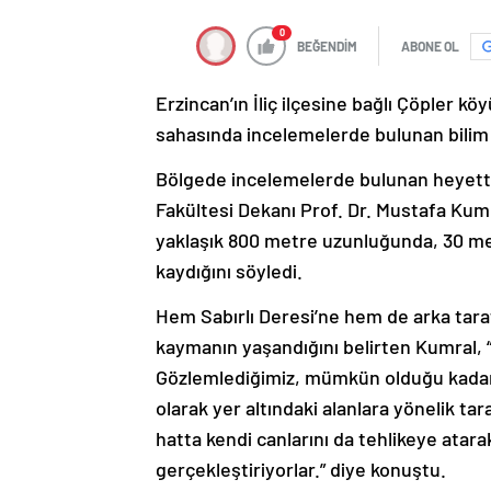
0
BEĞENDİM
ABONE OL
Erzincan’ın İliç ilçesine bağlı Çöpler
sahasında incelemelerde bulunan bilim in
Bölgede incelemelerde bulunan heyette
Fakültesi Dekanı Prof. Dr. Mustafa Ku
yaklaşık 800 metre uzunluğunda, 30 met
kaydığını söyledi.
Hem Sabırlı Deresi’ne hem de arka tara
kaymanın yaşandığını belirten Kumral, 
Gözlemlediğimiz, mümkün olduğu kadar t
olarak yer altındaki alanlara yönelik ta
hatta kendi canlarını da tehlikeye atara
gerçekleştiriyorlar.” diye konuştu.