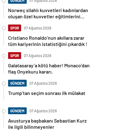
GÜNDEM
07 Ağustos 2026
Norweç silahlı kuvvetleri kadınlardan
oluşan özel kuvvetler eğitimlerini
başlattı.
SPOR
07 Ağustos 2026
Cristiano Ronaldo’nun akıllara zarar
tüm kariyerinin istatistiğini çıkardık !
SPOR
07 Ağustos 2026
Galatasaray’a kötü haber! Monaco’dan
flaş Onyekuru kararı.
GÜNDEM
07 Ağustos 2026
Trump’tan seçim sonrası ilk mülakat
GÜNDEM
07 Ağustos 2026
Avusturya başbakanı Sebastian Kurz
ile ilgili bilinmeyenler