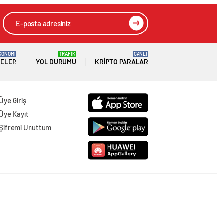
KONOMİ
TRAFİK
CANLI
TELER
YOL DURUMU
KRIPTO PARALAR
Üye Giriş
Üye Kayıt
Şifremi Unuttum