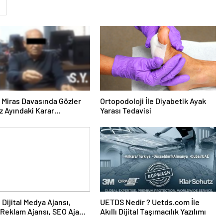
a
ık Miras Davasında Gözler
Ortopodoloji İle Diyabetik Ayak
 Ayındaki Karar
Yarası Tedavisi
sına Çevrildi
UETDS Nedir ? Uetds.com İle
Reklam Ajansı, SEO Ajansı
Akıllı Dijital Taşımacılık Yazılımı
Tasarım Ajansı