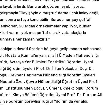
rlayabilirlerdi. Bunu artık gözlemleyebiliyoruz.
çalışmayla ‘Olay şöyle olmuştur’ demek çok kolay değil.
en sonra ortaya konulabilir. Burada her şey şeffaf
 ediyorlar. Sulardan örneklemeler yapılıyor, bunlar
ileri var mı yok mu, şeffaf olarak vatandaşlarla
 sunmaya her zaman hazırız.”
Bakanlığının daveti üzerine bölgeye gelip maden sahasında
Dr. Mustafa Kumral’ın yanı sıra İTÜ Maden Mühendisliği
türk, Avrasya Yer Bilimleri Enstitüsü Öğretim Üyesi
iği öğretim üyeleri Prof. Dr. İrfan Yolcubal, Doç. Dr.
ğlu, Cevher Hazırlama Mühendisliği öğretim üyeleri
 Mustafa Özer, Çevre Mühendisliği Öğretim Üyesi Prof.
etimi Enstitüsünden Doç. Dr. Ömer Ekmekcioğlu, Çorum
kültesi Kimya Bölümü Öğretim Üyesi Prof. Dr. Dursun Ali
 ve öğretim görevlisi Tuğrul Yıldırım da yer aldı.