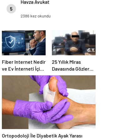
Havza Avukat
5
2386 kez okundu
Fiber Internet Nedir
25 Yıllık Miras
ve Ev İnterneti İçin
Davasında Gözler
Doğru Seçim Nasıl
Temmuz Ayındaki
Yapılır
Karar Duruşmasına
Çevrildi
Ortopodoloji İle Diyabetik Ayak Yarası