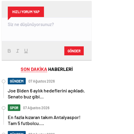
HIZLI YORUM YAP
GÖNDER
SON DAKİKA
HABERLERİ
GÜNDEM
07 Ağustos 2026
Joe Biden 6 aylık hedeflerini açıkladı.
Senato buz gibi…
SPOR
07 Ağustos 2026
En fazla kızaran takım Antalyaspor!
Tam 5 futbolcu….