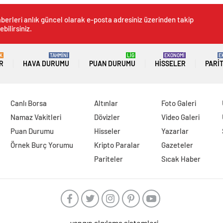
berleri anlık güncel olarak e-posta adresiniz üzerinden takip
ebilirsiniz.
K
TAHMİNİ
LİG
EKONOMİ
E
R
HAVA DURUMU
PUAN DURUMU
HISSELER
PARI
Canlı Borsa
Altınlar
Foto Galeri
Namaz Vakitleri
Dövizler
Video Galeri
Puan Durumu
Hisseler
Yazarlar
Örnek Burç Yorumu
Kripto Paralar
Gazeteler
Pariteler
Sıcak Haber
yangın algılama sistemleri