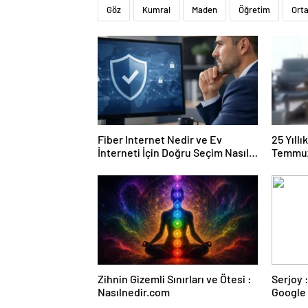
Göz
Kumral
Maden
Öğretim
Ort
Fiber Internet Nedir ve Ev
25 Yıll
İnterneti İçin Doğru Seçim Nasıl
Temmuz
Yapılır
Duruşma
Zihnin Gizemli Sınırları ve Ötesi :
Serjoy : Dijital Medya Ajansı,
Nasılnedir.com
Google 
ve Web 