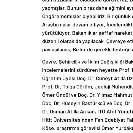
yapmışlar. Bunun biraz daha eğimini aya
Öngörememişler diyebiliriz. Bir günlük 
Araştırmalar devam ediyor. İncelendikt
yürütülüyor. Bakanlıklar şeffaf hareket
düzenli olarak da yapılacak. Çevreye etk
paylaşılacak. Bizler de gerekli desteği
Çevre, Şehircilik ve İklim Değişikliği 
incelemelerini sürdüren heyette Prof. 
Öğretim Üyesi Doç. Dr. Cüneyt Atilla Öz
Prof. Dr. Tolga Görüm, Jeoloji Mühendisl
Ömer Ündül ve Doç. Dr. Yılmaz Mahmuto
Doç. Dr. Hüseyin Baştürkcü ve Doç. Dr.
Dr. Osman Atilla Arıkan, İTÜ Afet Yön
Hitit Üniversitesinden Fen Edebiyat Fa
Köse, araştırma görevlisi Ömer Yurdakul