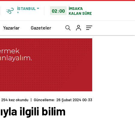
İMSAK'A
İSTANBUL
02:00
KALAN SÜRE
°
Yazarlar
Gazeteler
254 kez okundu
|
Güncelleme: 26 Şubat 2024 00:33
a ilgili bilim