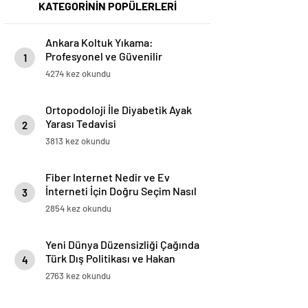
KATEGORİNİN POPÜLERLERİ
Ankara Koltuk Yıkama:
Profesyonel ve Güvenilir
1
Hizmetler
4274 kez okundu
Ortopodoloji İle Diyabetik Ayak
Yarası Tedavisi
2
3813 kez okundu
Fiber Internet Nedir ve Ev
İnterneti İçin Doğru Seçim Nasıl
3
Yapılır
2854 kez okundu
Yeni Dünya Düzensizliği Çağında
Türk Dış Politikası ve Hakan
4
Fidan Faktörü
2763 kez okundu