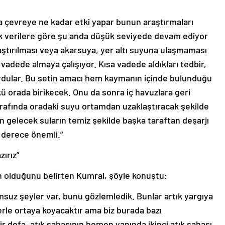
ama çevreye ne kadar etki yapar bunun araştırmaları
ilk verilere göre şu anda düşük seviyede devam ediyor
ştırılması veya akarsuya, yer altı suyuna ulaşmaması
n vadede almaya çalışıyor. Kısa vadede aldıkları tedbir,
urdular. Bu setin amacı hem kaymanın içinde bulunduğu
kü orada birikecek. Onu da sonra iç havuzlara geri
rafında oradaki suyu ortamdan uzaklaştıracak şekilde
an gelecek suların temiz şekilde başka taraftan deşarjı
 derece önemli.”
ırız”
n olduğunu belirten Kumral, şöyle konuştu:
umsuz şeyler var, bunu gözlemledik. Bunlar artık yargıya
lerle ortaya koyacaktır ama biz burada bazı
 defa, atık sahasının hemen yanında ikinci atık sahası