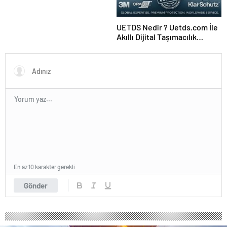
UETDS Nedir ? Uetds.com İle
Akıllı Dijital Taşımacılık
Yazılımı
En az 10 karakter gerekli
Gönder