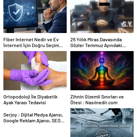
Fiber Internet Nedir ve Ev
25 Yıllık Miras Davasında
İnterneti İçin Doğru Seçim
Gözler Temmuz Ayındaki
Nasıl Yapılır
Karar Duruşmasına Çevrildi
Ortopodoloji İle Diyabetik
Zihnin Gizemli Sınırları ve
Ayak Yarası Tedavisi
Ötesi : Nasılnedir.com
Serjoy : Dijital Medya Ajansı,
Google Reklam Ajansı, SEO
Ajansı ve Web Tasarım Ajansı