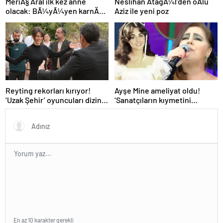
MeriÃ§ Aral ilk kez anne
Neslihan AtagÃ¼l’den oÄlu
olacak: BÃ¼yÃ¼yen karnÄ±
Aziz ile yeni poz
dikkat Ã§ekti
Reyting rekorları kırıyor!
Ayşe Mine ameliyat oldu!
‘Uzak Şehir’ oyuncuları dizinin
‘Sanatçıların kıymetini
başarısını CNN TÜRK’e anlattı
yaşarken bilsinler’
En az 10 karakter gerekli