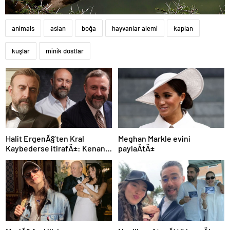
animals
aslan
boğa
hayvanlar alemi
kaplan
kuşlar
minik dostlar
Halit ErgenÃ§’ten Kral
Meghan Markle evini
Kaybederse itirafÄ±: Kenan
paylaÅtÄ±
Baran farklÄ± bir insan