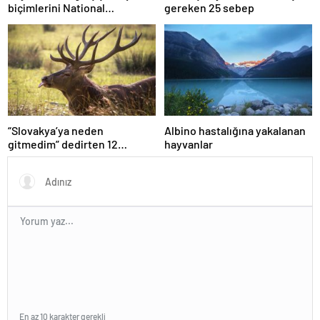
biçimlerini National
gereken 25 sebep
Geographic görüntüledi.
“Slovakya’ya neden
Albino hastalığına yakalanan
gitmedim” dedirten 12
hayvanlar
fotoğraf
En az 10 karakter gerekli