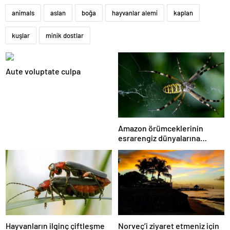
animals
aslan
boğa
hayvanlar alemi
kaplan
kuşlar
minik dostlar
Aute voluptate culpa
Amazon örümceklerinin
esrarengiz dünyalarına
gitmeye hazır olun.
Hayvanların ilginç çiftleşme
Norveç’i ziyaret etmeniz için