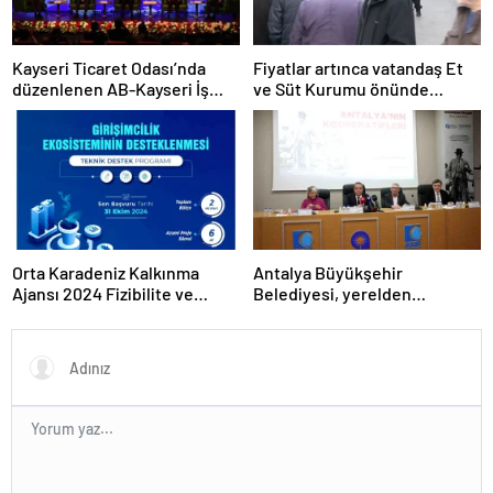
Kayseri Ticaret Odası’nda
Fiyatlar artınca vatandaş Et
düzenlenen AB-Kayseri İş
ve Süt Kurumu önünde
Forumu’nda yeşil dönüşüm
kuyruk oldu
ve dijitalleşme vurgusu
yapıldı
Orta Karadeniz Kalkınma
Antalya Büyükşehir
Ajansı 2024 Fizibilite ve
Belediyesi, yerelden
Teknik Destek Programlarını
kalkınmada model oluyor
İlan Etti