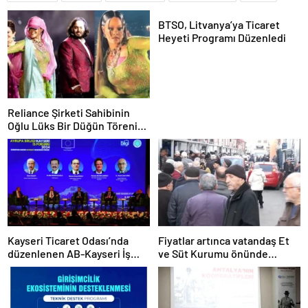
BTSO, Litvanya’ya Ticaret
Heyeti Programı Düzenledi
Reliance Şirketi Sahibinin
Oğlu Lüks Bir Düğün Töreni
Düzenledi
Kayseri Ticaret Odası’nda
Fiyatlar artınca vatandaş Et
düzenlenen AB-Kayseri İş
ve Süt Kurumu önünde
Forumu’nda yeşil dönüşüm
kuyruk oldu
ve dijitalleşme vurgusu
yapıldı