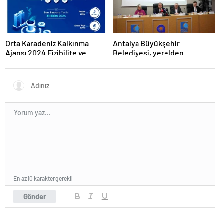
Orta Karadeniz Kalkınma
Antalya Büyükşehir
Ajansı 2024 Fizibilite ve
Belediyesi, yerelden
Teknik Destek Programlarını
kalkınmada model oluyor
İlan Etti
En az 10 karakter gerekli
Gönder