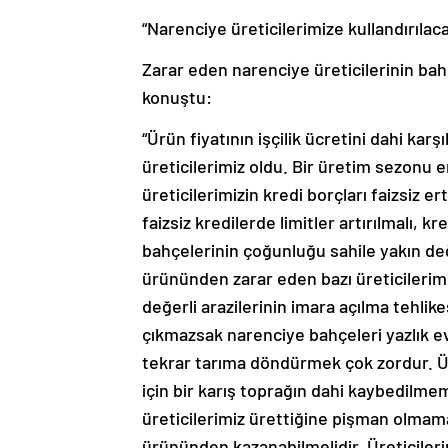
“Narenciye üreticilerimize kullandırılacak
Zarar eden narenciye üreticilerinin bah
konuştu:
“Ürün fiyatının işçilik ücretini dahi ka
üreticilerimiz oldu. Bir üretim sezonu
üreticilerimizin kredi borçları faizsiz e
faizsiz kredilerde limitler artırılmalı, k
bahçelerinin çoğunluğu sahile yakın değ
ürününden zarar eden bazı üreticilerimi
değerli arazilerinin imara açılma tehlik
çıkmazsak narenciye bahçeleri yazlık e
tekrar tarıma döndürmek çok zordur. Ü
için bir karış toprağın dahi kaybedilm
üreticilerimiz ürettiğine pişman olmamal
ürününden kazanabilmelidir. Üreticiler