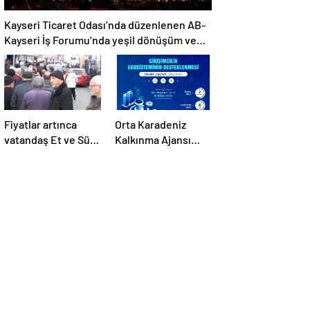
Kayseri Ticaret Odası’nda düzenlenen AB-
Kayseri İş Forumu’nda yeşil dönüşüm ve
dijitalleşme vurgusu yapıldı
Fiyatlar artınca
Orta Karadeniz
vatandaş Et ve Süt
Kalkınma Ajansı
Kurumu önünde
2024 Fizibilite ve
kuyruk oldu
Teknik Destek
Programlarını İlan
Etti