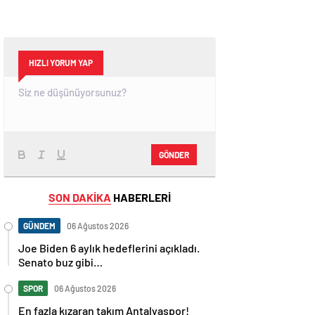
HIZLI YORUM YAP
GÖNDER
SON DAKİKA
HABERLERİ
GÜNDEM
06 Ağustos 2026
Joe Biden 6 aylık hedeflerini açıkladı.
Senato buz gibi…
SPOR
06 Ağustos 2026
En fazla kızaran takım Antalyaspor!