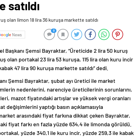
 satıldı
0
News
nel Başkanı Şemsi Bayraktar, “Üreticide 2 lira 50 kuruş
ruş olan portakal 23 lira 53 kuruşa, 115 lira olan kuru incir
 kabak 47 lira 90 kuruşa markette satıldı” dedi.
kanı Şemsi Bayraktar, şubat ayı üretici ile market
imlerin nedenlerini, narenciye üreticilerinin sorunlarını,
imleri, mazot fiyatındaki artışlar ve yüksek vergi oranları
yat değişimlerini yaptığı basın açıklamasıyla
market arasındaki fiyat farkına dikkat çeken Bayraktar,
ki fiyat farkı en fazla yüzde 634,4 ile limonda görüldü.
ortakal, yüzde 340,1 ile kuru incir, yüzde 259,3 ile kabak