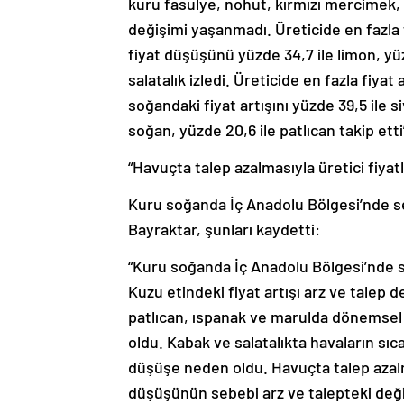
kuru fasulye, nohut, kırmızı mercimek, 
değişimi yaşanmadı. Üreticide en fazla 
fiyat düşüşünü yüzde 34,7 ile limon, yüz
salatalık izledi. Üreticide en fazla fiya
soğandaki fiyat artışını yüzde 39,5 ile si
soğan, yüzde 20,6 ile patlıcan takip ett
“Havuçta talep azalmasıyla üretici fiyatl
Kuru soğanda İç Anadolu Bölgesi’nde se
Bayraktar, şunları kaydetti:
“Kuru soğanda İç Anadolu Bölgesi’nde s
Kuzu etindeki fiyat artışı arz ve talep 
patlıcan, ıspanak ve marulda dönemsel
oldu. Kabak ve salatalıkta havaların sıc
düşüşe neden oldu. Havuçta talep azalma
düşüşünün sebebi arz ve talepteki değ