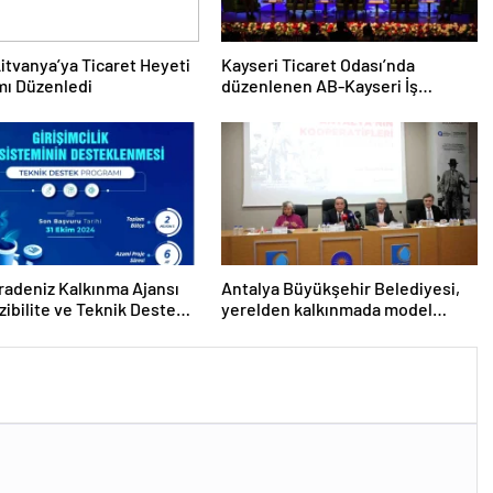
itvanya’ya Ticaret Heyeti
Kayseri Ticaret Odası’nda
mı Düzenledi
düzenlenen AB-Kayseri İş
Forumu’nda yeşil dönüşüm ve
dijitalleşme vurgusu yapıldı
radeniz Kalkınma Ajansı
Antalya Büyükşehir Belediyesi,
zibilite ve Teknik Destek
yerelden kalkınmada model
larını İlan Etti
oluyor