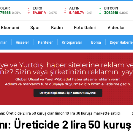
DOLAR
EURO
ALTIN
BITCOIN
7,5988
54,9914
6.495,74
3062919
0.05%
-0.07%
-0,01
0,00%
Ekonomi
Spor
Kadın
Foto Galeri
Videolar
ınlar
Hisseler
Pariteler
Kritoparalar
Borsa
Diğer Haberle
ı: Üreticide 2 lira 50 kuruş olan limon 18 lira 36 kuruşa markette satıldı
 Üreticide 2 lira 50 kuruş 