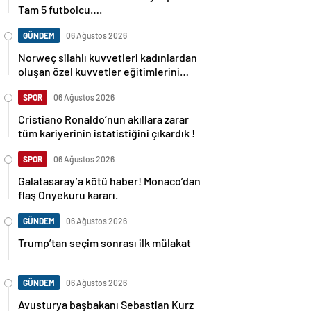
Tam 5 futbolcu….
GÜNDEM
06 Ağustos 2026
Norweç silahlı kuvvetleri kadınlardan
oluşan özel kuvvetler eğitimlerini
başlattı.
SPOR
06 Ağustos 2026
Cristiano Ronaldo’nun akıllara zarar
tüm kariyerinin istatistiğini çıkardık !
SPOR
06 Ağustos 2026
Galatasaray’a kötü haber! Monaco’dan
flaş Onyekuru kararı.
GÜNDEM
06 Ağustos 2026
Trump’tan seçim sonrası ilk mülakat
GÜNDEM
06 Ağustos 2026
Avusturya başbakanı Sebastian Kurz