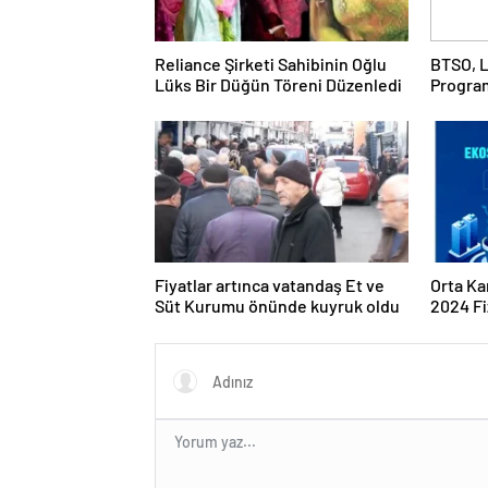
Reliance Şirketi Sahibinin Oğlu
BTSO, L
Lüks Bir Düğün Töreni Düzenledi
Progra
Fiyatlar artınca vatandaş Et ve
Orta Ka
Süt Kurumu önünde kuyruk oldu
2024 Fi
Program