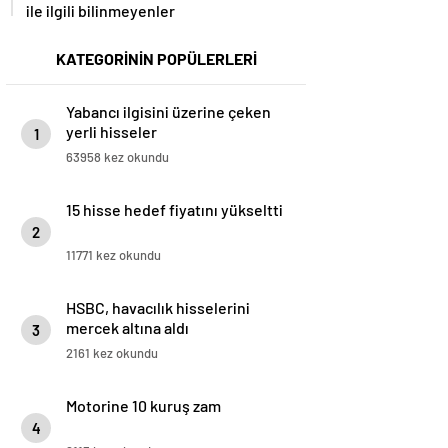
ile ilgili bilinmeyenler
KATEGORİNİN POPÜLERLERİ
Yabancı ilgisini üzerine çeken
yerli hisseler
1
63958 kez okundu
15 hisse hedef fiyatını yükseltti
2
11771 kez okundu
HSBC, havacılık hisselerini
mercek altına aldı
3
2161 kez okundu
Motorine 10 kuruş zam
4