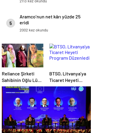
2113 kez okundu
Aramco’nun net kârı yüzde 25
eridi
5
2002 kez okundu
Reliance Şirketi
BTSO, Litvanya’ya
Sahibinin Oğlu Lüks
Ticaret Heyeti
Bir Düğün Töreni
Programı Düzenledi
Düzenledi