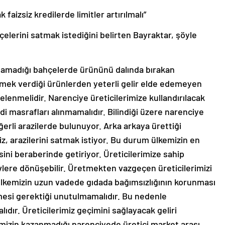
 faizsiz kredilerde limitler artırılmalı”
çelerini satmak istediğini belirten Bayraktar, şöyle
rşılamadığı bahçelerde ürününü dalında bırakan
 emek verdiği ürünlerden yeterli gelir elde edemeyen
rtelenmelidir. Narenciye üreticilerimize kullandırılacak
redi masrafları alınmamalıdır. Bilindiği üzere narenciye
erli arazilerde bulunuyor. Arka arkaya ürettiği
z, arazilerini satmak istiyor. Bu durum ülkemizin en
esini beraberinde getiriyor. Üreticilerimize sahip
vlere dönüşebilir. Üretmekten vazgeçen üreticilerimizi
lkemizin uzun vadede gıdada bağımsızlığının korunması
emesi gerektiği unutulmamalıdır. Bu nedenle
ıdır. Üreticilerimiz geçimini sağlayacak geliri
imizin kazanmadığı narenciyede üretici market arası