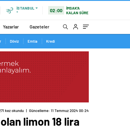
İMSAK'A
İSTANBUL
02:00
KALAN SÜRE
°
Yazarlar
Gazeteler
r
Döviz
Emtia
Kredi
271 kez okundu
|
Güncelleme: 11 Temmuz 2024 00:24
olan limon 18 lira