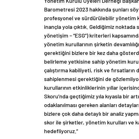
Yönetim Kurulu Üyeleri Derneği Başka
Barometresi 2023 hakkında şunları söyle
profesyonel ve sürdürülebilir yönetim 
inançla yola çıktık. Geldiğimiz noktada 
yönetişim – “ESG”) kriterleri kapsamınd
yönetim kurullarının şirketin devamlılığ
gerektiğini bizlere bir kez daha gösterd
belirleme yetkisine sahip yönetim kur
çalıştırma kabiliyeti, risk ve fırsatları
sahiplenmesi gerektiğini de gözlemliyo
kurullarının etkinliklerinin yıllar içeri
Skoru’nda geçtiğimiz yıla kıyasla bir ar
odaklanılması gereken alanları detayları 
bizlere çok daha detaylı bir analiz yap
skor ile şirketler, yönetim kurulları ve k
hedefliyoruz.”