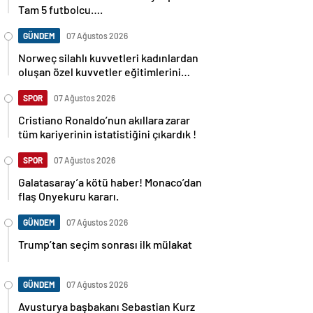
Tam 5 futbolcu….
GÜNDEM
07 Ağustos 2026
Norweç silahlı kuvvetleri kadınlardan
oluşan özel kuvvetler eğitimlerini
başlattı.
SPOR
07 Ağustos 2026
Cristiano Ronaldo’nun akıllara zarar
tüm kariyerinin istatistiğini çıkardık !
SPOR
07 Ağustos 2026
Galatasaray’a kötü haber! Monaco’dan
flaş Onyekuru kararı.
GÜNDEM
07 Ağustos 2026
Trump’tan seçim sonrası ilk mülakat
GÜNDEM
07 Ağustos 2026
Avusturya başbakanı Sebastian Kurz