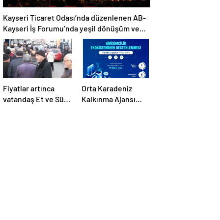
Kayseri Ticaret Odası’nda düzenlenen AB-
Kayseri İş Forumu’nda yeşil dönüşüm ve
dijitalleşme vurgusu yapıldı
Fiyatlar artınca
Orta Karadeniz
vatandaş Et ve Süt
Kalkınma Ajansı
Kurumu önünde
2024 Fizibilite ve
kuyruk oldu
Teknik Destek
Programlarını İlan
Etti