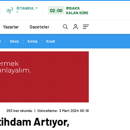
İMSAK'A
İSTANBUL
02:00
KALAN SÜRE
°
Yazarlar
Gazeteler
r
Döviz
Emtia
Kredi
tihdam Artıyor,