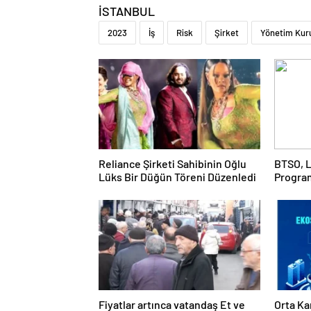
İSTANBUL
2023
İş
Risk
Şirket
Yönetim Kur
Reliance Şirketi Sahibinin Oğlu
BTSO, L
Lüks Bir Düğün Töreni Düzenledi
Progra
Fiyatlar artınca vatandaş Et ve
Orta Ka