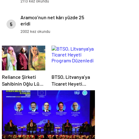
2113 kez okundu
Aramco’nun net kârı yüzde 25
eridi
5
2002 kez okundu
Reliance Şirketi
BTSO, Litvanya’ya
Sahibinin Oğlu Lüks
Ticaret Heyeti
Bir Düğün Töreni
Programı Düzenledi
Düzenledi