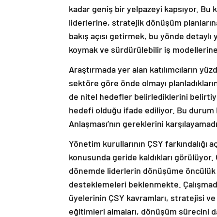
kadar geniş bir yelpazeyi kapsıyor. Bu k
liderlerine, stratejik dönüşüm planlar
bakış açısı getirmek, bu yönde detaylı 
koymak ve sürdürülebilir iş modellerine
Araştırmada yer alan katılımcıların yüzde 
sektöre göre önde olmayı planladıkların
de nitel hedefler belirlediklerini belirti
hedefi olduğu ifade ediliyor. Bu durum 
Anlaşması’nın gereklerini karşılayamadı
Yönetim kurullarının ÇSY farkındalığı aç
konusunda geride kaldıkları görülüyor.
dönemde liderlerin dönüşüme öncülük ed
desteklemeleri beklenmekte. Çalışmada
üyelerinin ÇSY kavramları, stratejisi v
eğitimleri almaları, dönüşüm sürecini dah