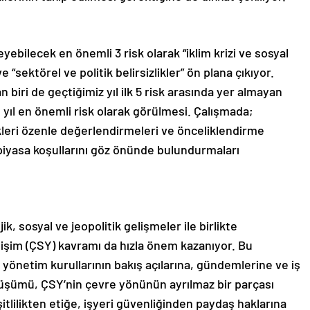
leyebilecek en önemli 3 risk olarak “iklim krizi ve sosyal
 “sektörel ve politik belirsizlikler” ön plana çıkıyor.
 biri de geçtiğimiz yıl ilk 5 risk arasında yer almayan
bu yıl en önemli risk olarak görülmesi. Çalışmada;
skleri özenle değerlendirmeleri ve önceliklendirme
 piyasa koşullarını göz önünde bulundurmaları
, sosyal ve jeopolitik gelişmeler ile birlikte
işim (ÇSY) kavramı da hızla önem kazanıyor. Bu
 yönetim kurullarının bakış açılarına, gündemlerine ve iş
önüşümü, ÇSY’nin çevre yönünün ayrılmaz bir parçası
itlilikten etiğe, işyeri güvenliğinden paydaş haklarına