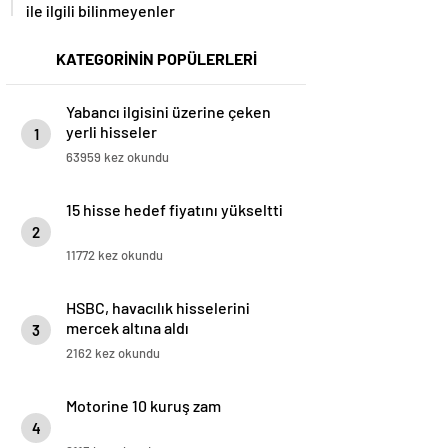
ile ilgili bilinmeyenler
KATEGORİNİN POPÜLERLERİ
Yabancı ilgisini üzerine çeken
yerli hisseler
1
63959 kez okundu
15 hisse hedef fiyatını yükseltti
2
11772 kez okundu
HSBC, havacılık hisselerini
mercek altına aldı
3
2162 kez okundu
Motorine 10 kuruş zam
4