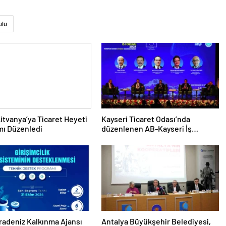
ulu
itvanya’ya Ticaret Heyeti
Kayseri Ticaret Odası’nda
mı Düzenledi
düzenlenen AB-Kayseri İş
Forumu’nda yeşil dönüşüm ve
dijitalleşme vurgusu yapıldı
radeniz Kalkınma Ajansı
Antalya Büyükşehir Belediyesi,