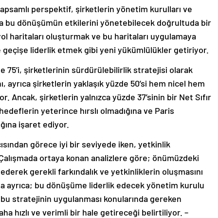
apsamlı perspektif, şirketlerin yönetim kurulları ve
ına bu dönüşümün etkilerini yönetebilecek doğrultuda bir
yol haritaları oluşturmak ve bu haritaları uygulamaya
 geçişe liderlik etmek gibi yeni yükümlülükler getiriyor.
75’i, şirketlerinin sürdürülebilirlik stratejisi olarak
ı, ayrıca şirketlerin yaklaşık yüzde 50’si hem nicel hem
yor. Ancak, şirketlerin yalnızca yüzde 37’sinin bir Net Sıfır
hedeflerin yeterince hırslı olmadığına ve Paris
ğına işaret ediyor.
ısından görece iyi bir seviyede iken, yetkinlik
 Çalışmada ortaya konan analizlere göre; önümüzdeki
erek gerekli farkındalık ve yetkinliklerin oluşmasını
 ayrıca; bu dönüşüme liderlik edecek yönetim kurulu
e bu stratejinin uygulanması konularında gereken
a hızlı ve verimli bir hale getireceği belirtiliyor. –