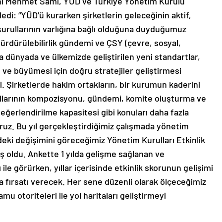
nı Mehmet Sami, YÜD ve Türkiye Yönetim Kurulu
di: “YÜD’ü kurarken şirketlerin geleceğinin aktif,
kurullarının varlığına bağlı olduğuna duyduğumuz
sürdürülebilirlik gündemi ve ÇSY (çevre, sosyal,
a dünyada ve ülkemizde geliştirilen yeni standartlar,
ı ve büyümesi için doğru stratejiler geliştirmesi
i. Şirketlerde hakim ortakların, bir kurumun kaderini
ullarının kompozisyonu, gündemi, komite oluşturma ve
n değerlendirilme kapasitesi gibi konuları daha fazla
ruz. Bu yıl gerçekleştirdiğimiz çalışmada yönetim
sindeki değişimini göreceğimiz Yönetim Kurulları Etkinlik
tış oldu. Ankette 1 yılda gelişme sağlanan ve
ile görürken, yıllar içerisinde etkinlik skorunun gelişimi
ma fırsatı verecek. Her sene düzenli olarak ölçeceğimiz
amu otoriteleri ile yol haritaları geliştirmeyi