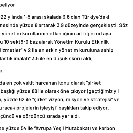
seliyor
2 yılında 1-5 arası skalada 3,6 olan Türkiye’deki
nesinde yüzde 8 artarak 3,9 düzeyinde gerçekleşti. Söz
yönetim kurullarının etkinliğinin arttığını ortaya
u 10 sektörü baz alarak Yönetim Kurulu Etkinlik
l Hizmetler” 4,2 ile en etkin yönetim kuruluna sahip
astik imalatı” 3,5 ile en düşük skoru aldı.
ar
da en çok vakit harcanan konu olarak “şirket
aşlığı yüzde 88 ile olarak öne çıkıyor (geçtiğimiz yıl
a, yüzde 62 ile “şirket vizyon, misyon ve stratejisi” ve
acak projelerin işleyişi” başlıkları takip ediyor.
e üçüncü ve dördüncü sırada yer aldı.
se yüzde 54 ile “Avrupa Yeşil Mutabakatı ve karbon