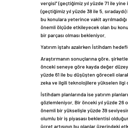
vergisi” (geçtiğimiz yıl yüzde 71 ile yine 
(geçtiğimiz yıl yüzde 38 ile 5. sıradaydı) 
bu konulara yeterince vakit ayrılmadığ
önemli ölçüde etkileyecek olan bu konu
bir parçası olması bekleniyor.
Yatırım iştahı azalırken İstihdam hedefl
Araştırmanın sonuçlarına göre, şirketler
önceki seneye göre kayda değer düzeyde
yüzde 61 ile bu düşüşten göreceli olar
zeka ve ilgili teknolojilere yükselen ilg
İstihdam planlarında ise yatırım planla
gözlemleniyor. Bir önceki yıl yüzde 26 o
önemli bir yükselişle yüzde 39 seviyesi
olumlu bir iş piyasası beklentisi olduğu
ücret artışının bu planlar üzerindeki etk