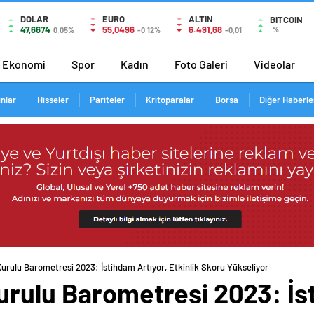
DOLAR
EURO
ALTIN
BITCOIN
47,6674
55,0496
6.491,68
%
0.05%
-0.12%
-0,01
Ekonomi
Spor
Kadın
Foto Galeri
Videolar
ınlar
Hisseler
Pariteler
Kritoparalar
Borsa
Diğer Haberle
urulu Barometresi 2023: İstihdam Artıyor, Etkinlik Skoru Yükseliyor
urulu Barometresi 2023: İs