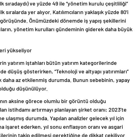
ilk sıradaydı) ve yüzde 49 ile “yönetim kurulu çeşitliliği”
ilk sıralarda yer alıyor. Katılımcıların yaklaşık yüzde 80’i
ı görüşünde. Önümüzdeki dönemde iş yapış şekillerini
ların, yönetim kurulları gündeminin giderek daha büyük
eri yükseliyor
in yatırım iştahları bütün yatırım kategorilerinde
 düşüş gösterirken, “Teknoloji ve altyapı yatırımları”
ak daha az etkilenmiş durumda. Bunun sebebinin, yapay
i olduğu düşünülüyor.
rının aksine görece olumlu bir görüntü olduğu
lan istihdamı artırmayı planlayan şirket oranı; 2023’te
ne ulaşmış durumda. Yapılan analizler gelecek yıl için
na işaret ederken, yıl sonu enflasyon oranı ve asgari
ilerinin takip edilmesi gerektiğine de dikkat çekiliyor.