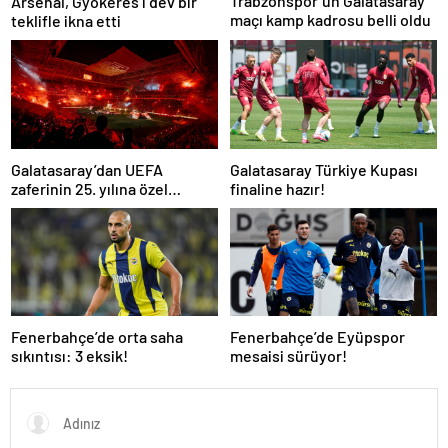
Trabzonspor’un Galatasaray
Arsenal, Gyökeres’i dev bir
maçı kamp kadrosu belli oldu
teklifle ikna etti
Galatasaray’dan UEFA
Galatasaray Türkiye Kupası
zaferinin 25. yılına özel
finaline hazır!
buluşma!
Fenerbahçe’de orta saha
Fenerbahçe’de Eyüpspor
sıkıntısı: 3 eksik!
mesaisi sürüyor!