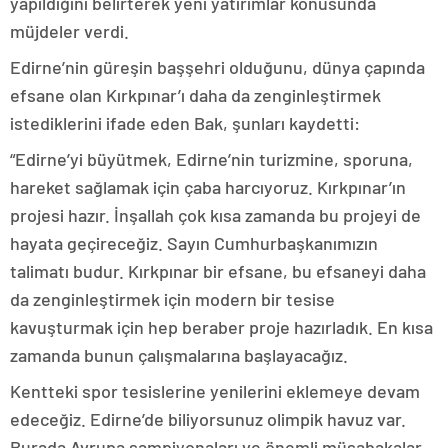
yapıldığını belirterek yeni yatırımlar konusunda
müjdeler verdi.
Edirne’nin güreşin başşehri olduğunu, dünya çapında
efsane olan Kırkpınar’ı daha da zenginleştirmek
istediklerini ifade eden Bak, şunları kaydetti:
“Edirne’yi büyütmek, Edirne’nin turizmine, sporuna,
hareket sağlamak için çaba harcıyoruz. Kırkpınar’ın
projesi hazır. İnşallah çok kısa zamanda bu projeyi de
hayata geçireceğiz. Sayın Cumhurbaşkanımızın
talimatı budur. Kırkpınar bir efsane, bu efsaneyi daha
da zenginleştirmek için modern bir tesise
kavuşturmak için hep beraber proje hazırladık. En kısa
zamanda bunun çalışmalarına başlayacağız.
Kentteki spor tesislerine yenilerini eklemeye devam
edeceğiz. Edirne’de biliyorsunuz olimpik havuz var.
Burada Avrupa şampiyonaları ve önemli müsabakalar